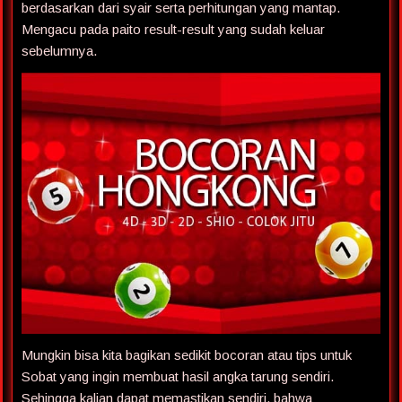
berdasarkan dari syair serta perhitungan yang mantap.
Mengacu pada paito result-result yang sudah keluar
sebelumnya.
Mungkin bisa kita bagikan sedikit bocoran atau tips untuk
Sobat yang ingin membuat hasil angka tarung sendiri.
Sehingga kalian dapat memastikan sendiri, bahwa