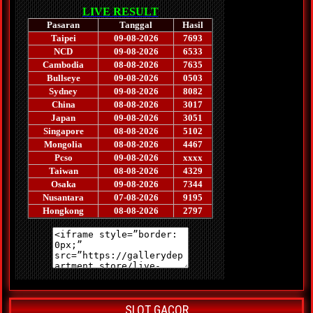
SLOT GACOR