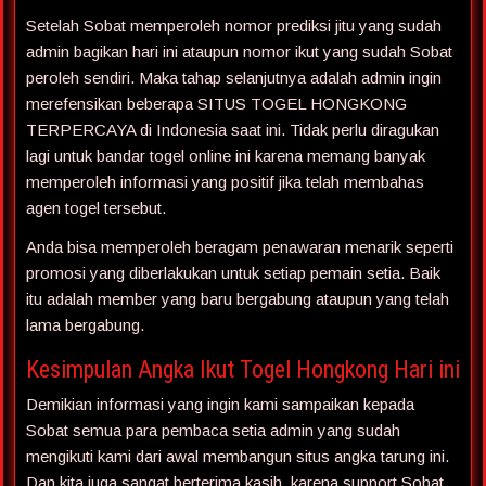
Setelah Sobat memperoleh nomor prediksi jitu yang sudah
admin bagikan hari ini ataupun nomor ikut yang sudah Sobat
peroleh sendiri. Maka tahap selanjutnya adalah admin ingin
merefensikan beberapa SITUS TOGEL HONGKONG
TERPERCAYA di Indonesia saat ini. Tidak perlu diragukan
lagi untuk bandar togel online ini karena memang banyak
memperoleh informasi yang positif jika telah membahas
agen togel tersebut.
Anda bisa memperoleh beragam penawaran menarik seperti
promosi yang diberlakukan untuk setiap pemain setia. Baik
itu adalah member yang baru bergabung ataupun yang telah
lama bergabung.
Kesimpulan Angka Ikut Togel Hongkong Hari ini
Demikian informasi yang ingin kami sampaikan kepada
Sobat semua para pembaca setia admin yang sudah
mengikuti kami dari awal membangun situs angka tarung ini.
Dan kita juga sangat berterima kasih, karena support Sobat