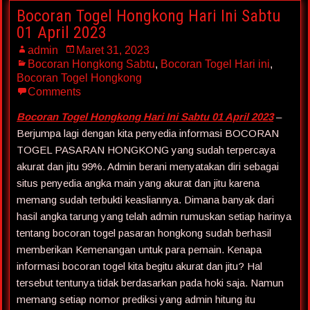
Bocoran Togel Hongkong Hari Ini Sabtu
01 April 2023
admin
Maret 31, 2023
Bocoran Hongkong Sabtu
,
Bocoran Togel Hari ini
,
Bocoran Togel Hongkong
Comments
Bocoran Togel Hongkong Hari Ini Sabtu 01 April 2023
–
Berjumpa lagi dengan kita penyedia informasi BOCORAN
TOGEL PASARAN HONGKONG yang sudah terpercaya
akurat dan jitu 99%. Admin berani menyatakan diri sebagai
situs penyedia angka main yang akurat dan jitu karena
memang sudah terbukti keasliannya. Dimana banyak dari
hasil angka tarung yang telah admin rumuskan setiap harinya
tentang bocoran togel pasaran hongkong sudah berhasil
memberikan Kemenangan untuk para pemain. Kenapa
informasi bocoran togel kita begitu akurat dan jitu? Hal
tersebut tentunya tidak berdasarkan pada hoki saja. Namun
memang setiap nomor prediksi yang admin hitung itu