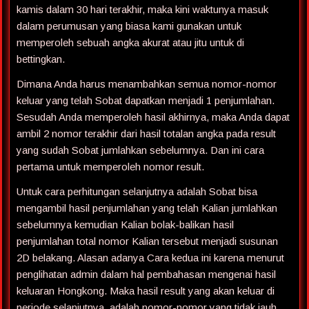
kamis dalam 30 hari terakhir, maka kini waktunya masuk
dalam perumusan yang biasa kami gunakan untuk
memperoleh sebuah angka akurat atau jitu untuk di
bettingkan.
Dimana Anda harus menambahkan semua nomor-nomor
keluar yang telah Sobat dapatkan menjadi 1 penjumlahan.
Sesudah Anda memperoleh hasil akhirnya, maka Anda dapat
ambil 2 nomor terakhir dari hasil totalan angka pada result
yang sudah Sobat jumlahkan sebelumnya. Dan ini cara
pertama untuk memperoleh nomor result.
Untuk cara perhitungan selanjutnya adalah Sobat bisa
mengambil hasil penjumlahan yang telah Kalian jumlahkan
sebelumnya kemudian Kalian bolak-balikan hasil
penjumlahan total nomor Kalian tersebut menjadi susunan
2D belakang. Alasan adanya Cara kedua ini karena menurut
penglihatan admin dalam hal pembahasan mengenai hasil
keluaran Hongkong. Maka hasil result yang akan keluar di
periode selanjutnya, adalah nomor-nomor yang tidak jauh