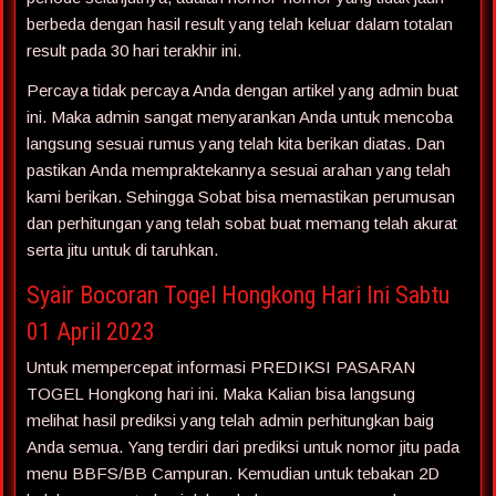
berbeda dengan hasil result yang telah keluar dalam totalan
result pada 30 hari terakhir ini.
Percaya tidak percaya Anda dengan artikel yang admin buat
ini. Maka admin sangat menyarankan Anda untuk mencoba
langsung sesuai rumus yang telah kita berikan diatas. Dan
pastikan Anda mempraktekannya sesuai arahan yang telah
kami berikan. Sehingga Sobat bisa memastikan perumusan
dan perhitungan yang telah sobat buat memang telah akurat
serta jitu untuk di taruhkan.
Syair Bocoran Togel Hongkong Hari Ini Sabtu
01 April 2023
Untuk mempercepat informasi PREDIKSI PASARAN
TOGEL Hongkong hari ini. Maka Kalian bisa langsung
melihat hasil prediksi yang telah admin perhitungkan baig
Anda semua. Yang terdiri dari prediksi untuk nomor jitu pada
menu BBFS/BB Campuran. Kemudian untuk tebakan 2D