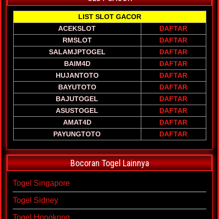
LIST SLOT GACOR
ACEKSLOT
DAFTAR
RMSLOT
DAFTAR
SALAMJPTOGEL
DAFTAR
BAIM4D
DAFTAR
HUJANTOTO
DAFTAR
BAYUTOTO
DAFTAR
BAJUTOGEL
DAFTAR
ASUSTOGEL
DAFTAR
AMAT4D
DAFTAR
PAYUNGTOTO
DAFTAR
Bocoran Togel Lainnya
Togel Singapore
Togel Sidney
Togel Hongkong