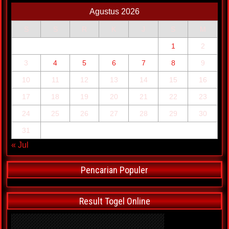
Agustus 2026
S
S
R
K
J
S
M
1
2
3
4
5
6
7
8
9
10
11
12
13
14
15
16
17
18
19
20
21
22
23
24
25
26
27
28
29
30
31
« Jul
Pencarian Populer
Result Togel Online