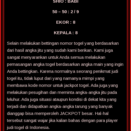
SHIO : BABI
50 – 50 : 2 / 9
EKOR : 8
KEPALA : 8
Selain melakukan bettingan nomor togel yang berdasarkan
dari hasil angka jitu yang sudah kami berikan. Kami juga
sangat menyarankan untuk Anda semua melakukan
pemasangan angka togel berdasarkan angka main yang ingin
Anda bettingkan. Karena normalnya seorang penikmat judi
togel itu, tidak luput dari yang namanya mimpi yang
membawa kode nomor untuk jackpot togel. Ada juga yang
melakukan pesugihan dan meminta angka-angka jitu pada
leluhur. Ada juga situasi ataupun kondisi di dekat kita yang
terjadi dan didapatkan angka-angka tarung yang banyak
dianggap bisa memperoleh JACKPOT besar. Hal-hal
tersebut sangat wajar jika kalian bahas dengan para player
judi togel di Indonesia.