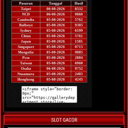
SLOT GACOR