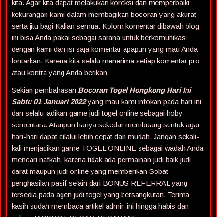
kita. Agar kita dapat melakukan koreksi dan memperbaiki
kekurangan kami dalam membagikan bocoran yang akurat
serta jitu bagi Kalian semua. Kolom komentar dibawah blog
ini bisa Anda pakai sebagai sarana untuk berkomunikasi
dengan kami dan isi saja komentar apapun yang mau Anda
lontarkan. Karena kita selalu menerima setiap komentar pro
atau kontra yang Anda berikan.
Sekian pembahasan
Bocoran Togel Hongkong Hari Ini
Sabtu 01 Januari 2022
yang mau kami infokan pada hari ini
dan selalu jadikan game judi togel online sebagai hoby
sementara. Ataupun hanya sekedar membuang suntuk agar
hari-hari dapat dilalui lebih cepat dan mudah. Jangan sekali-
kali menjadikan game TOGEL ONLINE sebagai wadah Anda
mencari nafkah, karena tidak ada permainan judi baik judi
darat maupun judi online yang memberikan Sobat
penghasilan pasif selain dari BONUS REFERRAL yang
tersedia pada agen judi togel yang bersangkutan. Terima
kasih sudah membaca artikel admin ini hingga habis dan