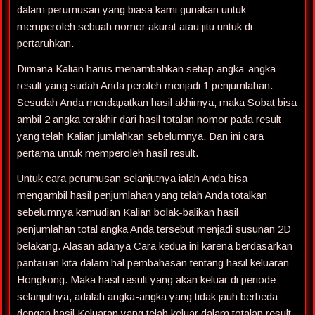
dalam perumusan yang biasa kami gunakan untuk
memperoleh sebuah nomor akurat atau jitu untuk di
pertaruhkan.
Dimana Kalian harus menambahkan setiap angka-angka
result yang sudah Anda peroleh menjadi 1 penjumlahan.
Sesudah Anda mendapatkan hasil akhirnya, maka Sobat bisa
ambil 2 angka terakhir dari hasil totalan nomor pada result
yang telah Kalian jumlahkan sebelumnya. Dan ini cara
pertama untuk memperoleh hasil result.
Untuk cara perumusan selanjutnya ialah Anda bisa
mengambil hasil penjumlahan yang telah Anda totalkan
sebelumnya kemudian Kalian bolak-balikan hasil
penjumlahan total angka Anda tersebut menjadi susunan 2D
belakang. Alasan adanya Cara kedua ini karena berdasarkan
pantauan kita dalam hal pembahasan tentang hasil keluaran
Hongkong. Maka hasil result yang akan keluar di periode
selanjutnya, adalah angka-angka yang tidak jauh berbeda
dengan hasil Keluaran yang telah keluar dalam totalan result