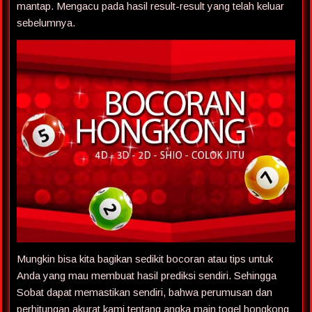
mantap. Mengacu pada hasil result-result yang telah keluar
sebelumnya.
Mungkin bisa kita bagikan sedikit bocoran atau tips untuk
Anda yang mau membuat hasil prediksi sendiri. Sehingga
Sobat dapat memastikan sendiri, bahwa perumusan dan
perhitungan akurat kami tentang angka main togel hongkong