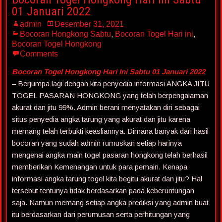
01 Januari 2022
admin
Desember 31, 2021
Bocoran Hongkong Sabtu
,
Bocoran Togel Hari ini
,
Bocoran Togel Hongkong
Comments
Bocoran Togel Hongkong Hari Ini Sabtu 01 Januari 2022
– Berjumpa lagi dengan kita penyedia informasi ANGKA JITU
TOGEL PASARAN HONGKONG yang telah berpengalaman
akurat dan jitu 99%. Admin berani menyatakan diri sebagai
situs penyedia angka tarung yang akurat dan jitu karena
memang telah terbukti keasliannya. Dimana banyak dari hasil
bocoran yang sudah admin rumuskan setiap harinya
mengenai angka main togel pasaran hongkong telah berhasil
memberikan Kemenangan untuk para pemain. Kenapa
informasi angka tarung togel kita begitu akurat dan jitu? Hal
tersebut tentunya tidak berdasarkan pada keberuntungan
saja. Namun memang setiap angka prediksi yang admin buat
itu berdasarkan dari perumusan serta perhitungan yang