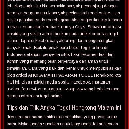
ini. Blog angka jitu kita semakin banyak pengunjung dengan
semakin berguna untuk banyak pecinta judi togel online. Dan
selalu pastikan Anda membagikan blog angka ikut kita kepada
teman-teman atau kerabat kalian ya Guys. Supaya informasi
positif yang selalu admin berikan pada artikel bocoran togel
admin dapat di ketahui banyak orang dan menguntungkan
banyak pihak. Baik itu pihak para bettor togel online di
Indonesia ataupun penyedia situs hasil rekomendasi dari
admin yang memang telah terpercaya dan aman untuk
dimainkan. Cara yang baik dan benar untuk mempublikasikan
blog artikel ANGKA MAIN PASARAN TOGEL Hongkong kita
hari ini. Bisa melalui media sosial Facebook, Instagram,
Twitter, forum-forum ataupun Group WA yang berisi tentang
semua informasi togel online.
Tips dan Trik Angka Togel Hongkong Malam ini
Jika terdapat saran, kritik atau masukkan yang positif untuk
kami. Maka jangan sungkan untuk langsung infokan kepada