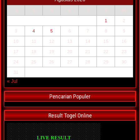
S
S
R
K
J
S
M
1
2
3
4
5
6
7
8
9
10
11
12
13
14
15
16
17
18
19
20
21
22
23
24
25
26
27
28
29
30
31
« Jul
Pencarian Populer
Result Togel Online