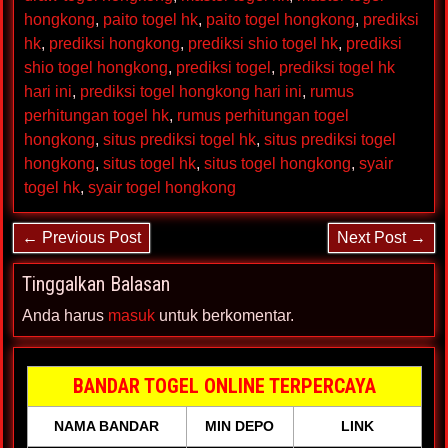
hongkong
,
paito togel hk
,
paito togel hongkong
,
prediksi
hk
,
prediksi hongkong
,
prediksi shio togel hk
,
prediksi
shio togel hongkong
,
prediksi togel
,
prediksi togel hk
hari ini
,
prediksi togel hongkong hari ini
,
rumus
perhitungan togel hk
,
rumus perhitungan togel
hongkong
,
situs prediksi togel hk
,
situs prediksi togel
hongkong
,
situs togel hk
,
situs togel hongkong
,
syair
togel hk
,
syair togel hongkong
← Previous Post
Next Post →
Tinggalkan Balasan
Anda harus
masuk
untuk berkomentar.
BANDAR TOGEL ONLINE TERPERCAYA
NAMA BANDAR
MIN DEPO
LINK