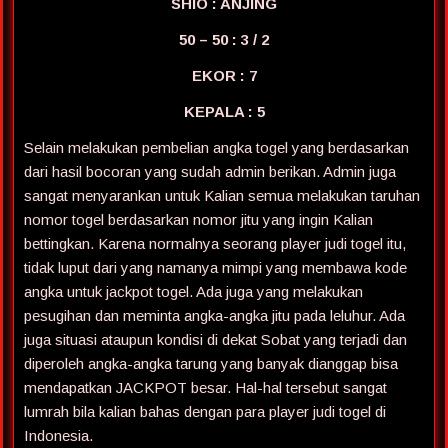
SHIO : ANJING
50 – 50 : 3 / 2
EKOR : 7
KEPALA : 5
Selain melakukan pembelian angka togel yang berdasarkan
dari hasil bocoran yang sudah admin berikan. Admin juga
sangat menyarankan untuk Kalian semua melakukan taruhan
nomor togel berdasarkan nomor jitu yang ingin Kalian
bettingkan. Karena normalnya seorang player judi togel itu,
tidak luput dari yang namanya mimpi yang membawa kode
angka untuk jackpot togel. Ada juga yang melakukan
pesugihan dan meminta angka-angka jitu pada leluhur. Ada
juga situasi ataupun kondisi di dekat Sobat yang terjadi dan
diperoleh angka-angka tarung yang banyak dianggap bisa
mendapatkan JACKPOT besar. Hal-hal tersebut sangat
lumrah bila kalian bahas dengan para player judi togel di
Indonesia.