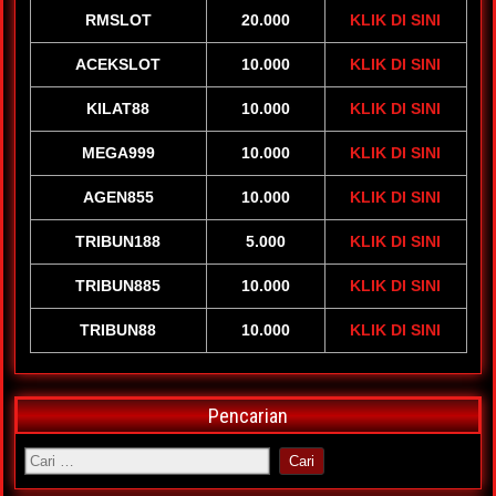
RMSLOT
20.000
KLIK DI SINI
ACEKSLOT
10.000
KLIK DI SINI
KILAT88
10.000
KLIK DI SINI
MEGA999
10.000
KLIK DI SINI
AGEN855
10.000
KLIK DI SINI
TRIBUN188
5.000
KLIK DI SINI
TRIBUN885
10.000
KLIK DI SINI
TRIBUN88
10.000
KLIK DI SINI
Pencarian