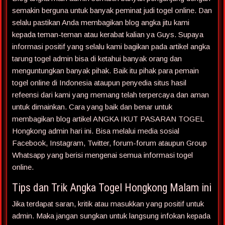
semakin berguna untuk banyak peminat judi togel online. Dan
selalu pastikan Anda membagikan blog angka jitu kami
kepada teman-teman atau kerabat kalian ya Guys. Supaya
informasi positif yang selalu kami bagikan pada artikel angka
tarung togel admin bisa di ketahui banyak orang dan
menguntungkan banyak pihak. Baik itu pihak para pemain
togel online di Indonesia ataupun penyedia situs hasil
refeensi dari kami yang memang telah terpercaya dan aman
untuk dimainkan. Cara yang baik dan benar untuk
membagikan blog artikel ANGKA IKUT PASARAN TOGEL
Hongkong admin hari ini. Bisa melalui media sosial
Facebook, Instagram, Twitter, forum-forum ataupun Group
Whatsapp yang berisi mengenai semua informasi togel
online.
Tips dan Trik Angka Togel Hongkong Malam ini
Jika terdapat saran, kritik atau masukkan yang positif untuk
admin. Maka jangan sungkan untuk langsung infokan kepada