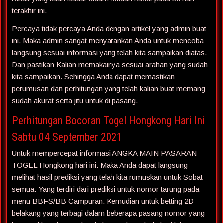
terakhir ini.
Percaya tidak percaya Anda dengan artikel yang admin buat
ini. Maka admin sangat menyarankan Anda untuk mencoba
langsung sesuai informasi yang telah kita sampaikan diatas.
Dan pastikan Kalian memakainya sesuai arahan yang sudah
kita sampaikan. Sehingga Anda dapat memastikan
perumusan dan perhitungan yang telah kalian buat memang
sudah akurat serta jitu untuk di pasang.
Perhitungan Bocoran Togel Hongkong Hari Ini
Sabtu 04 September 2021
Untuk mempercepat informasi ANGKA MAIN PASARAN
TOGEL Hongkong hari ini. Maka Anda dapat langsung
melihat hasil prediksi yang telah kita rumuskan untuk Sobat
semua. Yang terdiri dari prediksi untuk nomor tarung pada
menu BBFS/BB Campuran. Kemudian untuk betting 2D
belakang yang terbagi dalam beberapa pasang nomor yang