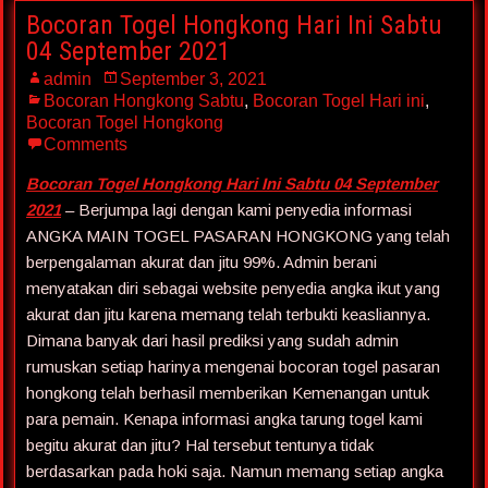
Bocoran Togel Hongkong Hari Ini Sabtu
04 September 2021
admin
September 3, 2021
Bocoran Hongkong Sabtu
,
Bocoran Togel Hari ini
,
Bocoran Togel Hongkong
Comments
Bocoran Togel Hongkong Hari Ini Sabtu 04 September
2021
– Berjumpa lagi dengan kami penyedia informasi
ANGKA MAIN TOGEL PASARAN HONGKONG yang telah
berpengalaman akurat dan jitu 99%. Admin berani
menyatakan diri sebagai website penyedia angka ikut yang
akurat dan jitu karena memang telah terbukti keasliannya.
Dimana banyak dari hasil prediksi yang sudah admin
rumuskan setiap harinya mengenai bocoran togel pasaran
hongkong telah berhasil memberikan Kemenangan untuk
para pemain. Kenapa informasi angka tarung togel kami
begitu akurat dan jitu? Hal tersebut tentunya tidak
berdasarkan pada hoki saja. Namun memang setiap angka