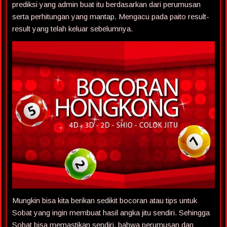
prediksi yang admin buat itu berdasarkan dari perumusan
serta perhitungan yang mantap. Mengacu pada paito result-
result yang telah keluar sebelumnya.
Mungkin bisa kita berikan sedikit bocoran atau tips untuk
Sobat yang ingin membuat hasil angka jitu sendiri. Sehingga
Sobat bisa memastikan sendiri, bahwa perumusan dan