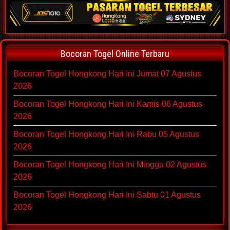
Bocoran Togel Online Terbaru
Bocoran Togel Hongkong Hari Ini Jumat 07 Agustus
2026
Bocoran Togel Hongkong Hari Ini Kamis 06 Agustus
2026
Bocoran Togel Hongkong Hari Ini Rabu 05 Agustus
2026
Bocoran Togel Hongkong Hari Ini Minggu 02 Agustus
2026
Bocoran Togel Hongkong Hari Ini Sabtu 01 Agustus
2026