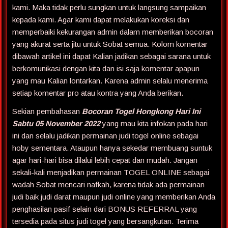
kami. Maka tidak perlu sungkan untuk langsung sampaikan
kepada kami. Agar kami dapat melakukan koreksi dan
memperbaiki kekurangan admin dalam memberikan bocoran
yang akurat serta jitu untuk Sobat semua. Kolom komentar
dibawah artikel ini dapat Kalian jadikan sebagai sarana untuk
berkomunikasi dengan kita dan isi saja komentar apapun
yang mau Kalian lontarkan. Karena admin selalu menerima
setiap komentar pro atau kontra yang Anda berikan.
Sekian pembahasan
Bocoran Togel Hongkong Hari Ini
Sabtu 05 November 2022
yang mau kita infokan pada hari
ini dan selalu jadikan permainan judi togel online sebagai
hoby sementara. Ataupun hanya sekedar membuang suntuk
agar hari-hari bisa dilalui lebih cepat dan mudah. Jangan
sekali-kali menjadikan permainan TOGEL ONLINE sebagai
wadah Sobat mencari nafkah, karena tidak ada permainan
judi baik judi darat maupun judi online yang memberikan Anda
penghasilan pasif selain dari BONUS REFERRAL yang
tersedia pada situs judi togel yang bersangkutan. Terima