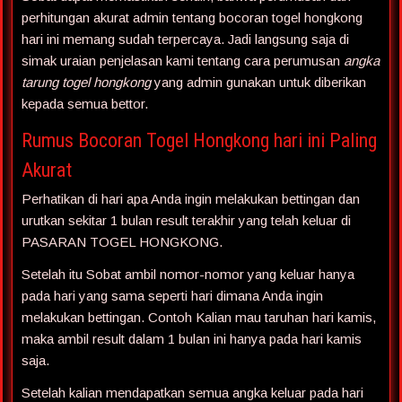
perhitungan akurat admin tentang bocoran togel hongkong
hari ini memang sudah terpercaya. Jadi langsung saja di
simak uraian penjelasan kami tentang cara perumusan
angka
tarung togel hongkong
yang admin gunakan untuk diberikan
kepada semua bettor.
Rumus Bocoran Togel Hongkong hari ini Paling
Akurat
Perhatikan di hari apa Anda ingin melakukan bettingan dan
urutkan sekitar 1 bulan result terakhir yang telah keluar di
PASARAN TOGEL HONGKONG.
Setelah itu Sobat ambil nomor-nomor yang keluar hanya
pada hari yang sama seperti hari dimana Anda ingin
melakukan bettingan. Contoh Kalian mau taruhan hari kamis,
maka ambil result dalam 1 bulan ini hanya pada hari kamis
saja.
Setelah kalian mendapatkan semua angka keluar pada hari