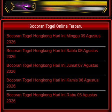
Bocoran Togel Online Terbaru
Bocoran Togel Hongkong Hari Ini Minggu 09 Agustus
2026
Bocoran Togel Hongkong Hari Ini Sabtu 08 Agustus
2026
Bocoran Togel Hongkong Hari Ini Jumat 07 Agustus
2026
Bocoran Togel Hongkong Hari Ini Kamis 06 Agustus
2026
Bocoran Togel Hongkong Hari Ini Rabu 05 Agustus
2026