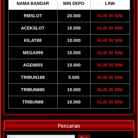
NAMA BANDAR
MIN DEPO
LINK
RMSLOT
20.000
KLIK DI SINI
ACEKSLOT
10.000
KLIK DI SINI
KILAT88
10.000
KLIK DI SINI
MEGA999
10.000
KLIK DI SINI
AGEN855
10.000
KLIK DI SINI
TRIBUN188
5.000
KLIK DI SINI
TRIBUN885
10.000
KLIK DI SINI
TRIBUN88
10.000
KLIK DI SINI
Pencarian