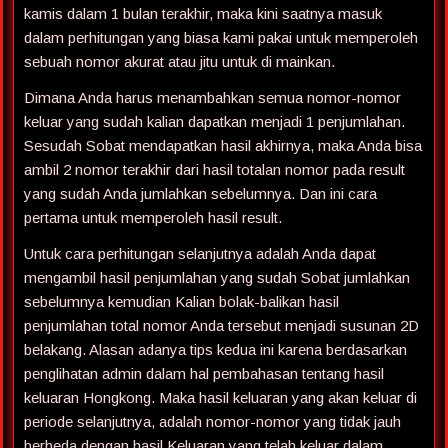
kamis dalam 1 bulan terakhir, maka kini saatnya masuk
dalam perhitungan yang biasa kami pakai untuk memperoleh
sebuah nomor akurat atau jitu untuk di mainkan.
Dimana Anda harus menambahkan semua nomor-nomor
keluar yang sudah kalian dapatkan menjadi 1 penjumlahan.
Sesudah Sobat mendapatkan hasil akhirnya, maka Anda bisa
ambil 2 nomor terakhir dari hasil totalan nomor pada result
yang sudah Anda jumlahkan sebelumnya. Dan ini cara
pertama untuk memperoleh hasil result.
Untuk cara perhitungan selanjutnya adalah Anda dapat
mengambil hasil penjumlahan yang sudah Sobat jumlahkan
sebelumnya kemudian Kalian bolak-balikan hasil
penjumlahan total nomor Anda tersebut menjadi susunan 2D
belakang. Alasan adanya tips kedua ini karena berdasarkan
penglihatan admin dalam hal pembahasan tentang hasil
keluaran Hongkong. Maka hasil keluaran yang akan keluar di
periode selanjutnya, adalah nomor-nomor yang tidak jauh
berbeda dengan hasil Keluaran yang telah keluar dalam