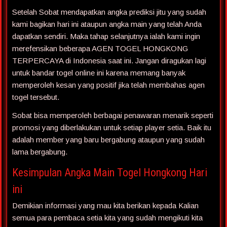
Setelah Sobat mendapatkan angka prediksi jitu yang sudah
kami bagikan hari ini ataupun angka main yang telah Anda
dapatkan sendiri. Maka tahap selanjutnya ialah kami ingin
merefensikan beberapa AGEN TOGEL HONGKONG
TERPERCAYA di Indonesia saat ini. Jangan diragukan lagi
untuk bandar togel online ini karena memang banyak
memperoleh kesan yang positif jika telah membahas agen
togel tersebut.
Sobat bisa memperoleh berbagai penawaran menarik seperti
promosi yang diberlakukan untuk setiap player setia. Baik itu
adalah member yang baru bergabung ataupun yang sudah
lama bergabung.
Kesimpulan Angka Main Togel Hongkong Hari
ini
Demikian informasi yang mau kita berikan kepada Kalian
semua para pembaca setia kita yang sudah mengikuti kita