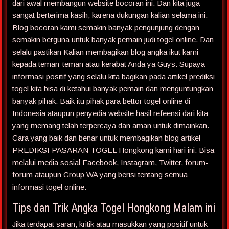
dari awal membangun website bocoran ini. Dan kita juga
sangat berterima kasih, karena dukungan kalian selama ini.
Blog bocoran kami semakin banyak pengunjung dengan
semakin berguna untuk banyak pemain judi togel online. Dan
selalu pastikan Kalian membagikan blog angka ikut kami
kepada teman-teman atau kerabat Anda ya Guys. Supaya
informasi positif yang selalu kita bagikan pada artikel prediksi
togel kita bisa di ketahui banyak pemain dan menguntungkan
banyak pihak. Baik itu pihak para bettor togel online di
Indonesia ataupun penyedia website hasil refeensi dari kita
yang memang telah terpercaya dan aman untuk dimainkan.
Cara yang baik dan benar untuk membagikan blog artikel
PREDIKSI PASARAN TOGEL Hongkong kami hari ini. Bisa
melalui media sosial Facebook, Instagram, Twitter, forum-
forum ataupun Group WA yang berisi tentang semua
informasi togel online.
Tips dan Trik Angka Togel Hongkong Malam ini
Jika terdapat saran, kritik atau masukkan yang positif untuk