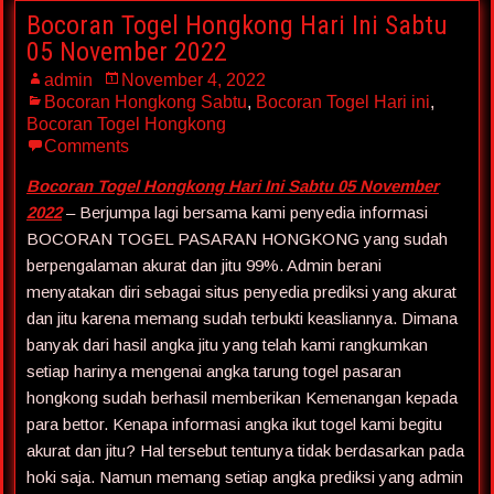
Bocoran Togel Hongkong Hari Ini Sabtu
05 November 2022
admin
November 4, 2022
Bocoran Hongkong Sabtu
,
Bocoran Togel Hari ini
,
Bocoran Togel Hongkong
Comments
Bocoran Togel Hongkong Hari Ini Sabtu 05 November
2022
– Berjumpa lagi bersama kami penyedia informasi
BOCORAN TOGEL PASARAN HONGKONG yang sudah
berpengalaman akurat dan jitu 99%. Admin berani
menyatakan diri sebagai situs penyedia prediksi yang akurat
dan jitu karena memang sudah terbukti keasliannya. Dimana
banyak dari hasil angka jitu yang telah kami rangkumkan
setiap harinya mengenai angka tarung togel pasaran
hongkong sudah berhasil memberikan Kemenangan kepada
para bettor. Kenapa informasi angka ikut togel kami begitu
akurat dan jitu? Hal tersebut tentunya tidak berdasarkan pada
hoki saja. Namun memang setiap angka prediksi yang admin