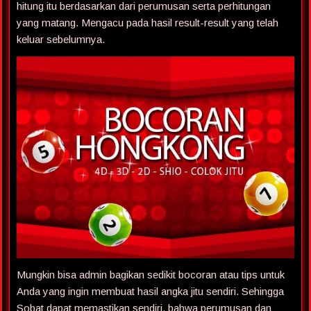
hitung itu berdasarkan dari perumusan serta perhitungan
yang matang. Mengacu pada hasil result-result yang telah
keluar sebelumnya.
Mungkin bisa admin bagikan sedikit bocoran atau tips untuk
Anda yang ingin membuat hasil angka jitu sendiri. Sehingga
Sobat dapat memastikan sendiri, bahwa perumusan dan