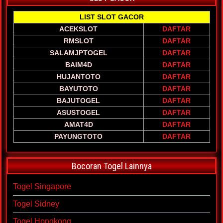
LIST SLOT GACOR
ACEKSLOT
DAFTAR
RMSLOT
DAFTAR
SALAMJPTOGEL
DAFTAR
BAIM4D
DAFTAR
HUJANTOTO
DAFTAR
BAYUTOTO
DAFTAR
BAJUTOGEL
DAFTAR
ASUSTOGEL
DAFTAR
AMAT4D
DAFTAR
PAYUNGTOTO
DAFTAR
Bocoran Togel Lainnya
Togel Singapore
Togel Sidney
Togel Hongkong