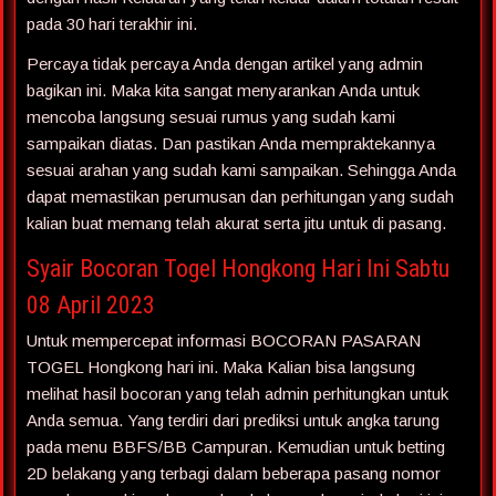
pada 30 hari terakhir ini.
Percaya tidak percaya Anda dengan artikel yang admin
bagikan ini. Maka kita sangat menyarankan Anda untuk
mencoba langsung sesuai rumus yang sudah kami
sampaikan diatas. Dan pastikan Anda mempraktekannya
sesuai arahan yang sudah kami sampaikan. Sehingga Anda
dapat memastikan perumusan dan perhitungan yang sudah
kalian buat memang telah akurat serta jitu untuk di pasang.
Syair Bocoran Togel Hongkong Hari Ini Sabtu
08 April 2023
Untuk mempercepat informasi BOCORAN PASARAN
TOGEL Hongkong hari ini. Maka Kalian bisa langsung
melihat hasil bocoran yang telah admin perhitungkan untuk
Anda semua. Yang terdiri dari prediksi untuk angka tarung
pada menu BBFS/BB Campuran. Kemudian untuk betting
2D belakang yang terbagi dalam beberapa pasang nomor