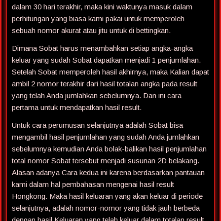
dalam 30 hari terakhir, maka kini waktunya masuk dalam
perhitungan yang biasa kami pakai untuk memperoleh
sebuah nomor akurat atau jitu untuk di bettingkan.
Dimana Sobat harus menambahkan setiap angka-angka
keluar yang sudah Sobat dapatkan menjadi 1 penjumlahan.
Setelah Sobat memperoleh hasil akhirnya, maka Kalian dapat
ambil 2 nomor terakhir dari hasil totalan angka pada result
yang telah Anda jumlahkan sebelumnya. Dan ini cara
pertama untuk mendapatkan hasil result.
Untuk cara perumusan selanjutnya adalah Sobat bisa
mengambil hasil penjumlahan yang sudah Anda jumlahkan
sebelumnya kemudian Anda bolak-balikan hasil penjumlahan
total nomor Sobat tersebut menjadi susunan 2D belakang.
Alasan adanya Cara kedua ini karena berdasarkan pantauan
kami dalam hal pembahasan mengenai hasil result
Hongkong. Maka hasil keluaran yang akan keluar di periode
selanjutnya, adalah nomor-nomor yang tidak jauh berbeda
dengan hasil Keluaran yang telah keluar dalam totalan result