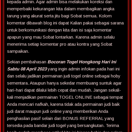
kepada admin. Agar admin bisa melakukan koreksi dan
memperbaiki kekurangan kita dalam membagikan angka
tarung yang akurat serta jitu bagi Sobat semua. Kolom
komentar dibawah blog ini dapat Kalian pakai sebagai sarana
untuk berkomunikasi dengan kita dan isi saja komentar
apapun yang mau Sobat lontarkan. Karena admin selalu
menerima setiap komentar pro atau kontra yang Sobat
sampaikan.
Sekian pembahasan
Bocoran Togel Hongkong Hari Ini
Sabtu 08 April 2023
yang ingin admin infokan pada hari ini
dan selalu jadikan permainan judi togel online sebagai hoby
sementara. Ataupun hanya sekedar membuang suntuk agar
hari-hari dapat dilalui lebih cepat dan mudah. Jangan sekali-
kali menjadikan permainan TOGEL ONLINE sebagai tempat
Anda mencari nafkah, karena tidak ada permainan judi baik
judi darat maupun judi online yang memberikan Anda
penghasilan pasif selain dari BONUS REFERRAL yang
tersedia pada bandar judi togel yang bersangkutan. Terima