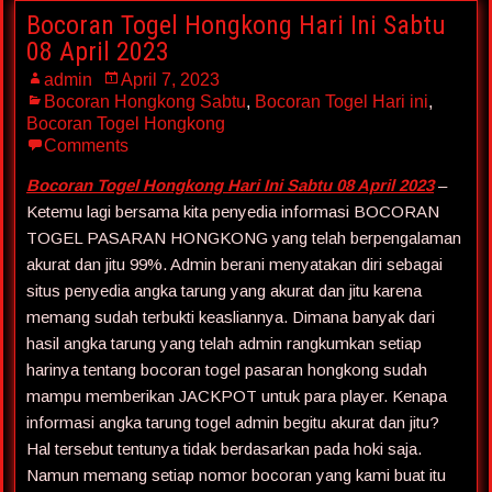
Bocoran Togel Hongkong Hari Ini Sabtu
08 April 2023
admin
April 7, 2023
Bocoran Hongkong Sabtu
,
Bocoran Togel Hari ini
,
Bocoran Togel Hongkong
Comments
Bocoran Togel Hongkong Hari Ini Sabtu 08 April 2023
–
Ketemu lagi bersama kita penyedia informasi BOCORAN
TOGEL PASARAN HONGKONG yang telah berpengalaman
akurat dan jitu 99%. Admin berani menyatakan diri sebagai
situs penyedia angka tarung yang akurat dan jitu karena
memang sudah terbukti keasliannya. Dimana banyak dari
hasil angka tarung yang telah admin rangkumkan setiap
harinya tentang bocoran togel pasaran hongkong sudah
mampu memberikan JACKPOT untuk para player. Kenapa
informasi angka tarung togel admin begitu akurat dan jitu?
Hal tersebut tentunya tidak berdasarkan pada hoki saja.
Namun memang setiap nomor bocoran yang kami buat itu