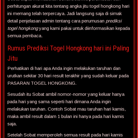
perhitungan akurat kita tentang angka jitu togel hongkong hari
ini memang telah terpercaya. Jadi langsung saja di simak
detail penjelasan admin tentang cara perumusan
prediksi
togel hongkong
yang kami pakai untuk diinformasikan kepada
semua pembaca.
Rumus Prediksi Togel Hongkong hari ini Paling
Jitu
Perhatikan di hari apa Anda ingin melakukan taruhan dan
urutkan sekitar 30 hari result terakhir yang sudah keluar pada
PASARAN TOGEL HONGKONG.
Sesudah itu Sobat ambil nomor-nomor yang keluar hanya
pada hari yang sama seperti hari dimana Anda ingin
melakukan taruhan. Contoh Sobat mau taruhan hari kamis,
maka ambil result dalam 1 bulan ini hanya pada hari kamis
saja.
Setelah Sobat memperoleh semua result pada hari kamis