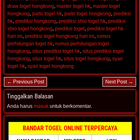
draw togel hongkong
,
master togel hk
,
master togel
hongkong
,
paito togel hk
,
paito togel hongkong
,
prediksi
hk
,
prediksi hongkong
,
prediksi shio togel hk
,
prediksi
shio togel hongkong
,
prediksi togel
,
prediksi togel hk
hari ini
,
prediksi togel hongkong hari ini
,
rumus
perhitungan togel hk
,
rumus perhitungan togel
hongkong
,
situs prediksi togel hk
,
situs prediksi togel
hongkong
,
situs togel hk
,
situs togel hongkong
,
syair
togel hk
,
syair togel hongkong
← Previous Post
Next Post →
Tinggalkan Balasan
Anda harus
masuk
untuk berkomentar.
BANDAR TOGEL ONLINE TERPERCAYA