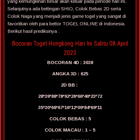
yang kemungkinan besar akan keluar pada periode hari ini.
Selanjutnya ada bettingan SHIO, Colok Bebas 2D serta
Colok Naga yang menjadi jenis game togel yang sangat di
favoritkan oleh para bettor TOGEL ONLINE di Indonesia.
Berikut hasil prediksinya :
Bocoran Togel Hongkong Hari Ini Sabtu 08 April
2023
BOCORAN 4D : 3038
ANGKA 3D : 625
2D BB :
28*39*88*78*92*26*66*40*23*72
35*30*68*67*16*12*09*84*69*11
COLOK BEBAS : 5
COLOK MACAU : 1 – 5