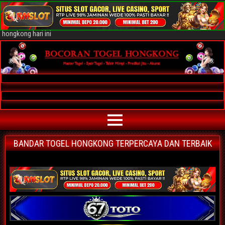
Bocoran Togel Hongkong AKURAT
Bocoran angka jitu togel hongkong paling akurat | prediksi situs agen
bandar togel hongkong terpercaya | nomor main hongkong | data keluaran
hongkong hari ini
BANDAR TOGEL HONGKONG TERPERCAYA DAN TERBAIK