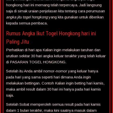
hongkong hari ini memang telah terpercaya. Jadi langsung
saja di simak uraian penjelasan kita tentang cara perumusan
angka jitu togel hongkong
yang kita gunakan untuk diberikan
kepada semua pembaca.
Rumus Angka Ikut Togel Hongkong hari ini
Paling Jitu
Perhatikan di hari apa Kalian ingin melakukan taruhan dan
urutkan sekitar 30 hari angka keluar terakhir yang telah keluar
di PASARAN TOGEL HONGKONG.
Setelah itu Anda ambil nomor-nomor yang keluar hanya
pada hari yang sama seperti hari dimana Anda ingin
melakukan bettingan. Contoh Kalian ingin betting hari kamis,
maka ambil result dalam 30 hari ini hanya pada hari kamis
saja.
Setelah Sobat memperoleh semua result pada hari kamis
dalam 1 bulan terakhir, maka kini saatnya masuk dalam