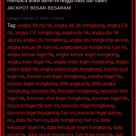
membaca artikel admin ini hingga habis dan salam
JACKPOT BESAR-BESARAN!
Updated: Februari 11, 2023 — 6:55 am
Tag:
angka 4d jitu hk
,
angka 4d jitu hongkong
,
angka CK
hk
,
angka CK hongkong
,
angka jitu hk
,
angka jitu hk
akurat
,
angka jitu hongkong
,
angka jitu hongkong akurat
,
angka keluar hk hari ini
,
angka keluar hongkong hari ini
,
angka keluar togel hk
,
angka keluar togel hongkong
,
angka main togel hk
,
angka main togel hongkong
,
angka
paten togel hk
,
angka paten togel hongkong
,
bandar judi
togel hk
,
bandar judi togel hongkong
,
bandar togel hk
,
bandar togel hongkong
,
bbfs angka hk
,
bbfs angka
hongkong
,
bocoran hk
,
bocoran hongkong
,
bocoran shio
togel hk
,
bocoran shio togel hongkong
,
bocoran togel hk
,
bocoran togel hk hari ini
,
bocoran togel hongkong
,
bocoran togel hongkong hari ini
,
bocoran togel paling
jitu
,
data hk hari ini
,
data hongkong hari ini
,
data
keluaran togel hk
,
data keluaran togel hongkong
,
data
result hk
,
data result hongkong
,
live draw togel hk
,
live