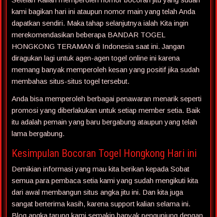
kami bagikan hari ini ataupun nomor main yang telah Anda
dapatkan sendiri. Maka tahap selanjutnya ialah Kita ingin
merekomendasikan beberapa BANDAR TOGEL
HONGKONG TERAMAN di Indonesia saat ini. Jangan
diragukan lagi untuk agen-agen togel online ini karena
memang banyak memperoleh kesan yang positif jika sudah
membahas situs-situs togel tersebut.
Anda bisa memperoleh berbagai penawaran menarik seperti
promosi yang diberlakukan untuk setiap member setia. Baik
itu adalah pemain yang baru bergabung ataupun yang telah
lama bergabung.
Kesimpulan Bocoran Togel Hongkong Hari ini
Demikian informasi yang mau kita berikan kepada Sobat
semua para pembaca setia kami yang sudah mengikuti kita
dari awal membangun situs angka jitu ini. Dan kita juga
sangat berterima kasih, karena support kalian selama ini.
Blog angka tarung kami semakin banyak pengunjung dengan