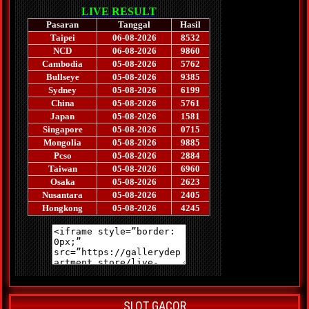
SLOT GACOR