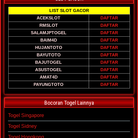
LIST SLOT GACOR
ACEKSLOT
DAFTAR
RMSLOT
DAFTAR
SALAMJPTOGEL
DAFTAR
BAIM4D
DAFTAR
HUJANTOTO
DAFTAR
BAYUTOTO
DAFTAR
BAJUTOGEL
DAFTAR
ASUSTOGEL
DAFTAR
AMAT4D
DAFTAR
PAYUNGTOTO
DAFTAR
Bocoran Togel Lainnya
Togel Singapore
Togel Sidney
Togel Hongkong