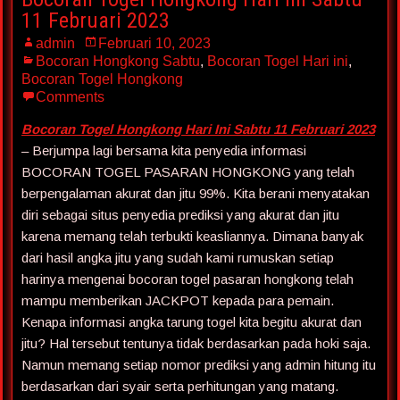
11 Februari 2023
admin
Februari 10, 2023
Bocoran Hongkong Sabtu
,
Bocoran Togel Hari ini
,
Bocoran Togel Hongkong
Comments
Bocoran Togel Hongkong Hari Ini Sabtu 11 Februari 2023
– Berjumpa lagi bersama kita penyedia informasi
BOCORAN TOGEL PASARAN HONGKONG yang telah
berpengalaman akurat dan jitu 99%. Kita berani menyatakan
diri sebagai situs penyedia prediksi yang akurat dan jitu
karena memang telah terbukti keasliannya. Dimana banyak
dari hasil angka jitu yang sudah kami rumuskan setiap
harinya mengenai bocoran togel pasaran hongkong telah
mampu memberikan JACKPOT kepada para pemain.
Kenapa informasi angka tarung togel kita begitu akurat dan
jitu? Hal tersebut tentunya tidak berdasarkan pada hoki saja.
Namun memang setiap nomor prediksi yang admin hitung itu
berdasarkan dari syair serta perhitungan yang matang.