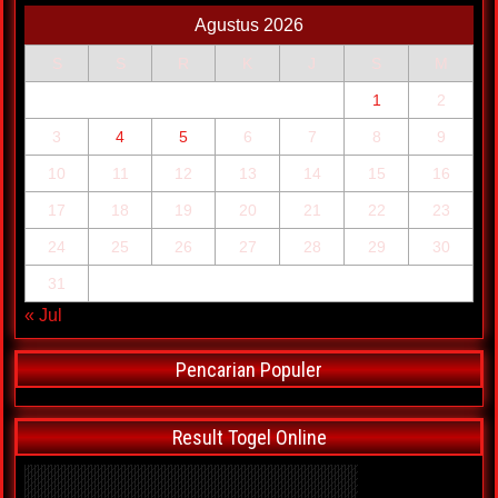
Agustus 2026
S
S
R
K
J
S
M
1
2
3
4
5
6
7
8
9
10
11
12
13
14
15
16
17
18
19
20
21
22
23
24
25
26
27
28
29
30
31
« Jul
Pencarian Populer
Result Togel Online