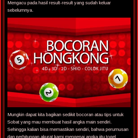
Mengacu pada hasil result-result yang sudah keluar
sebelumnya.
Mungkin dapat kita bagikan sedikit bocoran atau tips untuk
Sobat yang mau membuat hasil angka main sendiri.
Sehingga kalian bisa memastikan sendiri, bahwa perumusan
dan perhitungan akurat kami mengenai angka jitu togel