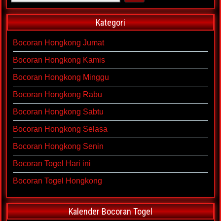
Kategori
Bocoran Hongkong Jumat
Bocoran Hongkong Kamis
Bocoran Hongkong Minggu
Bocoran Hongkong Rabu
Bocoran Hongkong Sabtu
Bocoran Hongkong Selasa
Bocoran Hongkong Senin
Bocoran Togel Hari ini
Bocoran Togel Hongkong
Kalender Bocoran Togel