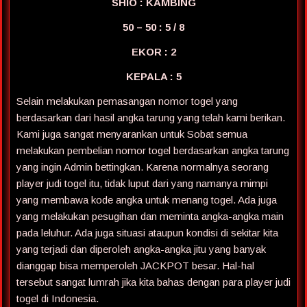
SHIO : KAMBING
50 – 50 : 5 / 8
EKOR : 2
KEPALA : 5
Selain melakukan pemasangan nomor togel yang
berdasarkan dari hasil angka tarung yang telah kami berikan.
Kami juga sangat menyarankan untuk Sobat semua
melakukan pembelian nomor togel berdasarkan angka tarung
yang ingin Admin bettingkan. Karena normalnya seorang
player judi togel itu, tidak luput dari yang namanya mimpi
yang membawa kode angka untuk menang togel. Ada juga
yang melakukan pesugihan dan meminta angka-angka main
pada leluhur. Ada juga situasi ataupun kondisi di sekitar kita
yang terjadi dan diperoleh angka-angka jitu yang banyak
dianggap bisa memperoleh JACKPOT besar. Hal-hal
tersebut sangat lumrah jika kita bahas dengan para player judi
togel di Indonesia.