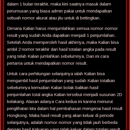
dalam 1 bulan terakhir, maka kini saatnya masuk dalam
perumusan yang biasa admin pakai untuk mendapatkan
sebuah nomor akurat atau jitu untuk di bettingkan.
Dimana Kalian harus menjumlahkan semua nomor-nomor
result yang sudah Anda dapatkan menjadi 1 penjumlahan.
Setelah Anda memperoleh hasil akhirnya, maka Kalian bisa
ambil 2 nomor terakhir dari hasil totalan angka pada result
yang telah Kalian jumlahkan sebelumnya. Dan ini cara
pertama untuk mendapatkan nomor result.
Untuk cara perhitungan selanjutnya ialah Kalian bisa
mengambil hasil penjumlahan yang sudah Kalian totalkan
sebelumnya kemudian Kalian bolak-balikan hasil
penjumlahan total angka Kalian tersebut menjadi susunan 2D
belakang. Alasan adanya Cara kedua ini karena menurut
penglihatan kita dalam hal pembahasan mengenai hasil result
Hongkong. Maka hasil result yang akan keluar di periode
selanjutnya, adalah nomor-nomor yang tidak jauh berbeda
dengan hasil Keluaran yang telah keluar dalam totalan result