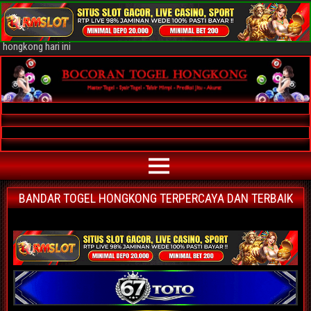
Bocoran Togel Hongkong AKURAT
Bocoran angka jitu togel hongkong paling akurat | prediksi situs agen
bandar togel hongkong terpercaya | nomor main hongkong | data keluaran
hongkong hari ini
BANDAR TOGEL HONGKONG TERPERCAYA DAN TERBAIK