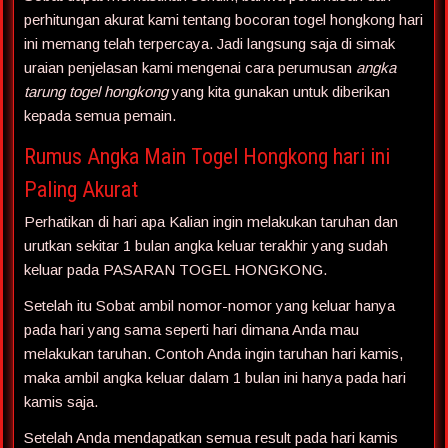
perhitungan akurat kami tentang bocoran togel hongkong hari
ini memang telah terpercaya. Jadi langsung saja di simak
uraian penjelasan kami mengenai cara perumusan
angka
tarung togel hongkong
yang kita gunakan untuk diberikan
kepada semua pemain.
Rumus Angka Main Togel Hongkong hari ini
Paling Akurat
Perhatikan di hari apa Kalian ingin melakukan taruhan dan
urutkan sekitar 1 bulan angka keluar terakhir yang sudah
keluar pada PASARAN TOGEL HONGKONG.
Setelah itu Sobat ambil nomor-nomor yang keluar hanya
pada hari yang sama seperti hari dimana Anda mau
melakukan taruhan. Contoh Anda ingin taruhan hari kamis,
maka ambil angka keluar dalam 1 bulan ini hanya pada hari
kamis saja.
Setelah Anda mendapatkan semua result pada hari kamis