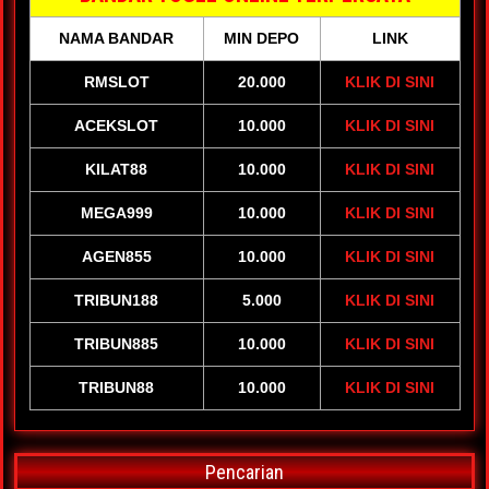
NAMA BANDAR
MIN DEPO
LINK
RMSLOT
20.000
KLIK DI SINI
ACEKSLOT
10.000
KLIK DI SINI
KILAT88
10.000
KLIK DI SINI
MEGA999
10.000
KLIK DI SINI
AGEN855
10.000
KLIK DI SINI
TRIBUN188
5.000
KLIK DI SINI
TRIBUN885
10.000
KLIK DI SINI
TRIBUN88
10.000
KLIK DI SINI
Pencarian