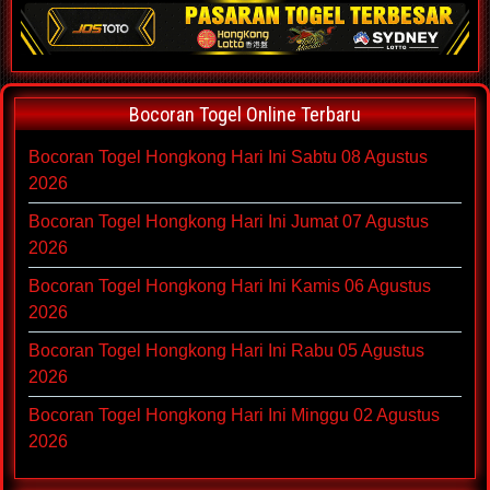
Bocoran Togel Online Terbaru
Bocoran Togel Hongkong Hari Ini Sabtu 08 Agustus
2026
Bocoran Togel Hongkong Hari Ini Jumat 07 Agustus
2026
Bocoran Togel Hongkong Hari Ini Kamis 06 Agustus
2026
Bocoran Togel Hongkong Hari Ini Rabu 05 Agustus
2026
Bocoran Togel Hongkong Hari Ini Minggu 02 Agustus
2026