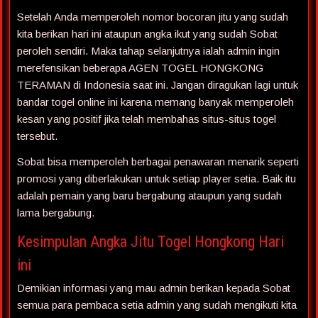
Setelah Anda memperoleh nomor bocoran jitu yang sudah
kita berikan hari ini ataupun angka ikut yang sudah Sobat
peroleh sendiri. Maka tahap selanjutnya ialah admin ingin
merefensikan beberapa AGEN TOGEL HONGKONG
TERAMAN di Indonesia saat ini. Jangan diragukan lagi untuk
bandar togel online ini karena memang banyak memperoleh
kesan yang positif jika telah membahas situs-situs togel
tersebut.
Sobat bisa memperoleh berbagai penawaran menarik seperti
promosi yang diberlakukan untuk setiap player setia. Baik itu
adalah pemain yang baru bergabung ataupun yang sudah
lama bergabung.
Kesimpulan Angka Jitu Togel Hongkong Hari
ini
Demikian informasi yang mau admin berikan kepada Sobat
semua para pembaca setia admin yang sudah mengikuti kita