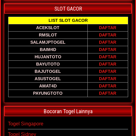
SLOT GACOR
LIST SLOT GACOR
ACEKSLOT
DAFTAR
RMSLOT
DAFTAR
SALAMJPTOGEL
DAFTAR
BAIM4D
DAFTAR
HUJANTOTO
DAFTAR
BAYUTOTO
DAFTAR
BAJUTOGEL
DAFTAR
ASUSTOGEL
DAFTAR
AMAT4D
DAFTAR
PAYUNGTOTO
DAFTAR
Bocoran Togel Lainnya
Togel Singapore
Togel Sidney