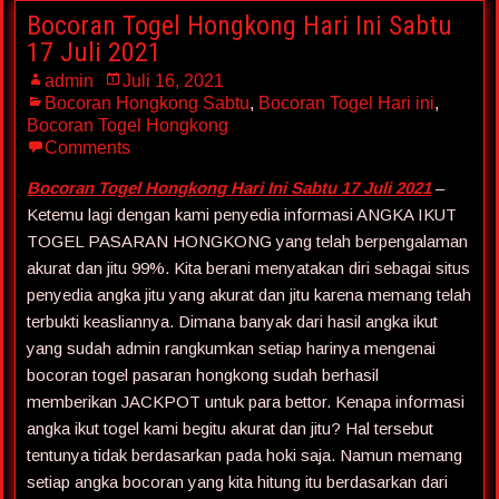
Bocoran Togel Hongkong Hari Ini Sabtu
17 Juli 2021
admin
Juli 16, 2021
Bocoran Hongkong Sabtu
,
Bocoran Togel Hari ini
,
Bocoran Togel Hongkong
Comments
Bocoran Togel Hongkong Hari Ini Sabtu 17 Juli 2021
–
Ketemu lagi dengan kami penyedia informasi ANGKA IKUT
TOGEL PASARAN HONGKONG yang telah berpengalaman
akurat dan jitu 99%. Kita berani menyatakan diri sebagai situs
penyedia angka jitu yang akurat dan jitu karena memang telah
terbukti keasliannya. Dimana banyak dari hasil angka ikut
yang sudah admin rangkumkan setiap harinya mengenai
bocoran togel pasaran hongkong sudah berhasil
memberikan JACKPOT untuk para bettor. Kenapa informasi
angka ikut togel kami begitu akurat dan jitu? Hal tersebut
tentunya tidak berdasarkan pada hoki saja. Namun memang
setiap angka bocoran yang kita hitung itu berdasarkan dari