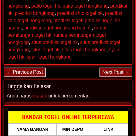
hongkong
,
paito togel hk
,
paito togel hongkong
,
prediksi
hk
,
prediksi hongkong
,
prediksi shio togel hk
,
prediksi
shio togel hongkong
,
prediksi togel
,
prediksi togel hk
hari ini
,
prediksi togel hongkong hari ini
,
rumus
perhitungan togel hk
,
rumus perhitungan togel
hongkong
,
situs prediksi togel hk
,
situs prediksi togel
hongkong
,
situs togel hk
,
situs togel hongkong
,
syair
togel hk
,
syair togel hongkong
← Previous Post
Next Post →
Tinggalkan Balasan
Anda harus
masuk
untuk berkomentar.
BANDAR TOGEL ONLINE TERPERCAYA
NAMA BANDAR
MIN DEPO
LINK