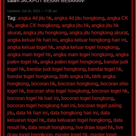
salam JACKPOT BESAR-BESARAN!
Updated: Juli 16, 2021 — 7:36 am
Tag:
angka 4d jitu hk
,
angka 4d jitu hongkong
,
angka CK
hk
,
angka CK hongkong
,
angka jitu hk
,
angka jitu hk
akurat
,
angka jitu hongkong
,
angka jitu hongkong akurat
,
angka keluar hk hari ini
,
angka keluar hongkong hari ini
,
angka keluar togel hk
,
angka keluar togel hongkong
,
angka main togel hk
,
angka main togel hongkong
,
angka
paten togel hk
,
angka paten togel hongkong
,
bandar judi
togel hk
,
bandar judi togel hongkong
,
bandar togel hk
,
bandar togel hongkong
,
bbfs angka hk
,
bbfs angka
hongkong
,
bocoran hk
,
bocoran hongkong
,
bocoran shio
togel hk
,
bocoran shio togel hongkong
,
bocoran togel hk
,
bocoran togel hk hari ini
,
bocoran togel hongkong
,
bocoran togel hongkong hari ini
,
bocoran togel paling
jitu
,
data hk hari ini
,
data hongkong hari ini
,
data
keluaran togel hk
,
data keluaran togel hongkong
,
data
result hk
,
data result hongkong
,
live draw togel hk
,
live
draw togel hongkong
,
master togel hk
,
master togel