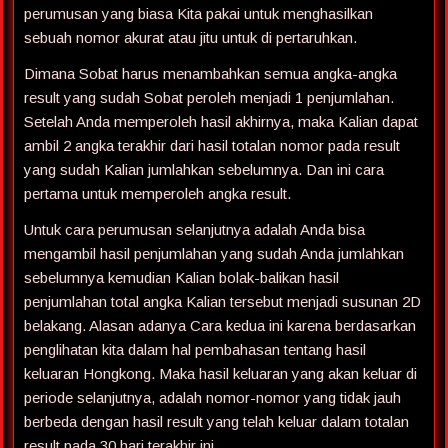
perumusan yang biasa Kita pakai untuk menghasilkan
sebuah nomor akurat atau jitu untuk di pertaruhkan.
Dimana Sobat harus menambahkan semua angka-angka
result yang sudah Sobat peroleh menjadi 1 penjumlahan.
Setelah Anda memperoleh hasil akhirnya, maka Kalian dapat
ambil 2 angka terakhir dari hasil totalan nomor pada result
yang sudah Kalian jumlahkan sebelumnya. Dan ini cara
pertama untuk memperoleh angka result.
Untuk cara perumusan selanjutnya adalah Anda bisa
mengambil hasil penjumlahan yang sudah Anda jumlahkan
sebelumnya kemudian Kalian bolak-balikan hasil
penjumlahan total angka Kalian tersebut menjadi susunan 2D
belakang. Alasan adanya Cara kedua ini karena berdasarkan
penglihatan kita dalam hal pembahasan tentang hasil
keluaran Hongkong. Maka hasil keluaran yang akan keluar di
periode selanjutnya, adalah nomor-nomor yang tidak jauh
berbeda dengan hasil result yang telah keluar dalam totalan
result pada 30 hari terakhir ini.