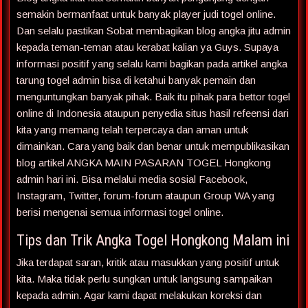
semakin bermanfaat untuk banyak player judi togel online.
Dan selalu pastikan Sobat membagikan blog angka jitu admin
kepada teman-teman atau kerabat kalian ya Guys. Supaya
informasi positif yang selalu kami bagikan pada artikel angka
tarung togel admin bisa di ketahui banyak pemain dan
menguntungkan banyak pihak. Baik itu pihak para bettor togel
online di Indonesia ataupun penyedia situs hasil refeensi dari
kita yang memang telah terpercaya dan aman untuk
dimainkan. Cara yang baik dan benar untuk mempublikasikan
blog artikel ANGKA MAIN PASARAN TOGEL Hongkong
admin hari ini. Bisa melalui media sosial Facebook,
Instagram, Twitter, forum-forum ataupun Group WA yang
berisi mengenai semua informasi togel online.
Tips dan Trik Angka Togel Hongkong Malam ini
Jika terdapat saran, kritik atau masukkan yang positif untuk
kita. Maka tidak perlu sungkan untuk langsung sampaikan
kepada admin. Agar kami dapat melakukan koreksi dan