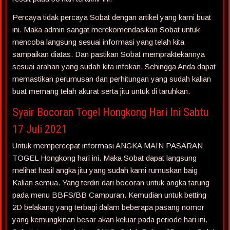
Percaya tidak percaya Sobat dengan artikel yang kami buat
ini. Maka admin sangat merekomendasikan Sobat untuk
mencoba langsung sesuai informasi yang telah kita
sampaikan diatas. Dan pastikan Sobat mempraktekannya
sesuai arahan yang sudah kita infokan. Sehingga Anda dapat
memastikan perumusan dan perhitungan yang sudah kalian
buat memang telah akurat serta jitu untuk di taruhkan.
Syair Bocoran Togel Hongkong Hari Ini Sabtu
17 Juli 2021
Untuk mempercepat informasi ANGKA MAIN PASARAN
TOGEL Hongkong hari ini. Maka Sobat dapat langsung
melihat hasil angka jitu yang sudah kami rumuskan baig
Kalian semua. Yang terdiri dari bocoran untuk angka tarung
pada menu BBFS/BB Campuran. Kemudian untuk betting
2D belakang yang terbagi dalam beberapa pasang nomor
yang kemungkinan besar akan keluar pada periode hari ini.