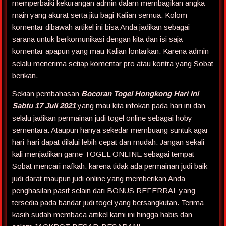
memperbaiki kekurangan admin dalam membagikan angka
main yang akurat serta jitu bagi Kalian semua. Kolom
komentar dibawah artikel ini bisa Anda jadikan sebagai
sarana untuk berkomunikasi dengan kita dan isi saja
komentar apapun yang mau Kalian lontarkan. Karena admin
selalu menerima setiap komentar pro atau kontra yang Sobat
berikan.
Sekian pembahasan
Bocoran Togel Hongkong Hari Ini
Sabtu 17 Juli 2021
yang mau kita infokan pada hari ini dan
selalu jadikan permainan judi togel online sebagai hoby
sementara. Ataupun hanya sekedar membuang suntuk agar
hari-hari dapat dilalui lebih cepat dan mudah. Jangan sekali-
kali menjadikan game TOGEL ONLINE sebagai tempat
Sobat mencari nafkah, karena tidak ada permainan judi baik
judi darat maupun judi online yang memberikan Anda
penghasilan pasif selain dari BONUS REFERRAL yang
tersedia pada bandar judi togel yang bersangkutan. Terima
kasih sudah membaca artikel kami ini hingga habis dan