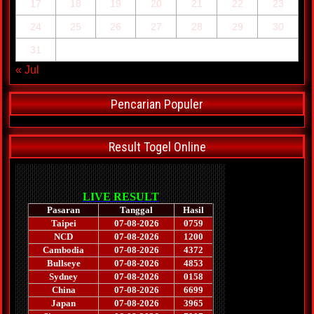
17
18
19
20
21
22
23
24
25
26
27
28
29
30
31
« Jul
Pencarian Populer
Result Togel Online