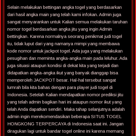
Selain melakukan bettingan angka togel yang berdasarkan
dari hasil angka main yang telah kami infokan. Admin juga
sangat menyarankan untuk Kalian semua melakukan taruhan
nomor togel berdasarkan angka jitu yang ingin Admin
bettingkan. Karena normalnya seorang penikmat judi togel
itu, tidak luput dari yang namanya mimpi yang membawa
kode nomor untuk jackpot togel. Ada juga yang melakukan
pesugihan dan meminta angka-angka main pada leluhur. Ada
juga situasi ataupun kondisi di dekat kita yang terjadi dan
didapatkan angka-angka ikut yang banyak dianggap bisa
memperoleh JACKPOT besar. Hal-hal tersebut sangat
lumrah bila kita bahas dengan para player judi togel di
Indonesia. Setelah Kalian mendapatkan nomor prediksi jitu
yang telah admin bagikan hari ini ataupun nomor ikut yang
telah Anda dapatkan sendiri. Maka tahap selanjutnya adalah
admin ingin merekomendasikan beberapa SITUS TOGEL
HONGKONG TERPERCAYA di Indonesia saat ini. Jangan
diragukan lagi untuk bandar togel online ini karena memang