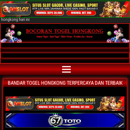
Bocoran Togel Hongkong AKURAT
Bocoran angka jitu togel hongkong paling akurat | prediksi situs agen
bandar togel hongkong terpercaya | nomor main hongkong | data keluaran
hongkong hari ini
BANDAR TOGEL HONGKONG TERPERCAYA DAN TERBAIK