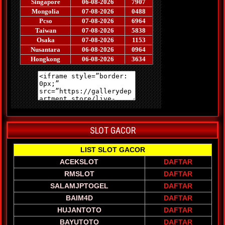
SLOT GACOR
LIST SLOT GACOR
ACEKSLOT
DAFTAR
RMSLOT
DAFTAR
SALAMJPTOGEL
DAFTAR
BAIM4D
DAFTAR
HUJANTOTO
DAFTAR
BAYUTOTO
DAFTAR