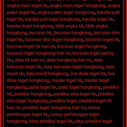
angka main togel hk
,
angka main togel hongkong
,
angka
paten togel hk
,
angka paten togel hongkong
,
bandar judi
togel hk
,
bandar judi togel hongkong
,
bandar togel hk
,
bandar togel hongkong
,
bbfs angka hk
,
bbfs angka
hongkong
,
bocoran hk
,
bocoran hongkong
,
bocoran shio
togel hk
,
bocoran shio togel hongkong
,
bocoran togel hk
,
bocoran togel hk hari ini
,
bocoran togel hongkong
,
bocoran togel hongkong hari ini
,
bocoran togel paling
jitu
,
data hk hari ini
,
data hongkong hari ini
,
data
keluaran togel hk
,
data keluaran togel hongkong
,
data
result hk
,
data result hongkong
,
live draw togel hk
,
live
draw togel hongkong
,
master togel hk
,
master togel
hongkong
,
paito togel hk
,
paito togel hongkong
,
prediksi
hk
,
prediksi hongkong
,
prediksi shio togel hk
,
prediksi
shio togel hongkong
,
prediksi togel
,
prediksi togel hk
hari ini
,
prediksi togel hongkong hari ini
,
rumus
perhitungan togel hk
,
rumus perhitungan togel
hongkong
,
situs prediksi togel hk
,
situs prediksi togel