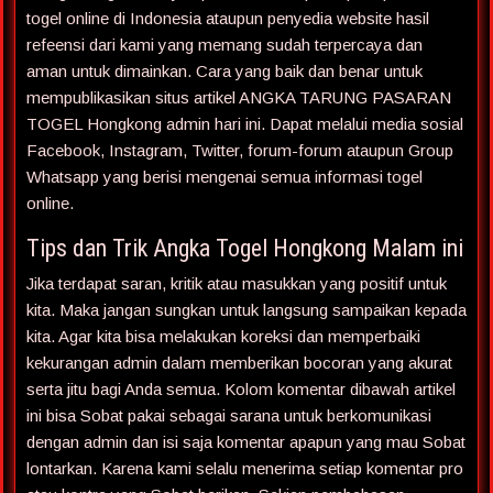
togel online di Indonesia ataupun penyedia website hasil
refeensi dari kami yang memang sudah terpercaya dan
aman untuk dimainkan. Cara yang baik dan benar untuk
mempublikasikan situs artikel ANGKA TARUNG PASARAN
TOGEL Hongkong admin hari ini. Dapat melalui media sosial
Facebook, Instagram, Twitter, forum-forum ataupun Group
Whatsapp yang berisi mengenai semua informasi togel
online.
Tips dan Trik Angka Togel Hongkong Malam ini
Jika terdapat saran, kritik atau masukkan yang positif untuk
kita. Maka jangan sungkan untuk langsung sampaikan kepada
kita. Agar kita bisa melakukan koreksi dan memperbaiki
kekurangan admin dalam memberikan bocoran yang akurat
serta jitu bagi Anda semua. Kolom komentar dibawah artikel
ini bisa Sobat pakai sebagai sarana untuk berkomunikasi
dengan admin dan isi saja komentar apapun yang mau Sobat
lontarkan. Karena kami selalu menerima setiap komentar pro