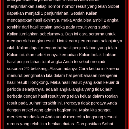
menjumlahkan setiap nomor-nomor result yang telah Sobat
dapatkan menjadi 1 penjumlahan. Setelah Kalian
mendapatkan hasil akhirnya, maka Anda bisa ambil 2 angka
terakhir dari hasil totalan angka pada result yang sudah
Kalian jumlahkan sebelumnya. Dan ini cara pertama untuk
memperoleh angka result. Untuk cara perumusan selanjutnya
ialah Kalian dapat mengambil hasil penjumlahan yang telah
Kalian totalkan sebelumnya kemudian Kalian bolak-balikan
hasil penjumlahan total angka Anda tersebut menjadi
susunan 2D belakang. Alasan adanya Cara kedua ini karena
menurut penglihatan kita dalam hal pembahasan mengenai
hasil result Hongkong. Maka hasil result yang akan keluar di
periode selanjutnya, adalah angka-angka yang tidak jauh
berbeda dengan hasil result yang telah keluar dalam totalan
result pada 30 hari terakhir ini. Percaya tidak percaya Anda
dengan artikel yang admin bagikan ini. Maka kita sangat
merekomendasikan Anda untuk mencoba langsung sesuai
rumus yang telah kita berikan diatas. Dan pastikan Sobat