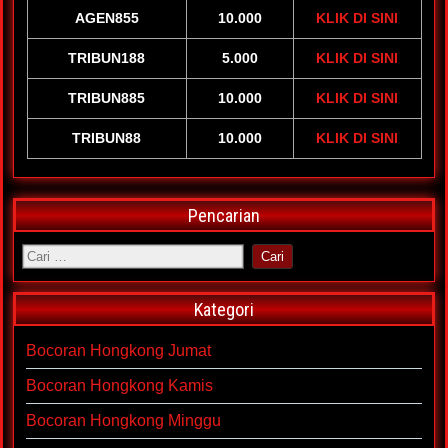
AGEN855
10.000
KLIK DI SINI
TRIBUN188
5.000
KLIK DI SINI
TRIBUN885
10.000
KLIK DI SINI
TRIBUN88
10.000
KLIK DI SINI
Pencarian
Kategori
Bocoran Hongkong Jumat
Bocoran Hongkong Kamis
Bocoran Hongkong Minggu