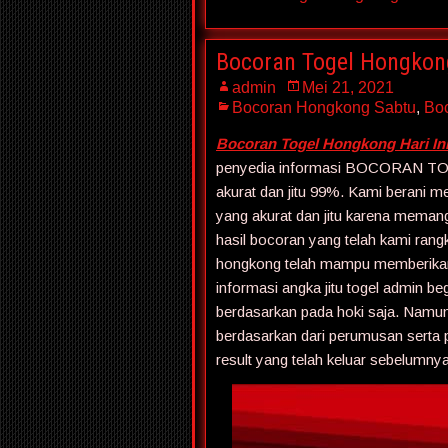
Bocoran Togel Hongkong
admin
Mei 21, 2021
Bocoran Hongkong Sabtu
,
Bo
Bocoran Togel Hongkong Hari Ini
penyedia informasi BOCORAN T
akurat dan jitu 99%. Kami berani m
yang akurat dan jitu karena memang
hasil bocoran yang telah kami rang
hongkong telah mampu memberika
informasi angka jitu togel admin beg
berdasarkan pada hoki saja. Namun
berdasarkan dari perumusan serta 
result yang telah keluar sebelumnya