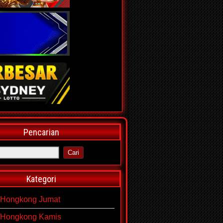
Pencarian
Kategori
 Hongkong Jumat
 Hongkong Kamis