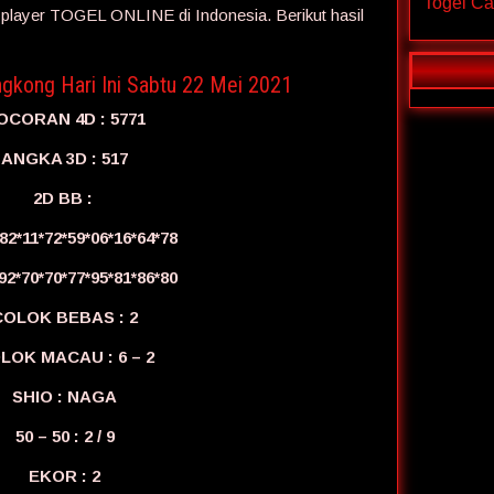
Togel C
a player TOGEL ONLINE di Indonesia. Berikut hasil
gkong Hari Ini Sabtu 22 Mei 2021
OCORAN 4D : 5771
ANGKA 3D : 517
2D BB :
82*11*72*59*06*16*64*78
92*70*70*77*95*81*86*80
COLOK BEBAS : 2
LOK MACAU : 6 – 2
SHIO : NAGA
50 – 50 : 2 / 9
EKOR : 2