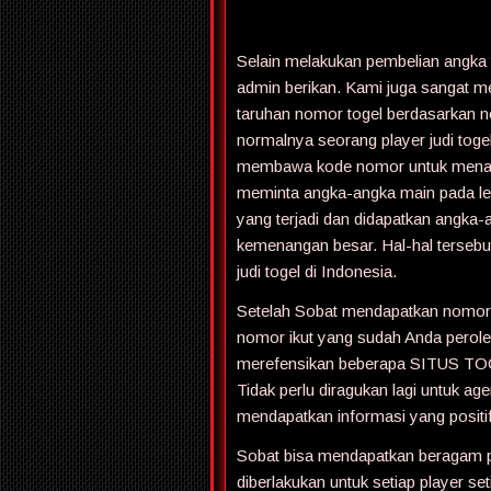
Selain melakukan pembelian angka t
admin berikan. Kami juga sangat 
taruhan nomor togel berdasarkan n
normalnya seorang player judi togel
membawa kode nomor untuk menang
meminta angka-angka main pada lelu
yang terjadi dan didapatkan angka
kemenangan besar. Hal-hal tersebut
judi togel di Indonesia.
Setelah Sobat mendapatkan nomor bo
nomor ikut yang sudah Anda peroleh
merefensikan beberapa SITUS T
Tidak perlu diragukan lagi untuk a
mendapatkan informasi yang positif
Sobat bisa mendapatkan beragam p
diberlakukan untuk setiap player se