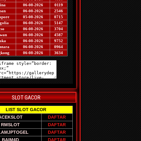
SLOT GACOR
LIST SLOT GACOR
ACEKSLOT
DAFTAR
RMSLOT
DAFTAR
LAMJPTOGEL
DAFTAR
BAIM4D
DAFTAR