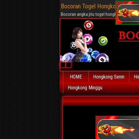
Bocoran Togel Hongkong AKUR
Bocoran angka jitu togel hongkong paling a
HOME
Hongkong Senin
Ho
Hongkong Minggu