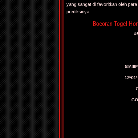
yang sangat di favoritkan oleh par
prediksinya :
Bocoran Togel Hon
B
55*46*
12*01*
CO