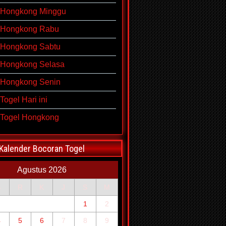
 Hongkong Minggu
 Hongkong Rabu
 Hongkong Sabtu
 Hongkong Selasa
 Hongkong Senin
Togel Hari ini
 Togel Hongkong
Kalender Bocoran Togel
Agustus 2026
S
R
K
J
S
M
1
2
4
5
6
7
8
9