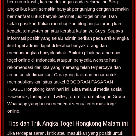
berterima kasih, karena dukungan anda selama ini. Blog
angka ikut kami semakin banyak pengunjung dengan semakin
bermanfaat untuk banyak peminat judi togel online. Dan
selalu pastikan Kalian membagikan blog angka tarung kami
kepada teman-teman atau kerabat kalian ya Guys. Supaya
informasi positif yang selalu admin berikan pada artikel angka
ikut togel admin dapat di ketahui banyak orang dan
menguntungkan banyak pihak. Baik itu pihak para pemain
togel online di Indonesia ataupun penyedia website hasil
rekomendasi dari kita yang memang telah terpercaya dan
aman untuk dimainkan. Cara yang baik dan benar untuk
mempublikasikan situs artikel BOCORAN PASARAN
TOGEL Hongkong kami hari ini. Bisa melalui media sosial
Facebook, Instagram, Twitter, forum-forum ataupun Group
Whatsapp yang berisi mengenai semua informasi togel
online.
Tips dan Trik Angka Togel Hongkong Malam ini
Jika terdapat saran, kritik atau masukkan yang positif untuk