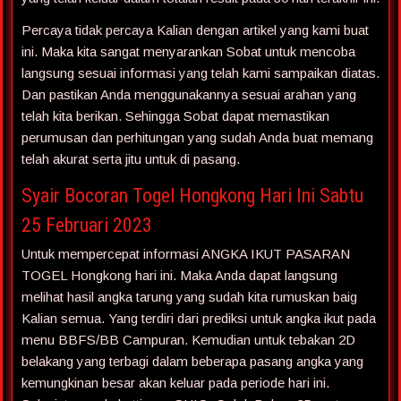
Percaya tidak percaya Kalian dengan artikel yang kami buat
ini. Maka kita sangat menyarankan Sobat untuk mencoba
langsung sesuai informasi yang telah kami sampaikan diatas.
Dan pastikan Anda menggunakannya sesuai arahan yang
telah kita berikan. Sehingga Sobat dapat memastikan
perumusan dan perhitungan yang sudah Anda buat memang
telah akurat serta jitu untuk di pasang.
Syair Bocoran Togel Hongkong Hari Ini Sabtu
25 Februari 2023
Untuk mempercepat informasi ANGKA IKUT PASARAN
TOGEL Hongkong hari ini. Maka Anda dapat langsung
melihat hasil angka tarung yang sudah kita rumuskan baig
Kalian semua. Yang terdiri dari prediksi untuk angka ikut pada
menu BBFS/BB Campuran. Kemudian untuk tebakan 2D
belakang yang terbagi dalam beberapa pasang angka yang
kemungkinan besar akan keluar pada periode hari ini.