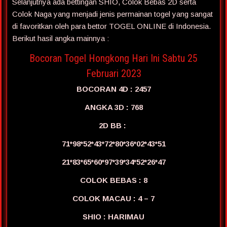
Selanjutnya ada bettingan SHIO, Colok Bebas 2D serta
Colok Naga yang menjadi jenis permainan togel yang sangat
di favoritkan oleh para bettor TOGEL ONLINE di Indonesia.
Berikut hasil angka mainnya :
Bocoran Togel Hongkong Hari Ini Sabtu 25
Februari 2023
BOCORAN 4D : 2457
ANGKA 3D : 768
2D BB :
71*98*52*43*72*80*36*02*43*51
21*83*65*60*97*39*34*52*26*47
COLOK BEBAS : 8
COLOK MACAU : 4 – 7
SHIO : HARIMAU