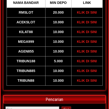
NAMA BANDAR
MIN DEPO
LINK
RMSLOT
20.000
KLIK DI SINI
ACEKSLOT
10.000
KLIK DI SINI
KILAT88
10.000
KLIK DI SINI
MEGA999
10.000
KLIK DI SINI
AGEN855
10.000
KLIK DI SINI
TRIBUN188
5.000
KLIK DI SINI
TRIBUN885
10.000
KLIK DI SINI
TRIBUN88
10.000
KLIK DI SINI
Pencarian