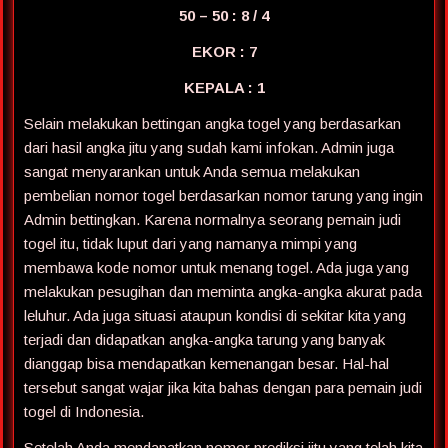
50 – 50 : 8 / 4
EKOR : 7
KEPALA : 1
Selain melakukan bettingan angka togel yang berdasarkan
dari hasil angka jitu yang sudah kami infokan. Admin juga
sangat menyarankan untuk Anda semua melakukan
pembelian nomor togel berdasarkan nomor tarung yang ingin
Admin bettingkan. Karena normalnya seorang pemain judi
togel itu, tidak luput dari yang namanya mimpi yang
membawa kode nomor untuk menang togel. Ada juga yang
melakukan pesugihan dan meminta angka-angka akurat pada
leluhur. Ada juga situasi ataupun kondisi di sekitar kita yang
terjadi dan didapatkan angka-angka tarung yang banyak
dianggap bisa mendapatkan kemenangan besar. Hal-hal
tersebut sangat wajar jika kita bahas dengan para pemain judi
togel di Indonesia.
Setelah Anda mendapatkan nomor prediksi jitu yang telah kita