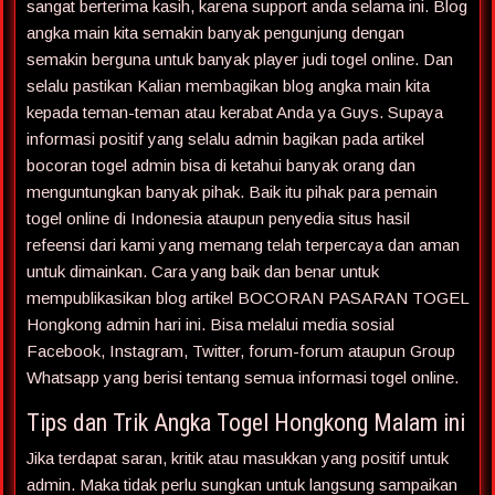
sangat berterima kasih, karena support anda selama ini. Blog
angka main kita semakin banyak pengunjung dengan
semakin berguna untuk banyak player judi togel online. Dan
selalu pastikan Kalian membagikan blog angka main kita
kepada teman-teman atau kerabat Anda ya Guys. Supaya
informasi positif yang selalu admin bagikan pada artikel
bocoran togel admin bisa di ketahui banyak orang dan
menguntungkan banyak pihak. Baik itu pihak para pemain
togel online di Indonesia ataupun penyedia situs hasil
refeensi dari kami yang memang telah terpercaya dan aman
untuk dimainkan. Cara yang baik dan benar untuk
mempublikasikan blog artikel BOCORAN PASARAN TOGEL
Hongkong admin hari ini. Bisa melalui media sosial
Facebook, Instagram, Twitter, forum-forum ataupun Group
Whatsapp yang berisi tentang semua informasi togel online.
Tips dan Trik Angka Togel Hongkong Malam ini
Jika terdapat saran, kritik atau masukkan yang positif untuk
admin. Maka tidak perlu sungkan untuk langsung sampaikan