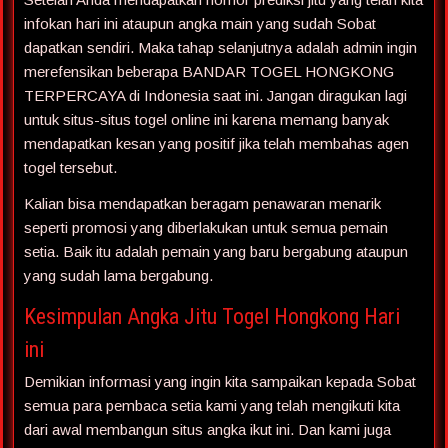
infokan hari ini ataupun angka main yang sudah Sobat
dapatkan sendiri. Maka tahap selanjutnya adalah admin ingin
merefensikan beberapa BANDAR TOGEL HONGKONG
TERPERCAYA di Indonesia saat ini. Jangan diragukan lagi
untuk situs-situs togel online ini karena memang banyak
mendapatkan kesan yang positif jika telah membahas agen
togel tersebut.
Kalian bisa mendapatkan beragam penawaran menarik
seperti promosi yang diberlakukan untuk semua pemain
setia. Baik itu adalah pemain yang baru bergabung ataupun
yang sudah lama bergabung.
Kesimpulan Angka Jitu Togel Hongkong Hari
ini
Demikian informasi yang ingin kita sampaikan kepada Sobat
semua para pembaca setia kami yang telah mengikuti kita
dari awal membangun situs angka ikut ini. Dan kami juga