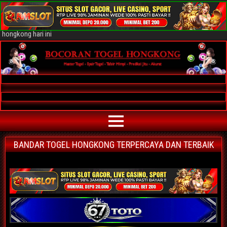
Bocoran Togel Hongkong AKURAT
Bocoran angka jitu togel hongkong paling akurat | prediksi situs agen
bandar togel hongkong terpercaya | nomor main hongkong | data keluaran
hongkong hari ini
BANDAR TOGEL HONGKONG TERPERCAYA DAN TERBAIK