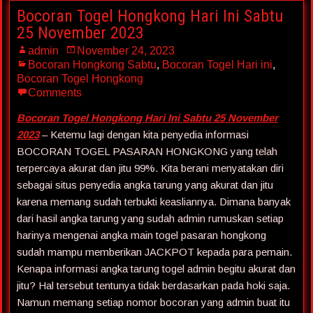
Bocoran Togel Hongkong Hari Ini Sabtu
25 November 2023
admin
November 24, 2023
Bocoran Hongkong Sabtu
,
Bocoran Togel Hari ini
,
Bocoran Togel Hongkong
Comments
Bocoran Togel Hongkong Hari Ini Sabtu 25 November
2023
– Ketemu lagi dengan kita penyedia informasi
BOCORAN TOGEL PASARAN HONGKONG yang telah
terpercaya akurat dan jitu 99%. Kita berani menyatakan diri
sebagai situs penyedia angka tarung yang akurat dan jitu
karena memang sudah terbukti keasliannya. Dimana banyak
dari hasil angka tarung yang sudah admin rumuskan setiap
harinya mengenai angka main togel pasaran hongkong
sudah mampu memberikan JACKPOT kepada para pemain.
Kenapa informasi angka tarung togel admin begitu akurat dan
jitu? Hal tersebut tentunya tidak berdasarkan pada hoki saja.
Namun memang setiap nomor bocoran yang admin buat itu