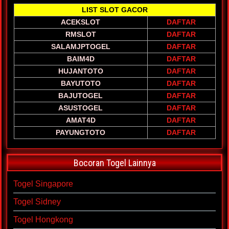
LIST SLOT GACOR
ACEKSLOT
DAFTAR
RMSLOT
DAFTAR
SALAMJPTOGEL
DAFTAR
BAIM4D
DAFTAR
HUJANTOTO
DAFTAR
BAYUTOTO
DAFTAR
BAJUTOGEL
DAFTAR
ASUSTOGEL
DAFTAR
AMAT4D
DAFTAR
PAYUNGTOTO
DAFTAR
Bocoran Togel Lainnya
Togel Singapore
Togel Sidney
Togel Hongkong