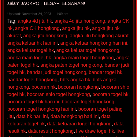
salam JACKPOT BESAR-BESARAN!
Updated: November 24, 2023 — 1:09 pm
Tag:
angka 4d jitu hk
,
angka 4d jitu hongkong
,
angka CK
hk
,
angka CK hongkong
,
angka jitu hk
,
angka jitu hk
akurat
,
angka jitu hongkong
,
angka jitu hongkong akurat
,
angka keluar hk hari ini
,
angka keluar hongkong hari ini
,
angka keluar togel hk
,
angka keluar togel hongkong
,
angka main togel hk
,
angka main togel hongkong
,
angka
paten togel hk
,
angka paten togel hongkong
,
bandar judi
togel hk
,
bandar judi togel hongkong
,
bandar togel hk
,
bandar togel hongkong
,
bbfs angka hk
,
bbfs angka
hongkong
,
bocoran hk
,
bocoran hongkong
,
bocoran shio
togel hk
,
bocoran shio togel hongkong
,
bocoran togel hk
,
bocoran togel hk hari ini
,
bocoran togel hongkong
,
bocoran togel hongkong hari ini
,
bocoran togel paling
jitu
,
data hk hari ini
,
data hongkong hari ini
,
data
keluaran togel hk
,
data keluaran togel hongkong
,
data
result hk
,
data result hongkong
,
live draw togel hk
,
live