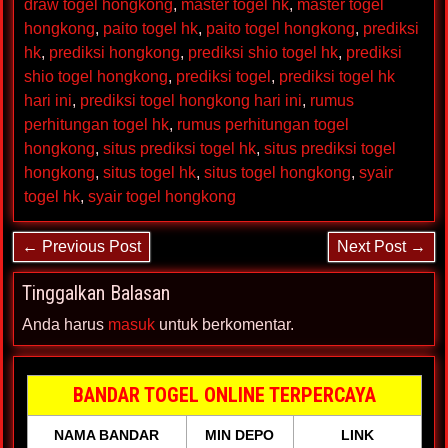
draw togel hongkong
,
master togel hk
,
master togel
hongkong
,
paito togel hk
,
paito togel hongkong
,
prediksi
hk
,
prediksi hongkong
,
prediksi shio togel hk
,
prediksi
shio togel hongkong
,
prediksi togel
,
prediksi togel hk
hari ini
,
prediksi togel hongkong hari ini
,
rumus
perhitungan togel hk
,
rumus perhitungan togel
hongkong
,
situs prediksi togel hk
,
situs prediksi togel
hongkong
,
situs togel hk
,
situs togel hongkong
,
syair
togel hk
,
syair togel hongkong
← Previous Post
Next Post →
Tinggalkan Balasan
Anda harus
masuk
untuk berkomentar.
BANDAR TOGEL ONLINE TERPERCAYA
NAMA BANDAR
MIN DEPO
LINK