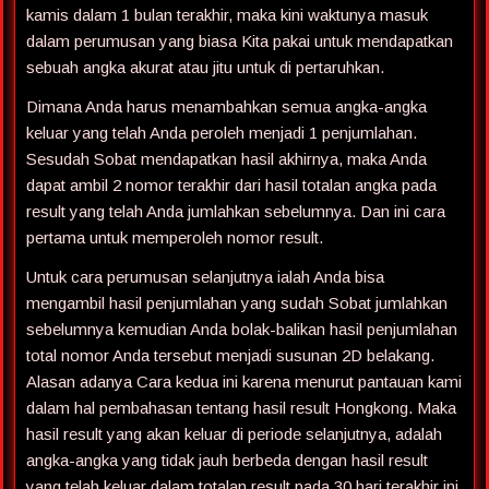
kamis dalam 1 bulan terakhir, maka kini waktunya masuk
dalam perumusan yang biasa Kita pakai untuk mendapatkan
sebuah angka akurat atau jitu untuk di pertaruhkan.
Dimana Anda harus menambahkan semua angka-angka
keluar yang telah Anda peroleh menjadi 1 penjumlahan.
Sesudah Sobat mendapatkan hasil akhirnya, maka Anda
dapat ambil 2 nomor terakhir dari hasil totalan angka pada
result yang telah Anda jumlahkan sebelumnya. Dan ini cara
pertama untuk memperoleh nomor result.
Untuk cara perumusan selanjutnya ialah Anda bisa
mengambil hasil penjumlahan yang sudah Sobat jumlahkan
sebelumnya kemudian Anda bolak-balikan hasil penjumlahan
total nomor Anda tersebut menjadi susunan 2D belakang.
Alasan adanya Cara kedua ini karena menurut pantauan kami
dalam hal pembahasan tentang hasil result Hongkong. Maka
hasil result yang akan keluar di periode selanjutnya, adalah
angka-angka yang tidak jauh berbeda dengan hasil result
yang telah keluar dalam totalan result pada 30 hari terakhir ini.