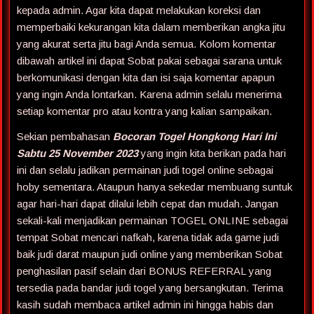
kepada admin. Agar kita dapat melakukan koreksi dan
memperbaiki kekurangan kita dalam memberikan angka jitu
yang akurat serta jitu bagi Anda semua. Kolom komentar
dibawah artikel ini dapat Sobat pakai sebagai sarana untuk
berkomunikasi dengan kita dan isi saja komentar apapun
yang ingin Anda lontarkan. Karena admin selalu menerima
setiap komentar pro atau kontra yang kalian sampaikan.
Sekian pembahasan
Bocoran Togel Hongkong Hari Ini
Sabtu 25 November 2023
yang ingin kita berikan pada hari
ini dan selalu jadikan permainan judi togel online sebagai
hoby sementara. Ataupun hanya sekedar membuang suntuk
agar hari-hari dapat dilalui lebih cepat dan mudah. Jangan
sekali-kali menjadikan permainan TOGEL ONLINE sebagai
tempat Sobat mencari nafkah, karena tidak ada game judi
baik judi darat maupun judi online yang memberikan Sobat
penghasilan pasif selain dari BONUS REFERRAL yang
tersedia pada bandar judi togel yang bersangkutan. Terima
kasih sudah membaca artikel admin ini hingga habis dan