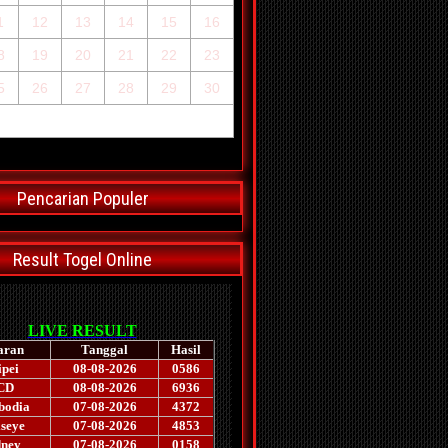
1
12
13
14
15
16
8
19
20
21
22
23
5
26
27
28
29
30
Pencarian Populer
Result Togel Online