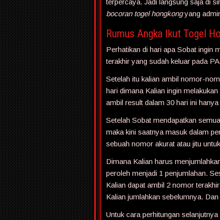
terpercaya. Jadi langsung saja di s
bocoran togel hongkong
yang admin
Rumus Angka Ikut Togel Hon
Perhatikan di hari apa Sobat ingin m
terakhir yang sudah keluar pa
Setelah itu kalian ambil nomor-nom
hari dimana Kalian ingin melakuka
ambil result dalam 30 hari ini hanya
Setelah Sobat mendapatkan semua a
maka kini saatnya masuk dalam pe
sebuah nomor akurat atau jitu untuk
Dimana Kalian harus menjumlahka
peroleh menjadi 1 penjumlahan. Se
Kalian dapat ambil 2 nomor terakhir
Kalian jumlahkan sebelumnya. Dan i
Untuk cara perhitungan selanjutnya