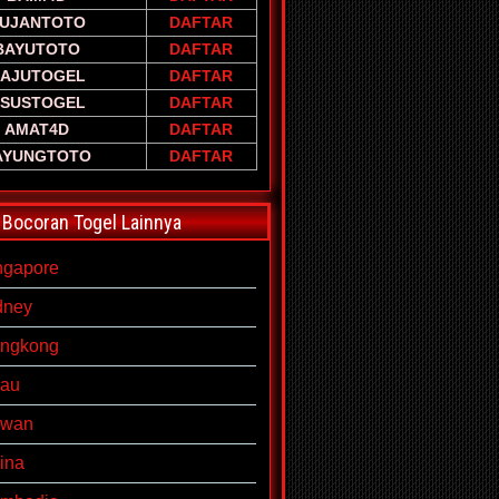
UJANTOTO
DAFTAR
BAYUTOTO
DAFTAR
AJUTOGEL
DAFTAR
SUSTOGEL
DAFTAR
AMAT4D
DAFTAR
AYUNGTOTO
DAFTAR
Bocoran Togel Lainnya
ngapore
dney
ongkong
cau
iwan
ina