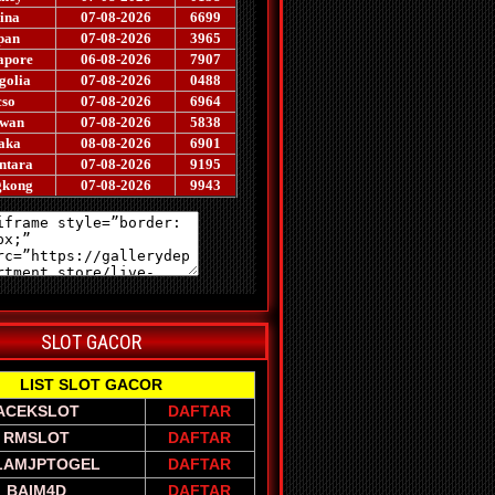
SLOT GACOR
LIST SLOT GACOR
ACEKSLOT
DAFTAR
RMSLOT
DAFTAR
LAMJPTOGEL
DAFTAR
BAIM4D
DAFTAR