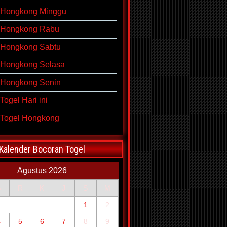
 Hongkong Minggu
 Hongkong Rabu
 Hongkong Sabtu
 Hongkong Selasa
 Hongkong Senin
Togel Hari ini
 Togel Hongkong
Kalender Bocoran Togel
Agustus 2026
S
R
K
J
S
M
1
2
4
5
6
7
8
9