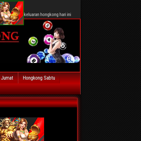
gkong | data keluaran hongkong hari ini
 Jumat
Hongkong Sabtu