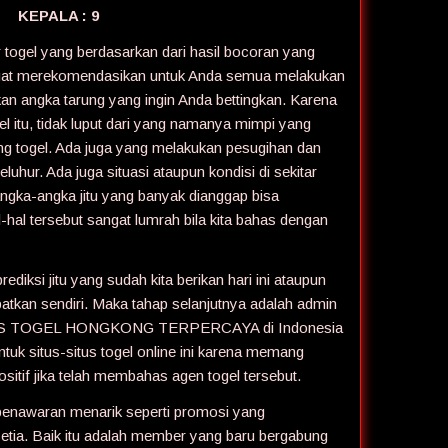
KEPALA : 9
togel yang berdasarkan dari hasil bocoran yang
angat merekomendasikan untuk Anda semua melakukan
n angka tarung yang ingin Anda bettingkan. Karena
l itu, tidak luput dari yang namanya mimpi yang
 togel. Ada juga yang melakukan pesugihan dan
uhur. Ada juga situasi ataupun kondisi di sekitar
angka-angka jitu yang banyak dianggap bisa
l tersebut sangat lumrah bila kita bahas dengan
diksi jitu yang sudah kita berikan hari ini ataupun
tkan sendiri. Maka tahap selanjutnya adalah admin
ITUS TOGEL HONGKONG TERPERCAYA di Indonesia
 untuk situs-situs togel online ini karena memang
itif jika telah membahas agen togel tersebut.
penawaran menarik seperti promosi yang
etia. Baik itu adalah member yang baru bergabung