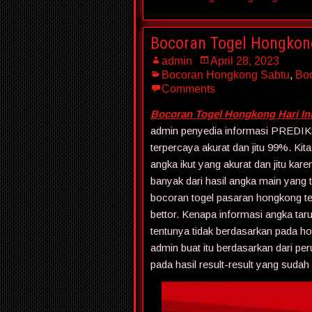
Bocoran Togel Hongkong
admin
April 28, 2023
Bocoran Hongkong Sabtu
,
Boc
Comments
Bocoran Togel Hongkong Hari Ini
admin penyedia informasi PRE
terpercaya akurat dan jitu 99%. Kit
angka ikut yang akurat dan jitu ka
banyak dari hasil angka main yang
bocoran togel pasaran hongkong t
bettor. Kenapa informasi angka taru
tentunya tidak berdasarkan pada 
admin buat itu berdasarkan dari p
pada hasil result-result yang suda