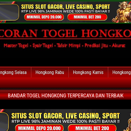
AT
kurat | prediksi situs agen bandar togel hongkong terpercaya | nomor main hon
ngkong Selasa
Hongkong Rabu
Hongkong Kamis
Hongkong
BANDAR TOGEL HONGKONG TERPERCAYA DAN TERBAIK