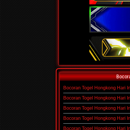
Bocora
Bocoran Togel Hongkong Hari I
Bocoran Togel Hongkong Hari I
Bocoran Togel Hongkong Hari I
Bocoran Togel Hongkong Hari In
Bocoran Togel Hongkong Hari In