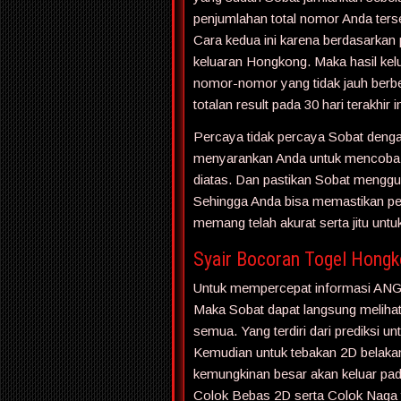
penjumlahan total nomor Anda ters
Cara kedua ini karena berdasarkan
keluaran Hongkong. Maka hasil kelu
nomor-nomor yang tidak jauh berbed
totalan result pada 30 hari terakhir in
Percaya tidak percaya Sobat dengan
menyarankan Anda untuk mencoba l
diatas. Dan pastikan Sobat mengg
Sehingga Anda bisa memastikan pe
memang telah akurat serta jitu untuk
Syair Bocoran Togel Hongk
Untuk mempercepat informasi AN
Maka Sobat dapat langsung melihat
semua. Yang terdiri dari prediks
Kemudian untuk tebakan 2D belaka
kemungkinan besar akan keluar pada
Colok Bebas 2D serta Colok Naga y