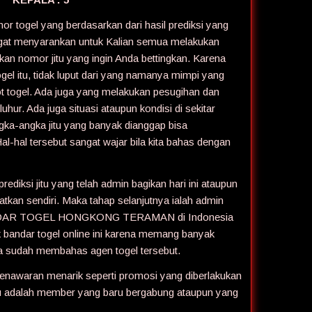
 togel yang berdasarkan dari hasil prediksi yang
ngat menyarankan untuk Kalian semua melakukan
n nomor jitu yang ingin Anda bettingkan. Karena
gel itu, tidak luput dari yang namanya mimpi yang
 togel. Ada juga yang melakukan pesugihan dan
ur. Ada juga situasi ataupun kondisi di sekitar
ngka-angka jitu yang banyak dianggap bisa
-hal tersebut sangat wajar bila kita bahas dengan
diksi jitu yang telah admin bagikan hari ini ataupun
kan sendiri. Maka tahap selanjutnya ialah admin
BANDAR TOGEL HONGKONG TERAMAN di Indonesia
uk bandar togel online ini karena memang banyak
ka sudah membahas agen togel tersebut.
nawaran menarik seperti promosi yang diberlakukan
tu adalah member yang baru bergabung ataupun yang