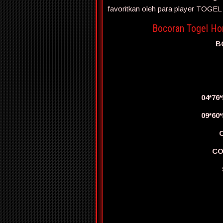
favoritkan oleh para player TOGEL 
Bocoran Togel Ho
B
04*76*
09*60*
CO