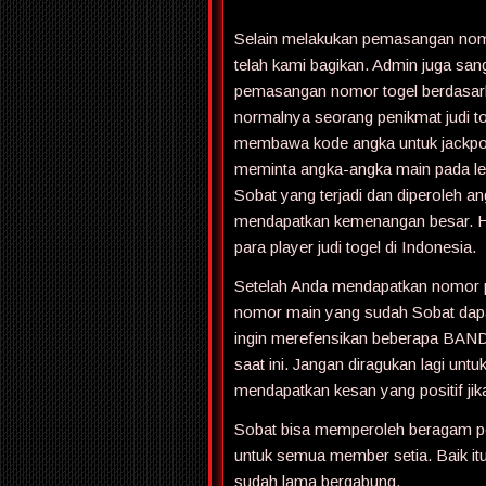
Selain melakukan pemasangan nomor
telah kami bagikan. Admin juga sa
pemasangan nomor togel berdasarka
normalnya seorang penikmat judi to
membawa kode angka untuk jackpot
meminta angka-angka main pada leluh
Sobat yang terjadi dan diperoleh a
mendapatkan kemenangan besar. Hal
para player judi togel di Indonesia.
Setelah Anda mendapatkan nomor pre
nomor main yang sudah Sobat dapat
ingin merefensikan beberapa 
saat ini. Jangan diragukan lagi unt
mendapatkan kesan yang positif ji
Sobat bisa memperoleh beragam pe
untuk semua member setia. Baik i
sudah lama bergabung.