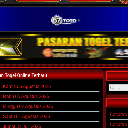
n Togel Online Terbaru
ni Kamis 06 Agustus 2026
ni Rabu 05 Agustus 2026
ni Minggu 02 Agustus 2026
Bocoran
i Sabtu 01 Agustus 2026
Bocoran
i Jumat 31 Juli 2026