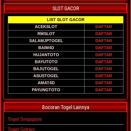
SLOT GACOR
LIST SLOT GACOR
ACEKSLOT
DAFTAR
RMSLOT
DAFTAR
SALAMJPTOGEL
DAFTAR
BAIM4D
DAFTAR
HUJANTOTO
DAFTAR
BAYUTOTO
DAFTAR
BAJUTOGEL
DAFTAR
ASUSTOGEL
DAFTAR
AMAT4D
DAFTAR
PAYUNGTOTO
DAFTAR
Bocoran Togel Lainnya
Togel Singapore
Togel Sidney