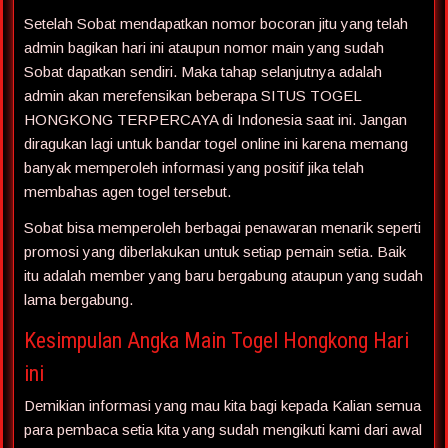
Setelah Sobat mendapatkan nomor bocoran jitu yang telah
admin bagikan hari ini ataupun nomor main yang sudah
Sobat dapatkan sendiri. Maka tahap selanjutnya adalah
admin akan merefensikan beberapa SITUS TOGEL
HONGKONG TERPERCAYA di Indonesia saat ini. Jangan
diragukan lagi untuk bandar togel online ini karena memang
banyak memperoleh informasi yang positif jika telah
membahas agen togel tersebut.
Sobat bisa memperoleh berbagai penawaran menarik seperti
promosi yang diberlakukan untuk setiap pemain setia. Baik
itu adalah member yang baru bergabung ataupun yang sudah
lama bergabung.
Kesimpulan Angka Main Togel Hongkong Hari
ini
Demikian informasi yang mau kita bagi kepada Kalian semua
para pembaca setia kita yang sudah mengikuti kami dari awal