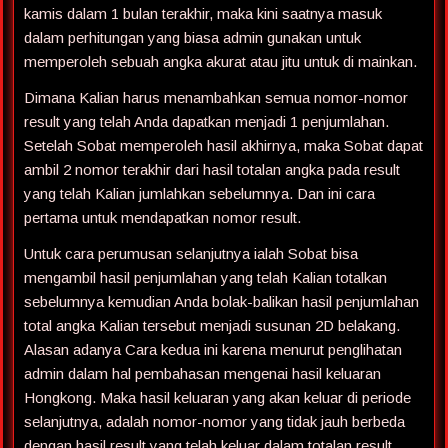
kamis dalam 1 bulan terakhir, maka kini saatnya masuk
dalam perhitungan yang biasa admin gunakan untuk
memperoleh sebuah angka akurat atau jitu untuk di mainkan.
Dimana Kalian harus menambahkan semua nomor-nomor
result yang telah Anda dapatkan menjadi 1 penjumlahan.
Setelah Sobat memperoleh hasil akhirnya, maka Sobat dapat
ambil 2 nomor terakhir dari hasil totalan angka pada result
yang telah Kalian jumlahkan sebelumnya. Dan ini cara
pertama untuk mendapatkan nomor result.
Untuk cara perumusan selanjutnya ialah Sobat bisa
mengambil hasil penjumlahan yang telah Kalian totalkan
sebelumnya kemudian Anda bolak-balikan hasil penjumlahan
total angka Kalian tersebut menjadi susunan 2D belakang.
Alasan adanya Cara kedua ini karena menurut penglihatan
admin dalam hal pembahasan mengenai hasil keluaran
Hongkong. Maka hasil keluaran yang akan keluar di periode
selanjutnya, adalah nomor-nomor yang tidak jauh berbeda
dengan hasil result yang telah keluar dalam totalan result