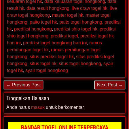
keluaran togel hk
,
data keluaran togel hongkong
,
data
result hk
,
data result hongkong
,
live draw togel hk
,
live
draw togel hongkong
,
master togel hk
,
master togel
hongkong
,
paito togel hk
,
paito togel hongkong
,
prediksi
hk
,
prediksi hongkong
,
prediksi shio togel hk
,
prediksi
shio togel hongkong
,
prediksi togel
,
prediksi togel hk
hari ini
,
prediksi togel hongkong hari ini
,
rumus
perhitungan togel hk
,
rumus perhitungan togel
hongkong
,
situs prediksi togel hk
,
situs prediksi togel
hongkong
,
situs togel hk
,
situs togel hongkong
,
syair
togel hk
,
syair togel hongkong
← Previous Post
Next Post →
Tinggalkan Balasan
Anda harus
masuk
untuk berkomentar.
BANDAR TOGEL ONLINE TERPERCAYA