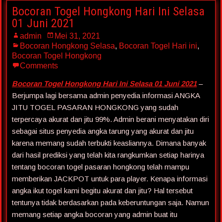
Bocoran Togel Hongkong Hari Ini Selasa
01 Juni 2021
admin
Mei 31, 2021
Bocoran Hongkong Selasa
,
Bocoran Togel Hari ini
,
Bocoran Togel Hongkong
Comments
Bocoran Togel Hongkong Hari Ini Selasa 01 Juni 2021
–
Berjumpa lagi bersama admin penyedia informasi ANGKA
JITU TOGEL PASARAN HONGKONG yang sudah
terpercaya akurat dan jitu 99%. Admin berani menyatakan diri
sebagai situs penyedia angka tarung yang akurat dan jitu
karena memang sudah terbukti keasliannya. Dimana banyak
dari hasil prediksi yang telah kita rangkumkan setiap harinya
tentang bocoran togel pasaran hongkong telah mampu
memberikan JACKPOT untuk para player. Kenapa informasi
angka ikut togel kami begitu akurat dan jitu? Hal tersebut
tentunya tidak berdasarkan pada keberuntungan saja. Namun
memang setiap angka bocoran yang admin buat itu