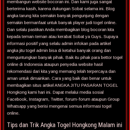
membangun website bocoran ini. Dan kami juga sangat
berterima kasih, karena dukungan Sobat selama ini. Blog
angka tarung kita semakin banyak pengunjung dengan
semakin bermanfaat untuk banyak player judi togel online.
Dan selalu pastikan Anda membagikan blog bocoran kita
kepada teman-teman atau kerabat Sobat ya Guys. Supaya
informasi positif yang selalu admin infokan pada artikel
angka jitu togel admin bisa di ketahui banyak orang dan
menguntungkan banyak pihak. Baik itu pihak para bettor togel
online di Indonesia ataupun penyedia website hasil
rekomendasi dari kita yang memang telah terpercaya dan
aman untuk dimainkan. Cara yang baik dan benar untuk
membagikan situs artikel ANGKA JITU PASARAN TOGEL
Hongkong kami hari ini. Dapat melalui media sosial
Facebook, Instagram, Twitter, forum-forum ataupun Group
Whatsapp yang berisi mengenai semua informasi togel
online.
Tips dan Trik Angka Togel Hongkong Malam ini