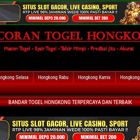
AT
kurat | prediksi situs agen bandar togel hongkong terpercaya | nomor main hon
ngkong Selasa
Hongkong Rabu
Hongkong Kamis
Hongkong
BANDAR TOGEL HONGKONG TERPERCAYA DAN TERBAIK