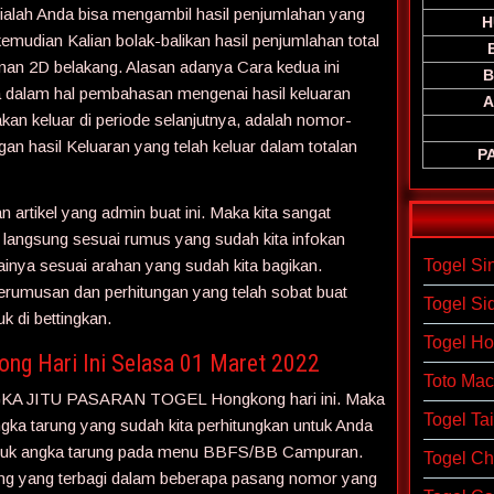
 ialah Anda bisa mengambil hasil penjumlahan yang
H
mudian Kalian bolak-balikan hasil penjumlahan total
nan 2D belakang. Alasan adanya Cara kedua ini
B
ta dalam hal pembahasan mengenai hasil keluaran
A
kan keluar di periode selanjutnya, adalah nomor-
an hasil Keluaran yang telah keluar dalam totalan
P
 artikel yang admin buat ini. Maka kita sangat
angsung sesuai rumus yang sudah kita infokan
inya sesuai arahan yang sudah kita bagikan.
Togel Si
erumusan dan perhitungan yang telah sobat buat
Togel Si
k di bettingkan.
Togel H
ong Hari Ini Selasa 01 Maret 2022
Toto Ma
GKA JITU PASARAN TOGEL Hongkong hari ini. Maka
Togel Ta
ngka tarung yang sudah kita perhitungkan untuk Anda
 untuk angka tarung pada menu BBFS/BB Campuran.
Togel Ch
ng yang terbagi dalam beberapa pasang nomor yang