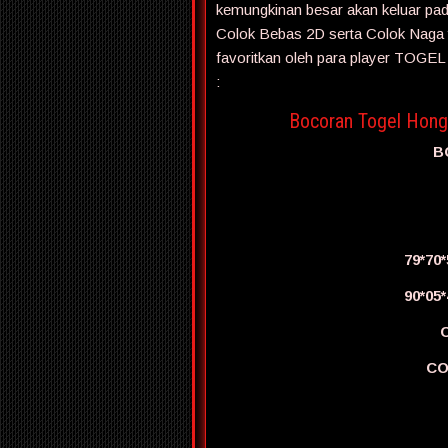
kemungkinan besar akan keluar pada
Colok Bebas 2D serta Colok Naga y
favoritkan oleh para player TOGEL
:
Bocoran Togel Hong
B
79*70*
90*05*
CO