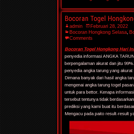
Bocoran Togel Hongkong
admin
Februari 28, 2022
Bocoran Hongkong Selasa
,
Bo
Comments
Bocoran Togel Hongkong Hari Ini
penyedia informasi ANGKA TA
berpengalaman akurat dan jitu 99%.
penyedia angka tarung yang akurat 
Dimana banyak dari hasil angka tar
mengenai angka tarung togel pas
untuk para bettor. Kenapa informasi 
tersebut tentunya tidak berdasark
prediksi yang kami buat itu berdasa
Mengacu pada paito result-result 