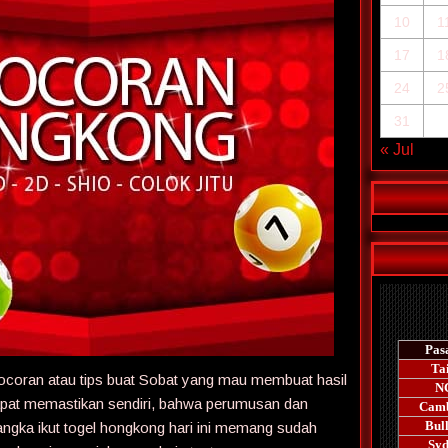
10
1
17
1
24
2
31
« Jul
 bocoran atau tips buat Sobat yang mau membuat hasil
dapat memastikan sendiri, bahwa perumusan dan
angka ikut togel hongkong hari ini memang sudah