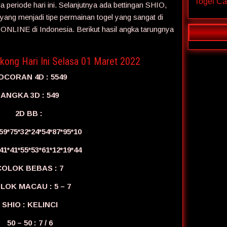
Togel C
 periode hari ini. Selanjutnya ada bettingan SHIO,
ang menjadi tipe permainan togel yang sangat di
 ONLINE di Indonesia. Berikut hasil angka tarungnya
kong Hari Ini Selasa 01 Maret 2022
OCORAN 4D : 5549
ANGKA 3D : 549
2D BB :
59*75*32*24*54*87*95*10
41*41*55*53*61*12*19*44
COLOK BEBAS : 7
LOK MACAU : 5 – 7
SHIO : KELINCI
50 – 50 : 7 / 6