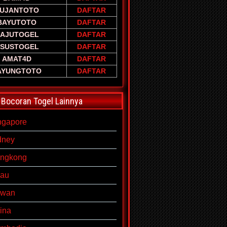
UJANTOTO
DAFTAR
BAYUTOTO
DAFTAR
AJUTOGEL
DAFTAR
SUSTOGEL
DAFTAR
AMAT4D
DAFTAR
AYUNGTOTO
DAFTAR
Bocoran Togel Lainnya
ngapore
dney
ongkong
cau
iwan
ina