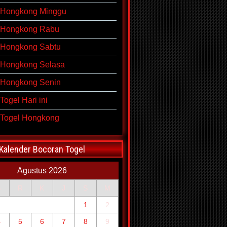
 Hongkong Minggu
 Hongkong Rabu
 Hongkong Sabtu
 Hongkong Selasa
 Hongkong Senin
Togel Hari ini
 Togel Hongkong
Kalender Bocoran Togel
Agustus 2026
S
R
K
J
S
M
1
2
4
5
6
7
8
9