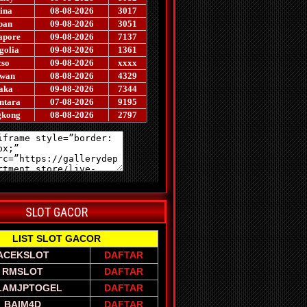
SLOT GACOR
LIST SLOT GACOR
ACEKSLOT
DAFTAR
RMSLOT
DAFTAR
LAMJPTOGEL
DAFTAR
BAIM4D
DAFTAR