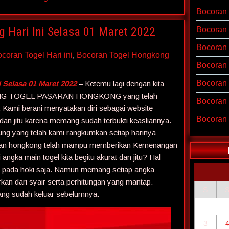
Bocoran
 Hari Ini Selasa 01 Maret 2022
Bocoran
Bocoran
coran Togel Hari ini
,
Bocoran Togel Hongkong
Bocoran
Bocoran
 Selasa 01 Maret 2022
– Ketemu lagi dengan kita
RUNG TOGEL PASARAN HONGKONG yang telah
Bocoran 
 Kami berani menyatakan diri sebagai website
Bocoran
dan jitu karena memang sudah terbukti keasliannya.
ung yang telah kami rangkumkan setiap harinya
aran hongkong telah mampu memberikan Kemenangan
angka main togel kita begitu akurat dan jitu? Hal
an pada hoki saja. Namun memang setiap angka
rkan dari syair serta perhitungan yang mantap.
S
yang sudah keluar sebelumnya.
3