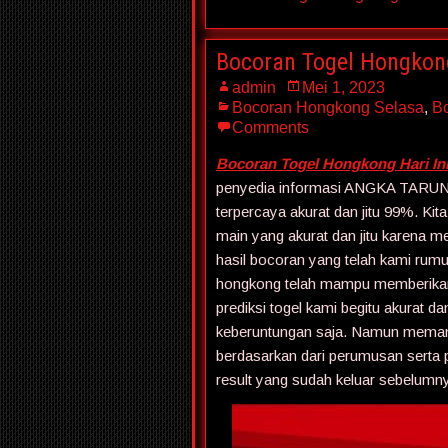
Bocoran Togel Hongkong
admin
Mei 1, 2023
Bocoran Hongkong Selasa
,
Bo
Comments
Bocoran Togel Hongkong Hari Ini
penyedia informasi ANGKA TA
terpercaya akurat dan jitu 99%. Kit
main yang akurat dan jitu karena m
hasil bocoran yang telah kami rumu
hongkong telah mampu memberikan
prediksi togel kami begitu akurat da
keberuntungan saja. Namun memang s
berdasarkan dari perumusan serta 
result yang sudah keluar sebelumn