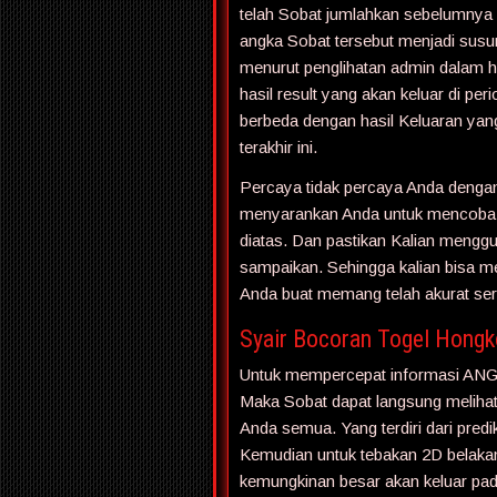
telah Sobat jumlahkan sebelumnya 
angka Sobat tersebut menjadi susun
menurut penglihatan admin dalam h
hasil result yang akan keluar di pe
berbeda dengan hasil Keluaran yang 
terakhir ini.
Percaya tidak percaya Anda dengan
menyarankan Anda untuk mencoba l
diatas. Dan pastikan Kalian mengg
sampaikan. Sehingga kalian bisa 
Anda buat memang telah akurat serta
Syair Bocoran Togel Hongk
Untuk mempercepat informasi A
Maka Sobat dapat langsung melihat 
Anda semua. Yang terdiri dari pre
Kemudian untuk tebakan 2D belaka
kemungkinan besar akan keluar pada