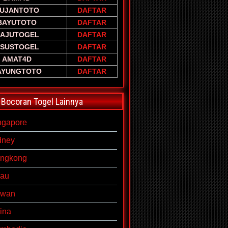
UJANTOTO
DAFTAR
BAYUTOTO
DAFTAR
AJUTOGEL
DAFTAR
SUSTOGEL
DAFTAR
AMAT4D
DAFTAR
AYUNGTOTO
DAFTAR
Bocoran Togel Lainnya
ngapore
dney
ongkong
cau
iwan
ina