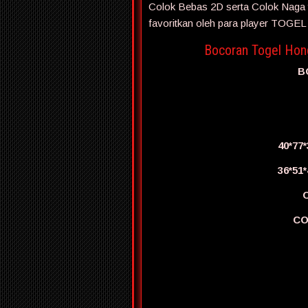
Colok Bebas 2D serta Colok Naga y
favoritkan oleh para player TOGEL
Bocoran Togel Hon
B
40*77*
36*51*
CO