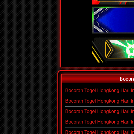
Bocora
Bocoran Togel Hongkong Hari I
Bocoran Togel Hongkong Hari I
Bocoran Togel Hongkong Hari I
Bocoran Togel Hongkong Hari In
Bocoran Togel Hongkong Hari In