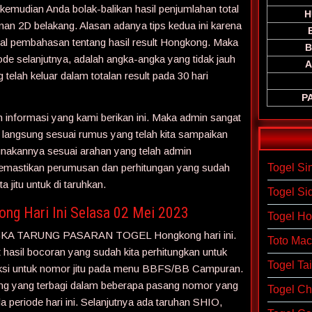
kemudian Anda bolak-balikan hasil penjumlahan total
H
an 2D belakang. Alasan adanya tips kedua ini karena
al pembahasan tentang hasil result Hongkong. Maka
B
riode selanjutnya, adalah angka-angka yang tidak jauh
A
telah keluar dalam totalan result pada 30 hari
P
 informasi yang kami berikan ini. Maka admin sangat
angsung sesuai rumus yang telah kita sampaikan
unakannya sesuai arahan yang telah admin
memastikan perumusan dan perhitungan yang sudah
Togel Si
 jitu untuk di taruhkan.
Togel Si
ong Hari Ini Selasa 02 Mei 2023
Togel H
NGKA TARUNG PASARAN TOGEL Hongkong hari ini.
Toto Ma
hasil bocoran yang sudah kita perhitungkan untuk
Togel Ta
diksi untuk nomor jitu pada menu BBFS/BB Campuran.
ng yang terbagi dalam beberapa pasang nomor yang
Togel Ch
 periode hari ini. Selanjutnya ada taruhan SHIO,