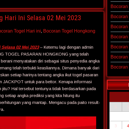
Bocoran
 Hari Ini Selasa 02 Mei 2023
Bocoran
Bocoran
coran Togel Hari ini
,
Bocoran Togel Hongkong
Bocoran
Bocoran
 Selasa 02 Mei 2023
– Ketemu lagi dengan admin
RUNG TOGEL PASARAN HONGKONG yang telah
Bocoran 
a berani menyatakan diri sebagai situs penyedia angka
Bocoran
emang telah terbukti keasliannya. Dimana banyak dari
skan setiap harinya tentang angka ikut togel pasaran
 JACKPOT untuk para bettor. Kenapa informasi
n jitu? Hal tersebut tentunya tidak berdasarkan pada
etiap angka prediksi yang kita hitung itu
perhitungan yang mantap. Mengacu pada paito result-
S
ya.
3