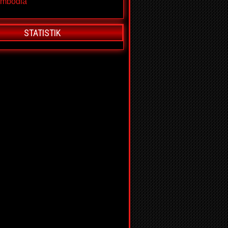
ambodia
STATISTIK