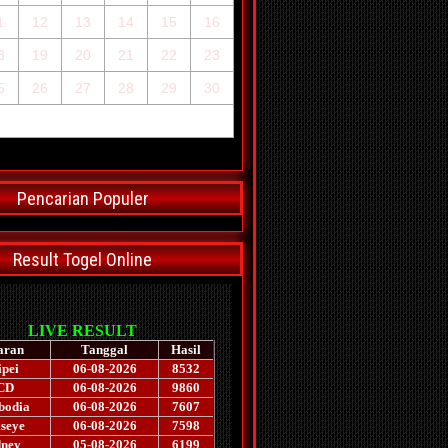
1
12
13
14
15
16
8
19
20
21
22
23
5
26
27
28
29
30
Pencarian Populer
Result Togel Online