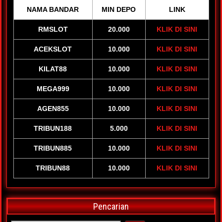
NAMA BANDAR
MIN DEPO
LINK
RMSLOT
20.000
KLIK DI SINI
ACEKSLOT
10.000
KLIK DI SINI
KILAT88
10.000
KLIK DI SINI
MEGA999
10.000
KLIK DI SINI
AGEN855
10.000
KLIK DI SINI
TRIBUN188
5.000
KLIK DI SINI
TRIBUN885
10.000
KLIK DI SINI
TRIBUN88
10.000
KLIK DI SINI
Pencarian