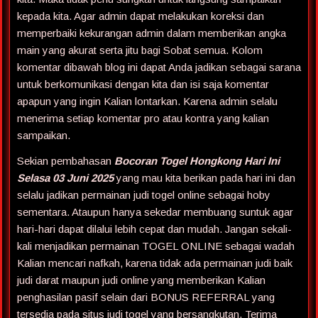
kepada kita. Agar admin dapat melakukan koreksi dan
memperbaiki kekurangan admin dalam memberikan angka
main yang akurat serta jitu bagi Sobat semua. Kolom
komentar dibawah blog ini dapat Anda jadikan sebagai sarana
untuk berkomunikasi dengan kita dan isi saja komentar
apapun yang ingin Kalian lontarkan. Karena admin selalu
menerima setiap komentar pro atau kontra yang kalian
sampaikan.
Sekian pembahasan
Bocoran Togel Hongkong Hari Ini
Selasa 03 Juni 2025
yang mau kita berikan pada hari ini dan
selalu jadikan permainan judi togel online sebagai hoby
sementara. Ataupun hanya sekedar membuang suntuk agar
hari-hari dapat dilalui lebih cepat dan mudah. Jangan sekali-
kali menjadikan permainan TOGEL ONLINE sebagai wadah
Kalian mencari nafkah, karena tidak ada permainan judi baik
judi darat maupun judi online yang memberikan Kalian
penghasilan pasif selain dari BONUS REFERRAL yang
tersedia pada situs judi togel yang bersangkutan. Terima