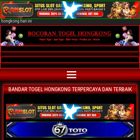
Bocoran Togel Hongkong AKURAT
Bocoran angka jitu togel hongkong paling akurat | prediksi situs agen
bandar togel hongkong terpercaya | nomor main hongkong | data keluaran
hongkong hari ini
BANDAR TOGEL HONGKONG TERPERCAYA DAN TERBAIK