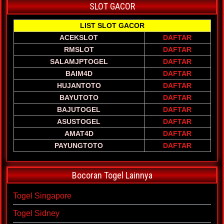
SLOT GACOR
LIST SLOT GACOR
ACEKSLOT
DAFTAR
RMSLOT
DAFTAR
SALAMJPTOGEL
DAFTAR
BAIM4D
DAFTAR
HUJANTOTO
DAFTAR
BAYUTOTO
DAFTAR
BAJUTOGEL
DAFTAR
ASUSTOGEL
DAFTAR
AMAT4D
DAFTAR
PAYUNGTOTO
DAFTAR
Bocoran Togel Lainnya
Togel Singapore
Togel Sidney