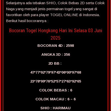
Selanjutnya ada tebakan SHIO, Colok Bebas 2D serta Colok
Naga yang menjadi jenis permainan togel yang sangat di
favoritkan oleh para player TOGEL ONLINE di Indonesia.
Berikut hasil bocorannya :
Bocoran Togel Hongkong Hari Ini Selasa 03 Juni
2025
BOCORAN 4D : 2598
ANGKA 3D : 356
2D BB :
47*77*92*79*97*43*06*00*97*68
23*78*99*76*52*57*27*63*92*65
COLOK BEBAS : 6
COLOK MACAU : 6 – 6
SHIO : HARIMAU