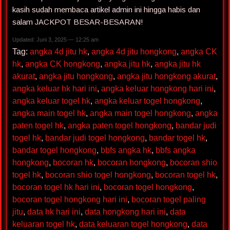
kasih sudah membaca artikel admin ini hingga habis dan
salam JACKPOT BESAR-BESARAN!
Updated: Juni 3, 2025 — 12:25 am
Tag:
angka 4d jitu hk
,
angka 4d jitu hongkong
,
angka CK
hk
,
angka CK hongkong
,
angka jitu hk
,
angka jitu hk
akurat
,
angka jitu hongkong
,
angka jitu hongkong akurat
,
angka keluar hk hari ini
,
angka keluar hongkong hari ini
,
angka keluar togel hk
,
angka keluar togel hongkong
,
angka main togel hk
,
angka main togel hongkong
,
angka
paten togel hk
,
angka paten togel hongkong
,
bandar judi
togel hk
,
bandar judi togel hongkong
,
bandar togel hk
,
bandar togel hongkong
,
bbfs angka hk
,
bbfs angka
hongkong
,
bocoran hk
,
bocoran hongkong
,
bocoran shio
togel hk
,
bocoran shio togel hongkong
,
bocoran togel hk
,
bocoran togel hk hari ini
,
bocoran togel hongkong
,
bocoran togel hongkong hari ini
,
bocoran togel paling
jitu
,
data hk hari ini
,
data hongkong hari ini
,
data
keluaran togel hk
,
data keluaran togel hongkong
,
data