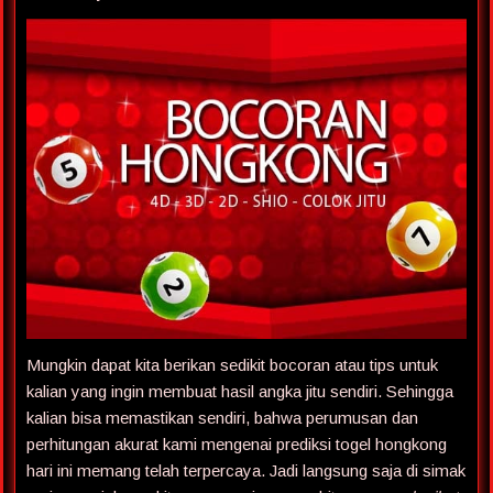
Mungkin dapat kita berikan sedikit bocoran atau tips untuk
kalian yang ingin membuat hasil angka jitu sendiri. Sehingga
kalian bisa memastikan sendiri, bahwa perumusan dan
perhitungan akurat kami mengenai prediksi togel hongkong
hari ini memang telah terpercaya. Jadi langsung saja di simak