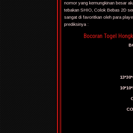
nomor yang kemungkinan besar akan 
tebakan SHIO, Colok Bebas 2D ser
sangat di favoritkan oleh para pla
prediksinya :
Bocoran Togel Hongk
B
13*30*
10*10*
CO