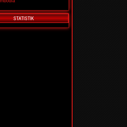
ambodia
STATISTIK