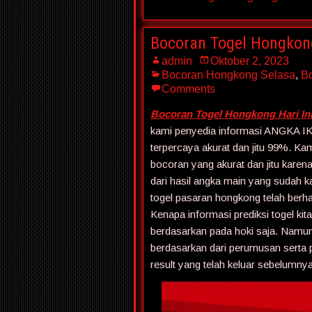
Bocoran Togel Hongkong
admin
Oktober 2, 2023
Bocoran Hongkong Selasa
,
Bo
Comments
Bocoran Togel Hongkong Hari Ini
kami penyedia informasi ANGK
terpercaya akurat dan jitu 99%. Ka
bocoran yang akurat dan jitu karen
dari hasil angka main yang sudah k
togel pasaran hongkong telah berh
Kenapa informasi prediksi togel kita
berdasarkan pada hoki saja. Namun
berdasarkan dari perumusan serta 
result yang telah keluar sebelumnya