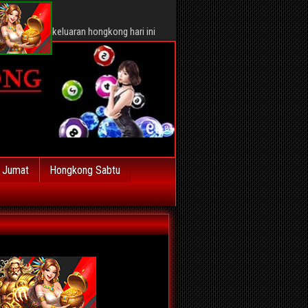
gkong | data keluaran hongkong hari ini
 Jumat
Hongkong Sabtu