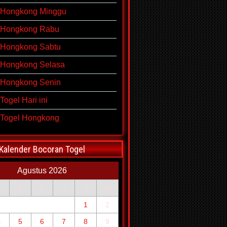
 Hongkong Minggu
 Hongkong Rabu
 Hongkong Sabtu
 Hongkong Selasa
 Hongkong Senin
Togel Hari ini
 Togel Hongkong
Kalender Bocoran Togel
Agustus 2026
S
R
K
J
S
M
1
2
4
5
6
7
8
9