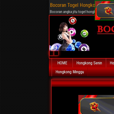
Bocoran Togel Hongkong AKUR
Bocoran angka jitu togel hongkong paling a
HOME
Hongkong Senin
Ho
Hongkong Minggu