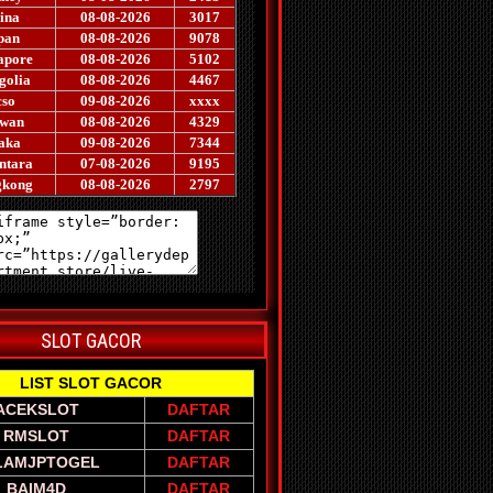
SLOT GACOR
LIST SLOT GACOR
ACEKSLOT
DAFTAR
RMSLOT
DAFTAR
LAMJPTOGEL
DAFTAR
BAIM4D
DAFTAR