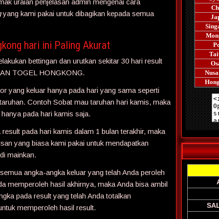
simak uraian penjelasan admin mengenai cara
g
yang kami pakai untuk dibagikan kepada semua
ong hari ini Paling Akurat
lakukan bettingan dan urutkan sekitar 30 hari result
PASARAN TOGEL HONGKONG.
or yang keluar hanya pada hari yang sama seperti
 taruhan. Contoh Sobat mau taruhan hari kamis, maka
i hanya pada hari kamis saja.
esult pada hari kamis dalam 1 bulan terakhir, maka
san yang biasa kami pakai untuk mendapatkan
 di mainkan.
emua angka-angka keluar yang telah Anda peroleh
da memperoleh hasil akhirnya, maka Anda bisa ambil
angka pada result yang telah Anda totalkan
SA
ntuk memperoleh hasil result.