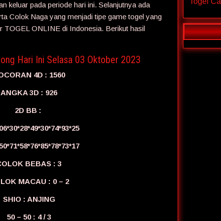
Togel C
keluar pada periode hari ini. Selanjutnya ada
ta Colok Naga yang menjadi tipe game togel yang
yer TOGEL ONLINE di Indonesia. Berikut hasil
ong Hari Ini Selasa 03 Oktober 2023
OCORAN 4D : 1560
ANGKA 3D : 926
2D BB :
06*30*28*49*30*74*93*25
50*71*58*76*85*78*73*17
COLOK BEBAS : 3
LOK MACAU : 0 – 2
SHIO : ANJING
50 – 50 : 4 / 3