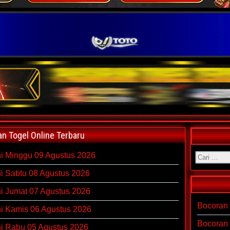
n Togel Online Terbaru
ni Minggu 09 Agustus 2026
i Sabtu 08 Agustus 2026
i Jumat 07 Agustus 2026
Bocoran
ni Kamis 06 Agustus 2026
Bocoran
ni Rabu 05 Agustus 2026