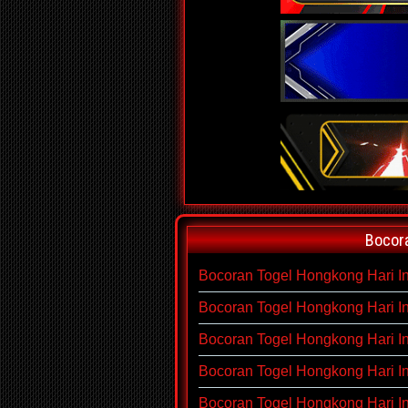
Bocora
Bocoran Togel Hongkong Hari I
Bocoran Togel Hongkong Hari In
Bocoran Togel Hongkong Hari In
Bocoran Togel Hongkong Hari I
Bocoran Togel Hongkong Hari I