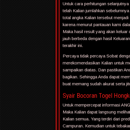
Untuk cara perhitungan selanjutny
telah Kalian jumlahkan sebelumnya 
total angka Kalian tersebut menjad
karena menurut pantauan kami dala
Maka hasil result yang akan keluar 
jauh berbeda dengan hasil Keluaran 
terakhir ini.
Percaya tidak percaya Sobat denga
merekomendasikan Kalian untuk me
sampaikan diatas. Dan pastikan A
bagikan. Sehingga Anda dapat mem
buat memang sudah akurat serta jitu
Syair Bocoran Togel Hongk
Untuk mempercepat informasi AN
Maka Kalian dapat langsung melihat
Kalian semua. Yang terdiri dari p
Campuran. Kemudian untuk tebakan