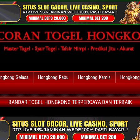
AT
kurat | prediksi situs agen bandar togel hongkong terpercaya | nomor main hon
ngkong Selasa
Hongkong Rabu
Hongkong Kamis
Hongkong
BANDAR TOGEL HONGKONG TERPERCAYA DAN TERBAIK