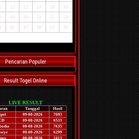
1
12
13
14
15
16
8
19
20
21
22
23
5
26
27
28
29
30
Pencarian Populer
Result Togel Online