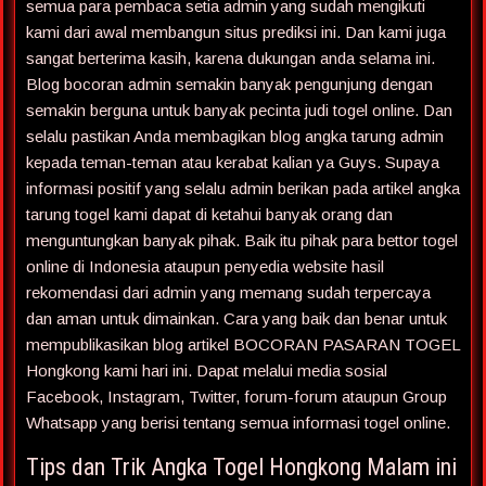
semua para pembaca setia admin yang sudah mengikuti
kami dari awal membangun situs prediksi ini. Dan kami juga
sangat berterima kasih, karena dukungan anda selama ini.
Blog bocoran admin semakin banyak pengunjung dengan
semakin berguna untuk banyak pecinta judi togel online. Dan
selalu pastikan Anda membagikan blog angka tarung admin
kepada teman-teman atau kerabat kalian ya Guys. Supaya
informasi positif yang selalu admin berikan pada artikel angka
tarung togel kami dapat di ketahui banyak orang dan
menguntungkan banyak pihak. Baik itu pihak para bettor togel
online di Indonesia ataupun penyedia website hasil
rekomendasi dari admin yang memang sudah terpercaya
dan aman untuk dimainkan. Cara yang baik dan benar untuk
mempublikasikan blog artikel BOCORAN PASARAN TOGEL
Hongkong kami hari ini. Dapat melalui media sosial
Facebook, Instagram, Twitter, forum-forum ataupun Group
Whatsapp yang berisi tentang semua informasi togel online.
Tips dan Trik Angka Togel Hongkong Malam ini