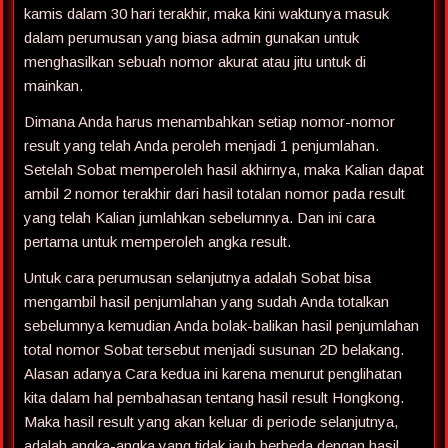
kamis dalam 30 hari terakhir, maka kini waktunya masuk
dalam perumusan yang biasa admin gunakan untuk
menghasilkan sebuah nomor akurat atau jitu untuk di
mainkan.
Dimana Anda harus menambahkan setiap nomor-nomor
result yang telah Anda peroleh menjadi 1 penjumlahan.
Setelah Sobat memperoleh hasil akhirnya, maka Kalian dapat
ambil 2 nomor terakhir dari hasil totalan nomor pada result
yang telah Kalian jumlahkan sebelumnya. Dan ini cara
pertama untuk memperoleh angka result.
Untuk cara perumusan selanjutnya adalah Sobat bisa
mengambil hasil penjumlahan yang sudah Anda totalkan
sebelumnya kemudian Anda bolak-balikan hasil penjumlahan
total nomor Sobat tersebut menjadi susunan 2D belakang.
Alasan adanya Cara kedua ini karena menurut penglihatan
kita dalam hal pembahasan tentang hasil result Hongkong.
Maka hasil result yang akan keluar di periode selanjutnya,
adalah angka-angka yang tidak jauh berbeda dengan hasil