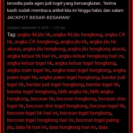
tersedia pada agen judi togel yang bersangkutan. Terima
kasih sudah membaca artikel kita ini hingga habis dan salam
JACKPOT BESAR-BESARAN!
Updated: September 4, 2023 — 1:47 pm
Tag:
angka 4d jitu hk
,
angka 4d jitu hongkong
,
angka CK
hk
,
angka CK hongkong
,
angka jitu hk
,
angka jitu hk
akurat
,
angka jitu hongkong
,
angka jitu hongkong akurat
,
angka keluar hk hari ini
,
angka keluar hongkong hari ini
,
angka keluar togel hk
,
angka keluar togel hongkong
,
angka main togel hk
,
angka main togel hongkong
,
angka
paten togel hk
,
angka paten togel hongkong
,
bandar judi
togel hk
,
bandar judi togel hongkong
,
bandar togel hk
,
bandar togel hongkong
,
bbfs angka hk
,
bbfs angka
hongkong
,
bocoran hk
,
bocoran hongkong
,
bocoran shio
togel hk
,
bocoran shio togel hongkong
,
bocoran togel hk
,
bocoran togel hk hari ini
,
bocoran togel hongkong
,
bocoran togel hongkong hari ini
,
bocoran togel paling
jitu
,
data hk hari ini
,
data hongkong hari ini
,
data