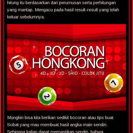
hitung itu berdasarkan dari perumusan serta perhitungan
yang mantap. Mengacu pada hasil result-result yang telah
keluar sebelumnya.
Mungkin bisa kita berikan sedikit bocoran atau tips buat
Sobat yang mau membuat hasil angka main sendiri.
Sehingga kalian dapat memastikan sendiri, bahwa