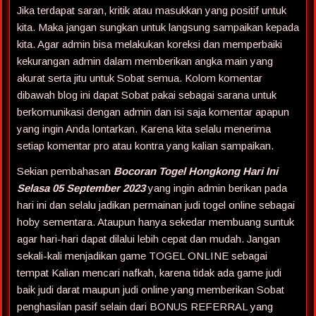
Jika terdapat saran, kritik atau masukkan yang positif untuk
kita. Maka jangan sungkan untuk langsung sampaikan kepada
kita. Agar admin bisa melakukan koreksi dan memperbaiki
kekurangan admin dalam memberikan angka main yang
akurat serta jitu untuk Sobat semua. Kolom komentar
dibawah blog ini dapat Sobat pakai sebagai sarana untuk
berkomunikasi dengan admin dan isi saja komentar apapun
yang ingin Anda lontarkan. Karena kita selalu menerima
setiap komentar pro atau kontra yang kalian sampaikan.
Sekian pembahasan
Bocoran Togel Hongkong Hari Ini
Selasa 05 September 2023
yang ingin admin berikan pada
hari ini dan selalu jadikan permainan judi togel online sebagai
hoby sementara. Ataupun hanya sekedar membuang suntuk
agar hari-hari dapat dilalui lebih cepat dan mudah. Jangan
sekali-kali menjadikan game TOGEL ONLINE sebagai
tempat Kalian mencari nafkah, karena tidak ada game judi
baik judi darat maupun judi online yang memberikan Sobat
penghasilan pasif selain dari BONUS REFERRAL yang