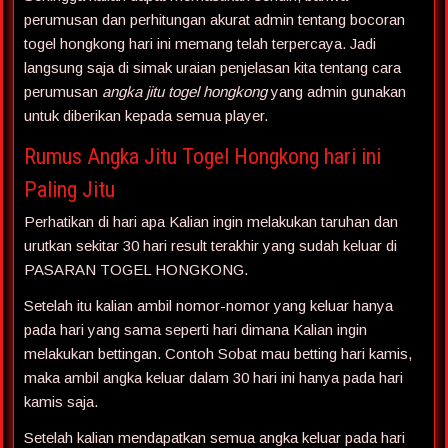
perumusan dan perhitungan akurat admin tentang bocoran
togel hongkong hari ini memang telah terpercaya. Jadi
langsung saja di simak uraian penjelasan kita tentang cara
perumusan
angka jitu togel hongkong
yang admin gunakan
untuk diberikan kepada semua player.
Rumus Angka Jitu Togel Hongkong hari ini
Paling Jitu
Perhatikan di hari apa Kalian ingin melakukan taruhan dan
urutkan sekitar 30 hari result terakhir yang sudah keluar di
PASARAN TOGEL HONGKONG.
Setelah itu kalian ambil nomor-nomor yang keluar hanya
pada hari yang sama seperti hari dimana Kalian ingin
melakukan bettingan. Contoh Sobat mau betting hari kamis,
maka ambil angka keluar dalam 30 hari ini hanya pada hari
kamis saja.
Setelah kalian mendapatkan semua angka keluar pada hari