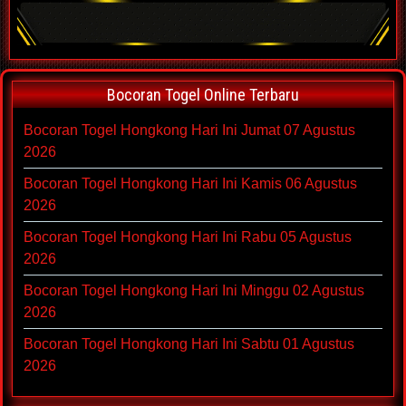
Bocoran Togel Online Terbaru
Bocoran Togel Hongkong Hari Ini Jumat 07 Agustus
2026
Bocoran Togel Hongkong Hari Ini Kamis 06 Agustus
2026
Bocoran Togel Hongkong Hari Ini Rabu 05 Agustus
2026
Bocoran Togel Hongkong Hari Ini Minggu 02 Agustus
2026
Bocoran Togel Hongkong Hari Ini Sabtu 01 Agustus
2026