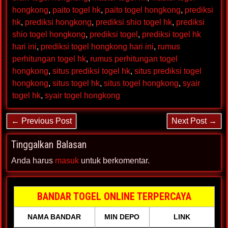
hongkong
,
paito togel hk
,
paito togel hongkong
,
prediksi
hk
,
prediksi hongkong
,
prediksi shio togel hk
,
prediksi
shio togel hongkong
,
prediksi togel
,
prediksi togel hk
hari ini
,
prediksi togel hongkong hari ini
,
rumus
perhitungan togel hk
,
rumus perhitungan togel
hongkong
,
situs prediksi togel hk
,
situs prediksi togel
hongkong
,
situs togel hk
,
situs togel hongkong
,
syair
togel hk
,
syair togel hongkong
← Previous Post
Next Post →
Tinggalkan Balasan
Anda harus
masuk
untuk berkomentar.
BANDAR TOGEL ONLINE TERPERCAYA
NAMA BANDAR
MIN DEPO
LINK