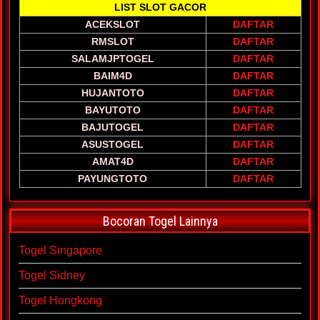
LIST SLOT GACOR
ACEKSLOT
DAFTAR
RMSLOT
DAFTAR
SALAMJPTOGEL
DAFTAR
BAIM4D
DAFTAR
HUJANTOTO
DAFTAR
BAYUTOTO
DAFTAR
BAJUTOGEL
DAFTAR
ASUSTOGEL
DAFTAR
AMAT4D
DAFTAR
PAYUNGTOTO
DAFTAR
Bocoran Togel Lainnya
Togel Singapore
Togel Sidney
Togel Hongkong