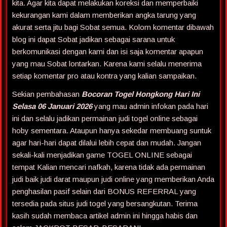
kita. Agar kita dapat melakukan koreksi dan memperbaiki
kekurangan kami dalam memberikan angka tarung yang
akurat serta jitu bagi Sobat semua. Kolom komentar dibawah
blog ini dapat Sobat jadikan sebagai sarana untuk
berkomunikasi dengan kami dan isi saja komentar apapun
yang mau Sobat lontarkan. Karena kami selalu menerima
setiap komentar pro atau kontra yang kalian sampaikan.
Sekian pembahasan
Bocoran Togel Hongkong Hari Ini
Selasa 06 Januari 2026
yang mau admin infokan pada hari
ini dan selalu jadikan permainan judi togel online sebagai
hoby sementara. Ataupun hanya sekedar membuang suntuk
agar hari-hari dapat dilalui lebih cepat dan mudah. Jangan
sekali-kali menjadikan game TOGEL ONLINE sebagai
tempat Kalian mencari nafkah, karena tidak ada permainan
judi baik judi darat maupun judi online yang memberikan Anda
penghasilan pasif selain dari BONUS REFERRAL yang
tersedia pada situs judi togel yang bersangkutan. Terima
kasih sudah membaca artikel admin ini hingga habis dan