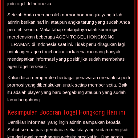
judi togel di Indonesia.
Setelah Anda memperoleh nomor bocoran jitu yang telah
admin berikan hari ini ataupun angka tarung yang sudah Anda
peroleh sendiri. Maka tahap selanjutnya ialah kami ingin
merefensikan beberapa AGEN TOGEL HONGKONG
TERAMAN di Indonesia saat ini. Tidak perlu diragukan lagi
untuk agen-agen togel online ini karena memang banyak
mendapatkan informasi yang positif jika sudah membahas
agen togel tersebut.
Kalian bisa memperoleh berbagai penawaran menarik seperti
promosi yang diberlakukan untuk setiap member setia. Baik
itu adalah player yang baru bergabung ataupun yang sudah
lama bergabung.
Kesimpulan Bocoran Togel Hongkong Hari ini
Demikian informasi yang ingin admin sampaikan kepada
Sobat semua para pembaca setia kita yang sudah mengikuti
kita dari awal membangun website prediksi ini. Dan admin