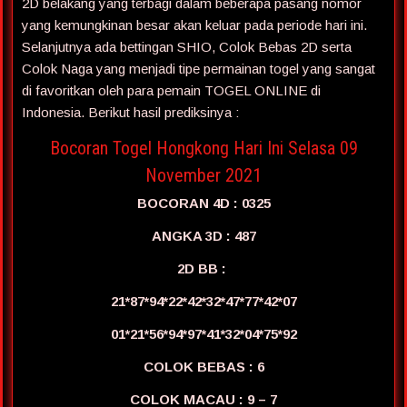
2D belakang yang terbagi dalam beberapa pasang nomor
yang kemungkinan besar akan keluar pada periode hari ini.
Selanjutnya ada bettingan SHIO, Colok Bebas 2D serta
Colok Naga yang menjadi tipe permainan togel yang sangat
di favoritkan oleh para pemain TOGEL ONLINE di
Indonesia. Berikut hasil prediksinya :
Bocoran Togel Hongkong Hari Ini Selasa 09
November 2021
BOCORAN 4D : 0325
ANGKA 3D : 487
2D BB :
21*87*94*22*42*32*47*77*42*07
01*21*56*94*97*41*32*04*75*92
COLOK BEBAS : 6
COLOK MACAU : 9 – 7