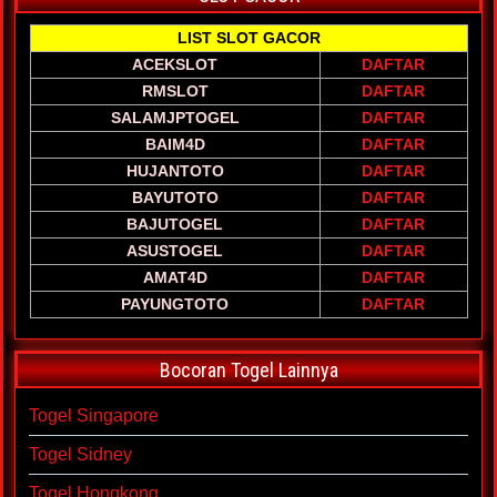
LIST SLOT GACOR
ACEKSLOT
DAFTAR
RMSLOT
DAFTAR
SALAMJPTOGEL
DAFTAR
BAIM4D
DAFTAR
HUJANTOTO
DAFTAR
BAYUTOTO
DAFTAR
BAJUTOGEL
DAFTAR
ASUSTOGEL
DAFTAR
AMAT4D
DAFTAR
PAYUNGTOTO
DAFTAR
Bocoran Togel Lainnya
Togel Singapore
Togel Sidney
Togel Hongkong