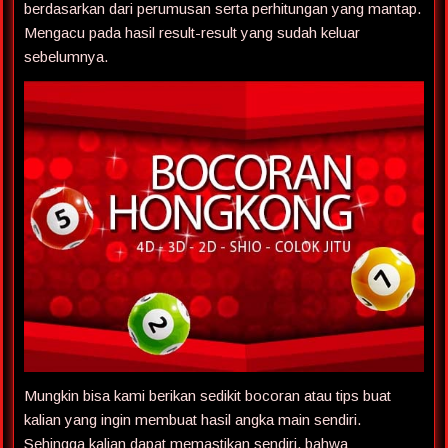
berdasarkan dari perumusan serta perhitungan yang mantap.
Mengacu pada hasil result-result yang sudah keluar
sebelumnya.
Mungkin bisa kami berikan sedikit bocoran atau tips buat
kalian yang ingin membuat hasil angka main sendiri.
Sehingga kalian dapat memastikan sendiri, bahwa