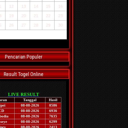
1
12
13
14
15
16
8
19
20
21
22
23
5
26
27
28
29
30
Pencarian Populer
Result Togel Online