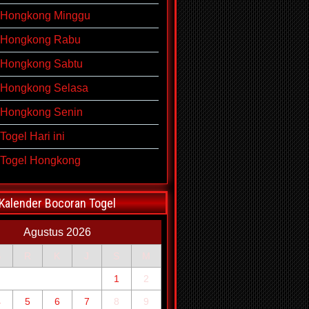
 Hongkong Minggu
 Hongkong Rabu
 Hongkong Sabtu
 Hongkong Selasa
 Hongkong Senin
Togel Hari ini
 Togel Hongkong
Kalender Bocoran Togel
Agustus 2026
S
R
K
J
S
M
1
2
4
5
6
7
8
9