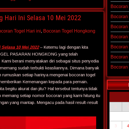
Bocoran
 Hari Ini Selasa 10 Mei 2022
Bocoran
Bocoran
coran Togel Hari ini
,
Bocoran Togel Hongkong
Bocoran
Bocoran
 Selasa 10 Mei 2022
– Ketemu lagi dengan kita
TOGEL PASARAN HONGKONG yang telah
Bocoran 
 Kami berani menyatakan diri sebagai situs penyedia
Bocoran
na memang sudah terbukti keasliannya. Dimana banyak
in rumuskan setiap harinya mengenai bocoran togel
 memberikan Kemenangan kepada para pemain.
ta begitu akurat dan jitu? Hal tersebut tentunya tidak
n memang setiap nomor bocoran yang kami hitung itu
tungan yang mantap. Mengacu pada hasil result-result
S
3