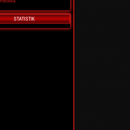
ambodia
STATISTIK