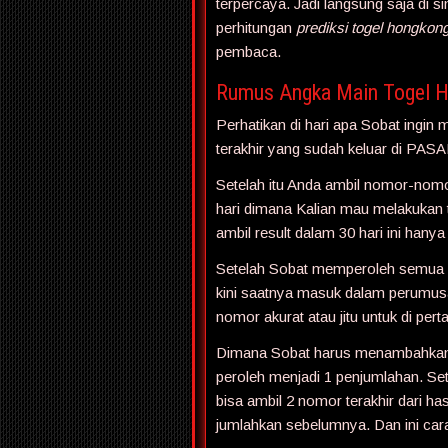
terpercaya. Jadi langsung saja di 
perhitungan
prediksi togel hongkon
pembaca.
Rumus Angka Main Togel Hon
Perhatikan di hari apa Sobat ingin 
terakhir yang sudah keluar di
Setelah itu Anda ambil nomor-nomo
hari dimana Kalian mau melakukan 
ambil result dalam 30 hari ini hanya
Setelah Sobat memperoleh semua re
kini saatnya masuk dalam perumus
nomor akurat atau jitu untuk di pert
Dimana Sobat harus menambahkan 
peroleh menjadi 1 penjumlahan. Se
bisa ambil 2 nomor terakhir dari has
jumlahkan sebelumnya. Dan ini car