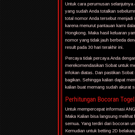
Untuk cara perumusan selanjutnya 
yang sudah Anda totalkan sebelumn
total nomor Anda tersebut menjadi
karena menurut pantauan kami dal
Hongkong. Maka hasil keluaran yang
nomor yang tidak jauh berbeda deng
result pada 30 hari terakhir ini.
Percaya tidak percaya Anda dengan 
merekomendasikan Sobat untuk me
infokan diatas. Dan pastikan Soba
bagikan. Sehingga kalian dapat m
kalian buat memang sudah akurat ser
Perhitungan Bocoran Togel
Untuk mempercepat informasi AN
Maka Kalian bisa langsung melihat 
semua. Yang terdiri dari bocoran
Kemudian untuk betting 2D belakan