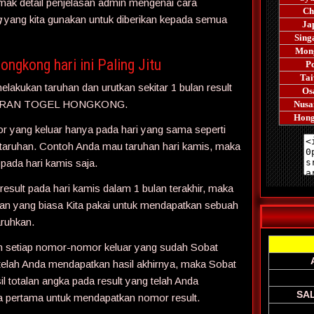
simak detail penjelasan admin mengenai cara
g
yang kita gunakan untuk diberikan kepada semua
gkong hari ini Paling Jitu
melakukan taruhan dan urutkan sekitar 1 bulan result
 PASARAN TOGEL HONGKONG.
r yang keluar hanya pada hari yang sama seperti
taruhan. Contoh Anda mau taruhan hari kamis, maka
 pada hari kamis saja.
sult pada hari kamis dalam 1 bulan terakhir, maka
an yang biasa Kita pakai untuk mendapatkan sebuah
aruhkan.
setiap nomor-nomor keluar yang sudah Sobat
telah Anda mendapatkan hasil akhirnya, maka Sobat
il totalan angka pada result yang telah Anda
SA
a pertama untuk mendapatkan nomor result.