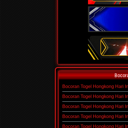
Bocora
Bocoran Togel Hongkong Hari In
Bocoran Togel Hongkong Hari In
Bocoran Togel Hongkong Hari I
Bocoran Togel Hongkong Hari I
Bocoran Togel Hongkong Hari I