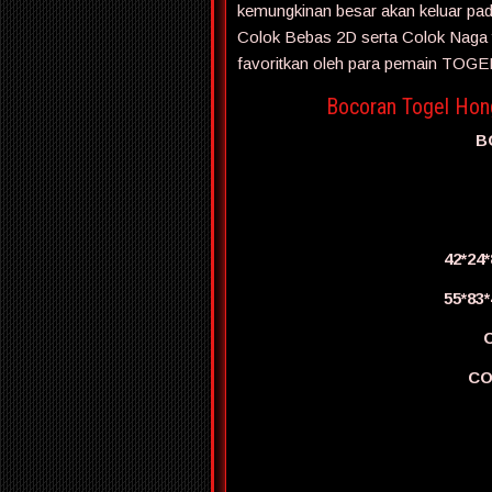
kemungkinan besar akan keluar pada
Colok Bebas 2D serta Colok Naga y
favoritkan oleh para pemain TOGEL 
Bocoran Togel Hon
B
42*24*
55*83*
CO