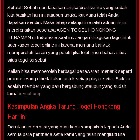
Setelah Sobat mendapatkan angka prediksi jitu yang sudah
kita bagikan hari ini ataupun angka ikut yang telah Anda
dapatkan sendiri. Maka tahap selanjutnya ialah admin ingin
merefensikan beberapa AGEN TOGEL HONGKONG
TERAMAN di Indonesia saat ini. Jangan diragukan lagi untuk
agen-agen togel online ini karena memang banyak
memperoleh kesan yang positif jika telah membahas situs-
situs togel tersebut.
Kalian bisa memperoleh berbagai penawaran menarik seperti
promosi yang diberlakukan untuk setiap player setia. Baik itu
adalah member yang baru bergabung ataupun yang sudah
lama bergabung.
Kesimpulan Angka Tarung Togel Hongkong
Hari ini
Demikian informasi yang mau kami sampaikan kepada Anda
semua para pembaca setia kami yang telah mengikuti kita