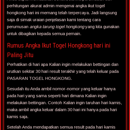
perhitungan akurat admin mengenai angka ikut togel
hongkong hari ini memang telah terpercaya. Jadi langsung
saja di simak uraian penjelasan kami tentang cara
perumusan
angka tarung togel hongkong
yang kita gunakan
untuk dibagikan kepada semua pemain.
Rumus Angka Ikut Togel Hongkong hari ini
Paling Jitu
Perhatikan di hari apa Kalian ingin melakukan bettingan dan
urutkan sekitar 30 hari result terakhir yang telah keluar pada
PASARAN TOGEL HONGKONG.
Sesudah itu Anda ambil nomor-nomor yang keluar hanya
pada hari yang sama seperti hari dimana Kalian ingin
melakukan bettingan. Contoh Kalian ingin taruhan hari kamis,
maka ambil angka keluar dalam 30 hari ini hanya pada hari
kamis saja.
Setelah Anda mendapatkan semua result pada hari kamis