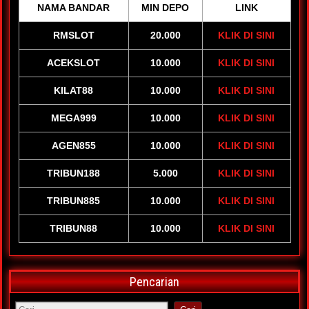
NAMA BANDAR
MIN DEPO
LINK
RMSLOT
20.000
KLIK DI SINI
ACEKSLOT
10.000
KLIK DI SINI
KILAT88
10.000
KLIK DI SINI
MEGA999
10.000
KLIK DI SINI
AGEN855
10.000
KLIK DI SINI
TRIBUN188
5.000
KLIK DI SINI
TRIBUN885
10.000
KLIK DI SINI
TRIBUN88
10.000
KLIK DI SINI
Pencarian