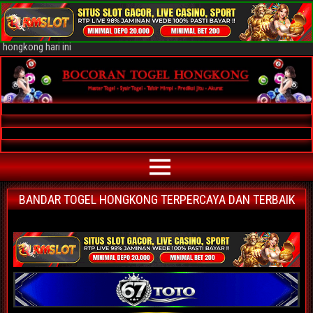
Bocoran Togel Hongkong AKURAT
Bocoran angka jitu togel hongkong paling akurat | prediksi situs agen
bandar togel hongkong terpercaya | nomor main hongkong | data keluaran
hongkong hari ini
BANDAR TOGEL HONGKONG TERPERCAYA DAN TERBAIK