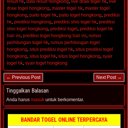
result hk
,
data result hongkong
,
live draw togel hk
,
live
draw togel hongkong
,
master togel hk
,
master togel
hongkong
,
paito togel hk
,
paito togel hongkong
,
prediksi
hk
,
prediksi hongkong
,
prediksi shio togel hk
,
prediksi
shio togel hongkong
,
prediksi togel
,
prediksi togel hk
hari ini
,
prediksi togel hongkong hari ini
,
rumus
perhitungan togel hk
,
rumus perhitungan togel
hongkong
,
situs prediksi togel hk
,
situs prediksi togel
hongkong
,
situs togel hk
,
situs togel hongkong
,
syair
togel hk
,
syair togel hongkong
← Previous Post
Next Post →
Tinggalkan Balasan
Anda harus
masuk
untuk berkomentar.
BANDAR TOGEL ONLINE TERPERCAYA