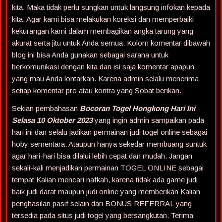
kita. Maka tidak perlu sungkan untuk langsung infokan kepada
kita. Agar kami bisa melakukan koreksi dan memperbaiki
kekurangan kami dalam membagikan angka tarung yang
akurat serta jitu untuk Anda semua. Kolom komentar dibawah
blog ini bisa Anda gunakan sebagai sarana untuk
berkomunikasi dengan kita dan isi saja komentar apapun
yang mau Anda lontarkan. Karena admin selalu menerima
setiap komentar pro atau kontra yang Sobat berikan.
Sekian pembahasan
Bocoran Togel Hongkong Hari Ini
Selasa 10 Oktober 2023
yang ingin admin sampaikan pada
hari ini dan selalu jadikan permainan judi togel online sebagai
hoby sementara. Ataupun hanya sekedar membuang suntuk
agar hari-hari bisa dilalui lebih cepat dan mudah. Jangan
sekali-kali menjadikan permainan TOGEL ONLINE sebagai
tempat Kalian mencari nafkah, karena tidak ada game judi
baik judi darat maupun judi online yang memberikan Kalian
penghasilan pasif selain dari BONUS REFERRAL yang
tersedia pada situs judi togel yang bersangkutan. Terima