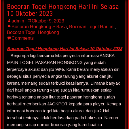
Bocoran Togel Hongkong Hari Ini Selasa
10 Oktober 2023
admin
Oktober 9, 2023
Bocoran Hongkong Selasa
,
Bocoran Togel Hari ini
,
Bocoran Togel Hongkong
Comments
Bocoran Togel Hongkong Hari Ini Selasa 10 Oktober 2023
– Berjumpa lagi bersama kita penyedia informasi ANGKA
MAIN TOGEL PASARAN HONGKONG yang sudah
terpercaya akurat dan jitu 99%. Kami berani menyatakan diri
sebagai situs penyedia angka tarung yang akurat dan jitu
karena memang sudah terbukti keasliannya. Dimana banyak
dari hasil angka tarung yang sudah kita rumuskan setiap
harinya tentang angka ikut togel pasaran hongkong sudah
berhasil memberikan JACKPOT kepada para player. Kenapa
informasi bocoran togel kita begitu akurat dan jitu? Hal
tersebut tentunya tidak berdasarkan pada hoki saja. Namun
memang setiap nomor bocoran yang kami buat itu