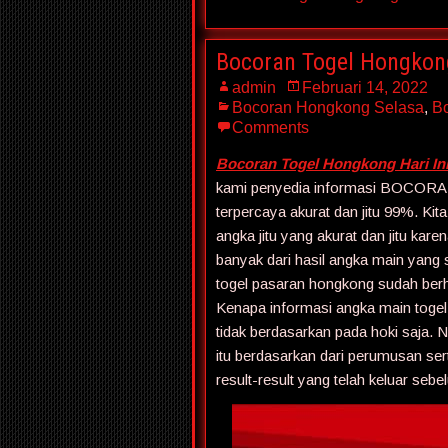
Bocoran Togel Hongkong
admin
Februari 14, 2022
Bocoran Hongkong Selasa
,
Bo
Comments
Bocoran Togel Hongkong Hari Ini
kami penyedia informasi BOCO
terpercaya akurat dan jitu 99%. Kit
angka jitu yang akurat dan jitu ka
banyak dari hasil angka main yang
togel pasaran hongkong sudah ber
Kenapa informasi angka main togel k
tidak berdasarkan pada hoki saja.
itu berdasarkan dari perumusan se
result-result yang telah keluar seb