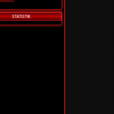
ambodia
STATISTIK