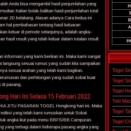
ialah Anda bisa mengambil hasil penjumlahan yang
H
mudian Kalian bolak-balikan hasil penjumlahan total
unan 2D belakang. Alasan adanya Cara kedua ini
B
lam hal pembahasan tentang hasil keluaran
A
kan keluar di periode selanjutnya, adalah angka-
n hasil result yang telah keluar dalam totalan result
P
n informasi yang kami berikan ini. Maka kami sangat
 langsung sesuai rumus yang sudah kita sampaikan
nya sesuai arahan yang telah kami bagikan.
Togel Si
erumusan dan perhitungan yang sudah sobat buat
Togel Si
k di pasang.
Togel H
ng Hari Ini Selasa 15 Februari 2022
Toto Ma
GKA JITU PASARAN TOGEL Hongkong hari ini. Maka
Togel Ta
prediksi yang telah kami rumuskan untuk Sobat
 untuk angka ikut pada menu BBFS/BB Campuran.
Togel Ch
ng yang terbagi dalam beberapa pasang angka yang