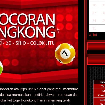
10
1
17
1
24
2
31
« Jul
t bocoran atau tips untuk Sobat yang mau membuat
 Anda bisa memastikan sendiri, bahwa perumusan dan
ngka ikut togel hongkong hari ini memang telah