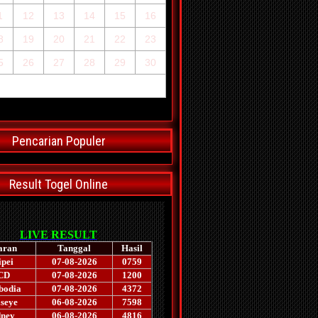
1
12
13
14
15
16
8
19
20
21
22
23
5
26
27
28
29
30
Pencarian Populer
Result Togel Online