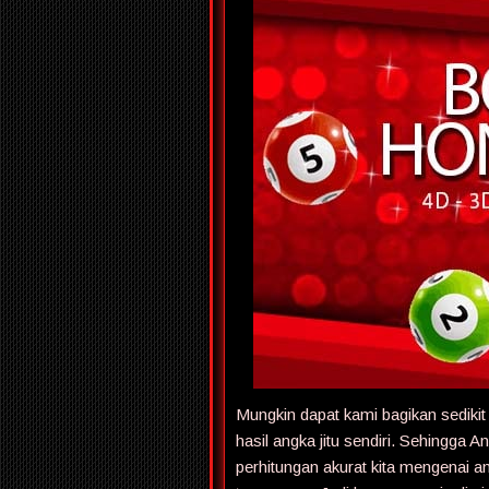
Mungkin dapat kami bagikan sediki
hasil angka jitu sendiri. Sehingga
perhitungan akurat kita mengenai a