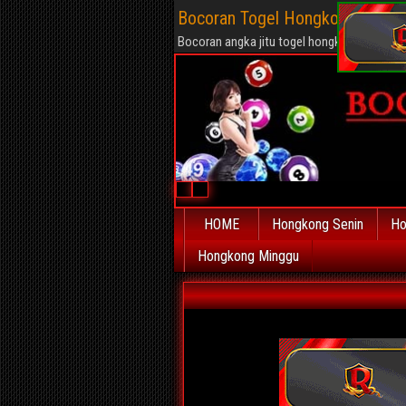
Bocoran Togel Hongkong AKUR
Bocoran angka jitu togel hongkong paling a
HOME
Hongkong Senin
Ho
Hongkong Minggu