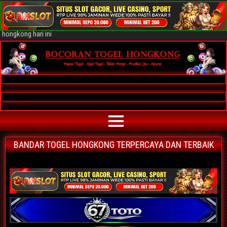
Bocoran Togel Hongkong AKURAT
Bocoran angka jitu togel hongkong paling akurat | prediksi situs agen
bandar togel hongkong terpercaya | nomor main hongkong | data keluaran
hongkong hari ini
BANDAR TOGEL HONGKONG TERPERCAYA DAN TERBAIK