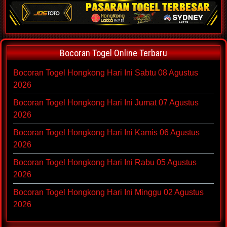
Bocoran Togel Online Terbaru
Bocoran Togel Hongkong Hari Ini Sabtu 08 Agustus
2026
Bocoran Togel Hongkong Hari Ini Jumat 07 Agustus
2026
Bocoran Togel Hongkong Hari Ini Kamis 06 Agustus
2026
Bocoran Togel Hongkong Hari Ini Rabu 05 Agustus
2026
Bocoran Togel Hongkong Hari Ini Minggu 02 Agustus
2026