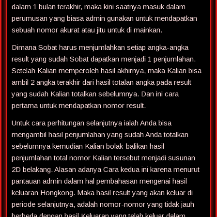
dalam 1 bulan terakhir, maka kini saatnya masuk dalam
perumusan yang biasa admin gunakan untuk mendapatkan
sebuah nomor akurat atau jitu untuk di mainkan.
Dimana Sobat harus menjumlahkan setiap angka-angka
result yang sudah Sobat dapatkan menjadi 1 penjumlahan.
Setelah Kalian memperoleh hasil akhirnya, maka Kalian bisa
ambil 2 angka terakhir dari hasil totalan angka pada result
yang sudah Kalian totalkan sebelumnya. Dan ini cara
pertama untuk mendapatkan nomor result.
Untuk cara perhitungan selanjutnya ialah Anda bisa
mengambil hasil penjumlahan yang sudah Anda totalkan
sebelumnya kemudian Kalian bolak-balikan hasil
penjumlahan total nomor Kalian tersebut menjadi susunan
2D belakang. Alasan adanya Cara kedua ini karena menurut
pantauan admin dalam hal pembahasan mengenai hasil
keluaran Hongkong. Maka hasil result yang akan keluar di
periode selanjutnya, adalah nomor-nomor yang tidak jauh
berbeda dengan hasil Keluaran yang telah keluar dalam