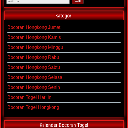
Kategori
Bocoran Hongkong Jumat
Bocoran Hongkong Kamis
Bocoran Hongkong Minggu
Bocoran Hongkong Rabu
Bocoran Hongkong Sabtu
Bocoran Hongkong Selasa
Bocoran Hongkong Senin
Bocoran Togel Hari ini
Bocoran Togel Hongkong
Kalender Bocoran Togel