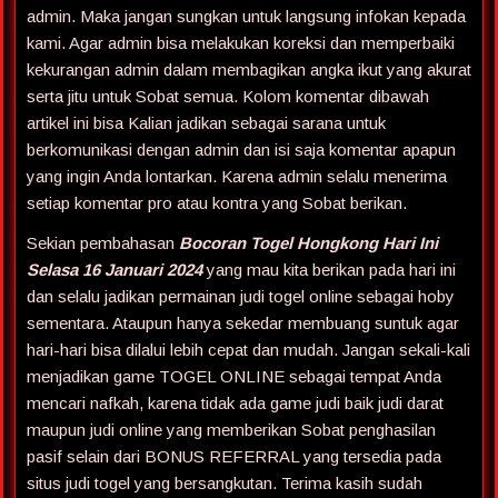
admin. Maka jangan sungkan untuk langsung infokan kepada
kami. Agar admin bisa melakukan koreksi dan memperbaiki
kekurangan admin dalam membagikan angka ikut yang akurat
serta jitu untuk Sobat semua. Kolom komentar dibawah
artikel ini bisa Kalian jadikan sebagai sarana untuk
berkomunikasi dengan admin dan isi saja komentar apapun
yang ingin Anda lontarkan. Karena admin selalu menerima
setiap komentar pro atau kontra yang Sobat berikan.
Sekian pembahasan
Bocoran Togel Hongkong Hari Ini
Selasa 16 Januari 2024
yang mau kita berikan pada hari ini
dan selalu jadikan permainan judi togel online sebagai hoby
sementara. Ataupun hanya sekedar membuang suntuk agar
hari-hari bisa dilalui lebih cepat dan mudah. Jangan sekali-kali
menjadikan game TOGEL ONLINE sebagai tempat Anda
mencari nafkah, karena tidak ada game judi baik judi darat
maupun judi online yang memberikan Sobat penghasilan
pasif selain dari BONUS REFERRAL yang tersedia pada
situs judi togel yang bersangkutan. Terima kasih sudah