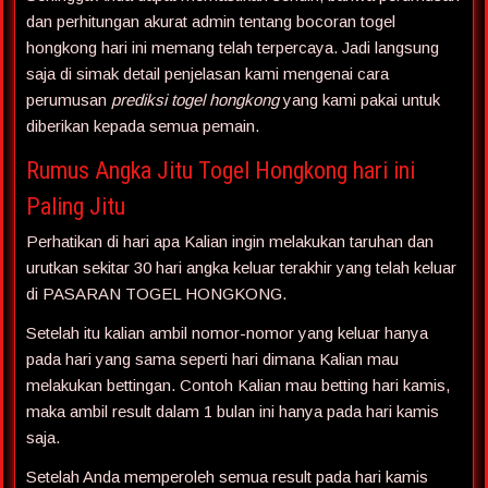
dan perhitungan akurat admin tentang bocoran togel
hongkong hari ini memang telah terpercaya. Jadi langsung
saja di simak detail penjelasan kami mengenai cara
perumusan
prediksi togel hongkong
yang kami pakai untuk
diberikan kepada semua pemain.
Rumus Angka Jitu Togel Hongkong hari ini
Paling Jitu
Perhatikan di hari apa Kalian ingin melakukan taruhan dan
urutkan sekitar 30 hari angka keluar terakhir yang telah keluar
di PASARAN TOGEL HONGKONG.
Setelah itu kalian ambil nomor-nomor yang keluar hanya
pada hari yang sama seperti hari dimana Kalian mau
melakukan bettingan. Contoh Kalian mau betting hari kamis,
maka ambil result dalam 1 bulan ini hanya pada hari kamis
saja.
Setelah Anda memperoleh semua result pada hari kamis