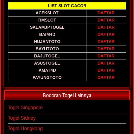
LIST SLOT GACOR
ACEKSLOT
DAFTAR
RMSLOT
DAFTAR
SALAMJPTOGEL
DAFTAR
BAIM4D
DAFTAR
HUJANTOTO
DAFTAR
BAYUTOTO
DAFTAR
BAJUTOGEL
DAFTAR
ASUSTOGEL
DAFTAR
AMAT4D
DAFTAR
PAYUNGTOTO
DAFTAR
Bocoran Togel Lainnya
Togel Singapore
Togel Sidney
Togel Hongkong