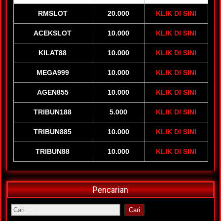
RMSLOT
20.000
KLIK DI SINI
ACEKSLOT
10.000
KLIK DI SINI
KILAT88
10.000
KLIK DI SINI
MEGA999
10.000
KLIK DI SINI
AGEN855
10.000
KLIK DI SINI
TRIBUN188
5.000
KLIK DI SINI
TRIBUN885
10.000
KLIK DI SINI
TRIBUN88
10.000
KLIK DI SINI
Pencarian