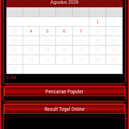
Agustus 2026
S
S
R
K
J
S
M
1
2
3
4
5
6
7
8
9
10
11
12
13
14
15
16
17
18
19
20
21
22
23
24
25
26
27
28
29
30
31
« Jul
Pencarian Populer
Result Togel Online