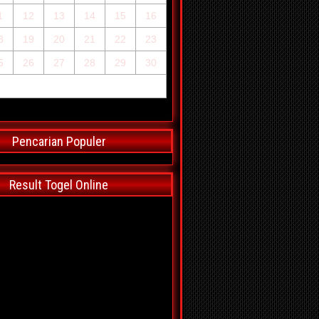
1
12
13
14
15
16
8
19
20
21
22
23
5
26
27
28
29
30
Pencarian Populer
Result Togel Online