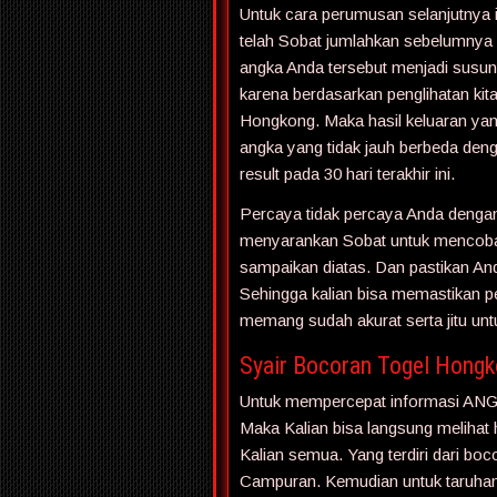
Untuk cara perumusan selanjutnya 
telah Sobat jumlahkan sebelumnya 
angka Anda tersebut menjadi susun
karena berdasarkan penglihatan kit
Hongkong. Maka hasil keluaran yang
angka yang tidak jauh berbeda deng
result pada 30 hari terakhir ini.
Percaya tidak percaya Anda dengan 
menyarankan Sobat untuk mencoba 
sampaikan diatas. Dan pastikan And
Sehingga kalian bisa memastikan p
memang sudah akurat serta jitu untu
Syair Bocoran Togel Hongk
Untuk mempercepat informasi AN
Maka Kalian bisa langsung melihat 
Kalian semua. Yang terdiri dari 
Campuran. Kemudian untuk taruhan