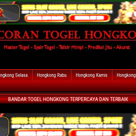
AT
kurat | prediksi situs agen bandar togel hongkong terpercaya | nomor main hon
ngkong Selasa
Hongkong Rabu
Hongkong Kamis
Hongkong
BANDAR TOGEL HONGKONG TERPERCAYA DAN TERBAIK