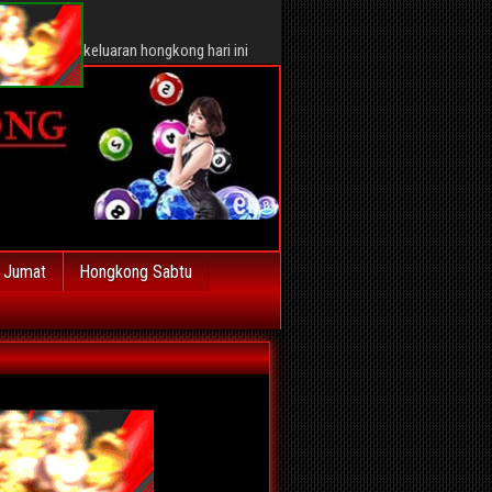
gkong | data keluaran hongkong hari ini
 Jumat
Hongkong Sabtu