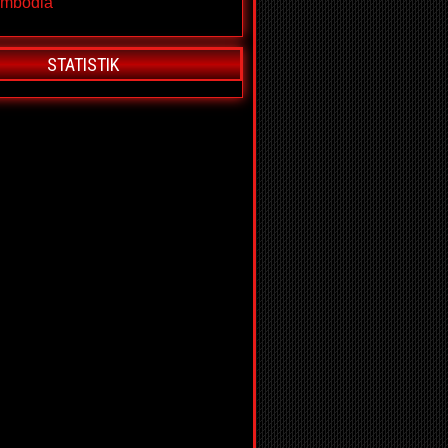
ambodia
STATISTIK