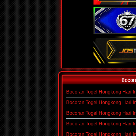
Bocora
Bocoran Togel Hongkong Hari In
Bocoran Togel Hongkong Hari I
Bocoran Togel Hongkong Hari I
Bocoran Togel Hongkong Hari I
Bocoran Togel Hongkong Hari In