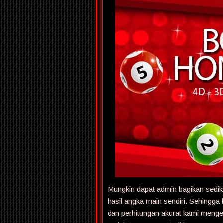
Mungkin dapat admin bagikan sedik
hasil angka main sendiri. Sehingga
dan perhitungan akurat kami menge