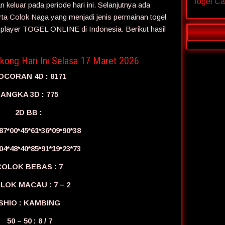
Togel C
keluar pada periode hari ini. Selanjutnya ada
ta Colok Naga yang menjadi jenis permainan togel
a player TOGEL ONLINE di Indonesia. Berikut hasil
kong Hari Ini Selasa 17 Maret 2026
OCORAN 4D : 8171
ANGKA 3D : 775
2D BB :
87*00*45*61*36*09*90*38
04*48*40*85*91*19*23*73
COLOK BEBAS : 7
LOK MACAU : 7 – 2
SHIO : KAMBING
50 – 50 : 8 / 7