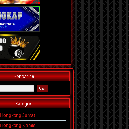
Pencarian
Kategori
 Hongkong Jumat
 Hongkong Kamis