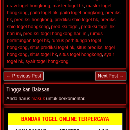
draw togel hongkong
,
master togel hk
,
master togel
hongkong
,
paito togel hk
,
paito togel hongkong
,
prediksi
hk
,
prediksi hongkong
,
prediksi shio togel hk
,
prediksi
shio togel hongkong
,
prediksi togel
,
prediksi togel hk
hari ini
,
prediksi togel hongkong hari ini
,
rumus
perhitungan togel hk
,
rumus perhitungan togel
hongkong
,
situs prediksi togel hk
,
situs prediksi togel
hongkong
,
situs togel hk
,
situs togel hongkong
,
syair
togel hk
,
syair togel hongkong
← Previous Post
Next Post →
Tinggalkan Balasan
Anda harus
masuk
untuk berkomentar.
BANDAR TOGEL ONLINE TERPERCAYA