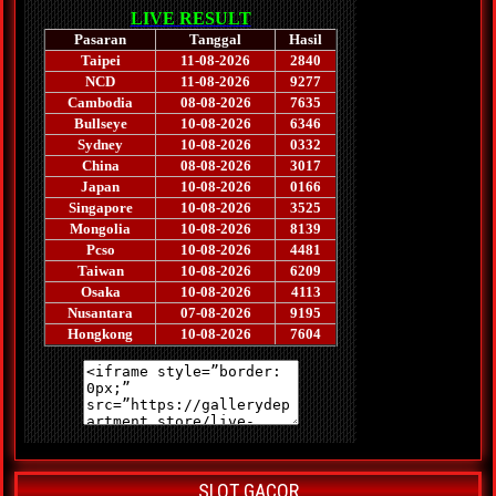
SLOT GACOR