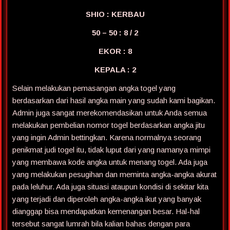
SHIO : KERBAU
50 – 50 : 8 / 2
EKOR : 8
KEPALA : 2
Selain melakukan pemasangan angka togel yang
berdasarkan dari hasil angka main yang sudah kami bagikan.
Admin juga sangat merekomendasikan untuk Anda semua
melakukan pembelian nomor togel berdasarkan angka jitu
yang ingin Admin bettingkan. Karena normalnya seorang
penikmat judi togel itu, tidak luput dari yang namanya mimpi
yang membawa kode angka untuk menang togel. Ada juga
yang melakukan pesugihan dan meminta angka-angka akurat
pada leluhur. Ada juga situasi ataupun kondisi di sekitar kita
yang terjadi dan diperoleh angka-angka ikut yang banyak
dianggap bisa mendapatkan kemenangan besar. Hal-hal
tersebut sangat lumrah bila kalian bahas dengan para