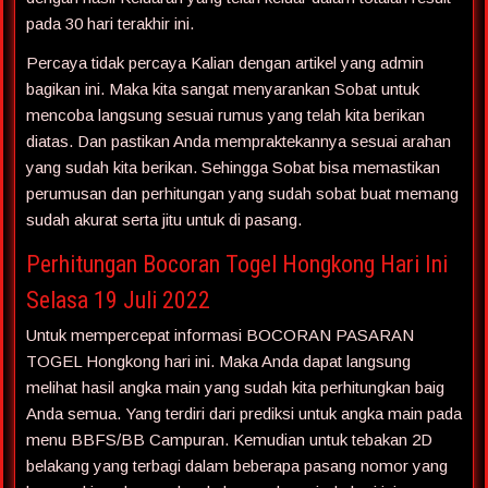
pada 30 hari terakhir ini.
Percaya tidak percaya Kalian dengan artikel yang admin
bagikan ini. Maka kita sangat menyarankan Sobat untuk
mencoba langsung sesuai rumus yang telah kita berikan
diatas. Dan pastikan Anda mempraktekannya sesuai arahan
yang sudah kita berikan. Sehingga Sobat bisa memastikan
perumusan dan perhitungan yang sudah sobat buat memang
sudah akurat serta jitu untuk di pasang.
Perhitungan Bocoran Togel Hongkong Hari Ini
Selasa 19 Juli 2022
Untuk mempercepat informasi BOCORAN PASARAN
TOGEL Hongkong hari ini. Maka Anda dapat langsung
melihat hasil angka main yang sudah kita perhitungkan baig
Anda semua. Yang terdiri dari prediksi untuk angka main pada
menu BBFS/BB Campuran. Kemudian untuk tebakan 2D
belakang yang terbagi dalam beberapa pasang nomor yang