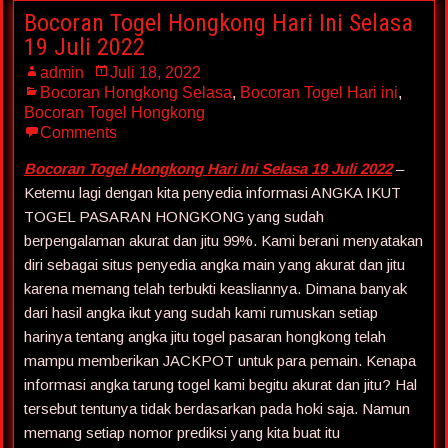
Bocoran Togel Hongkong Hari Ini Selasa
19 Juli 2022
admin
Juli 18, 2022
Bocoran Hongkong Selasa
,
Bocoran Togel Hari ini
,
Bocoran Togel Hongkong
Comments
Bocoran Togel Hongkong Hari Ini Selasa 19 Juli 2022
–
Ketemu lagi dengan kita penyedia informasi ANGKA IKUT
TOGEL PASARAN HONGKONG yang sudah
berpengalaman akurat dan jitu 99%. Kami berani menyatakan
diri sebagai situs penyedia angka main yang akurat dan jitu
karena memang telah terbukti keasliannya. Dimana banyak
dari hasil angka ikut yang sudah kami rumuskan setiap
harinya tentang angka jitu togel pasaran hongkong telah
mampu memberikan JACKPOT untuk para pemain. Kenapa
informasi angka tarung togel kami begitu akurat dan jitu? Hal
tersebut tentunya tidak berdasarkan pada hoki saja. Namun
memang setiap nomor prediksi yang kita buat itu