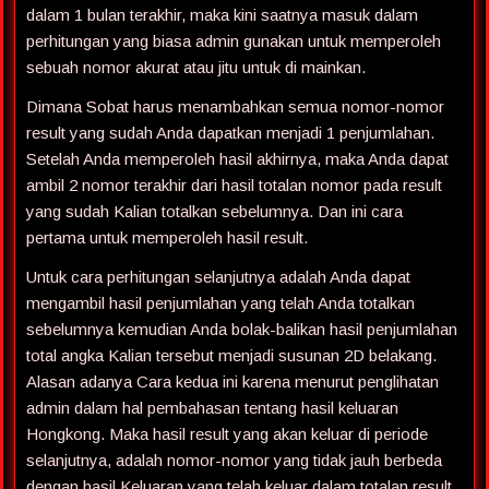
dalam 1 bulan terakhir, maka kini saatnya masuk dalam
perhitungan yang biasa admin gunakan untuk memperoleh
sebuah nomor akurat atau jitu untuk di mainkan.
Dimana Sobat harus menambahkan semua nomor-nomor
result yang sudah Anda dapatkan menjadi 1 penjumlahan.
Setelah Anda memperoleh hasil akhirnya, maka Anda dapat
ambil 2 nomor terakhir dari hasil totalan nomor pada result
yang sudah Kalian totalkan sebelumnya. Dan ini cara
pertama untuk memperoleh hasil result.
Untuk cara perhitungan selanjutnya adalah Anda dapat
mengambil hasil penjumlahan yang telah Anda totalkan
sebelumnya kemudian Anda bolak-balikan hasil penjumlahan
total angka Kalian tersebut menjadi susunan 2D belakang.
Alasan adanya Cara kedua ini karena menurut penglihatan
admin dalam hal pembahasan tentang hasil keluaran
Hongkong. Maka hasil result yang akan keluar di periode
selanjutnya, adalah nomor-nomor yang tidak jauh berbeda
dengan hasil Keluaran yang telah keluar dalam totalan result