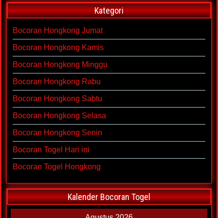
Kategori
Bocoran Hongkong Jumat
Bocoran Hongkong Kamis
Bocoran Hongkong Minggu
Bocoran Hongkong Rabu
Bocoran Hongkong Sabtu
Bocoran Hongkong Selasa
Bocoran Hongkong Senin
Bocoran Togel Hari ini
Bocoran Togel Hongkong
Kalender Bocoran Togel
Agustus 2026