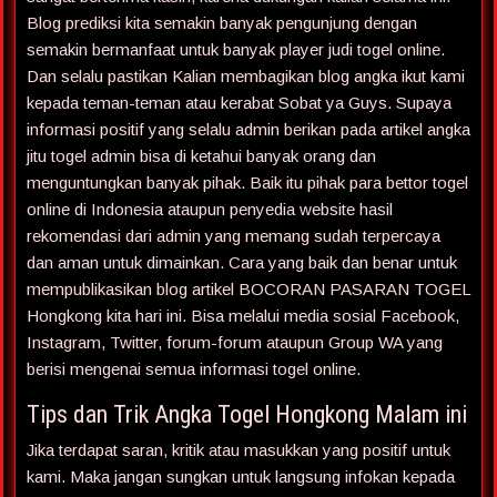
Blog prediksi kita semakin banyak pengunjung dengan
semakin bermanfaat untuk banyak player judi togel online.
Dan selalu pastikan Kalian membagikan blog angka ikut kami
kepada teman-teman atau kerabat Sobat ya Guys. Supaya
informasi positif yang selalu admin berikan pada artikel angka
jitu togel admin bisa di ketahui banyak orang dan
menguntungkan banyak pihak. Baik itu pihak para bettor togel
online di Indonesia ataupun penyedia website hasil
rekomendasi dari admin yang memang sudah terpercaya
dan aman untuk dimainkan. Cara yang baik dan benar untuk
mempublikasikan blog artikel BOCORAN PASARAN TOGEL
Hongkong kita hari ini. Bisa melalui media sosial Facebook,
Instagram, Twitter, forum-forum ataupun Group WA yang
berisi mengenai semua informasi togel online.
Tips dan Trik Angka Togel Hongkong Malam ini
Jika terdapat saran, kritik atau masukkan yang positif untuk
kami. Maka jangan sungkan untuk langsung infokan kepada