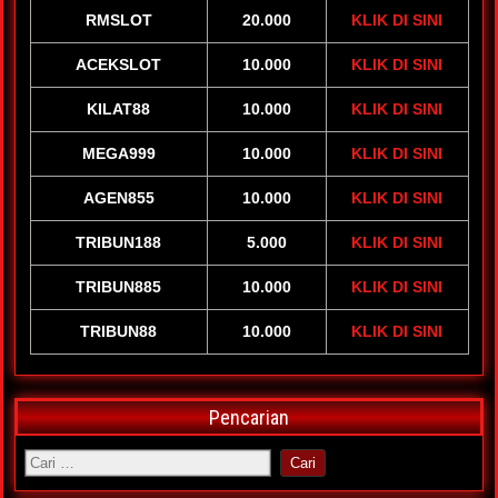
RMSLOT
20.000
KLIK DI SINI
ACEKSLOT
10.000
KLIK DI SINI
KILAT88
10.000
KLIK DI SINI
MEGA999
10.000
KLIK DI SINI
AGEN855
10.000
KLIK DI SINI
TRIBUN188
5.000
KLIK DI SINI
TRIBUN885
10.000
KLIK DI SINI
TRIBUN88
10.000
KLIK DI SINI
Pencarian