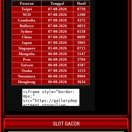
SLOT GACOR