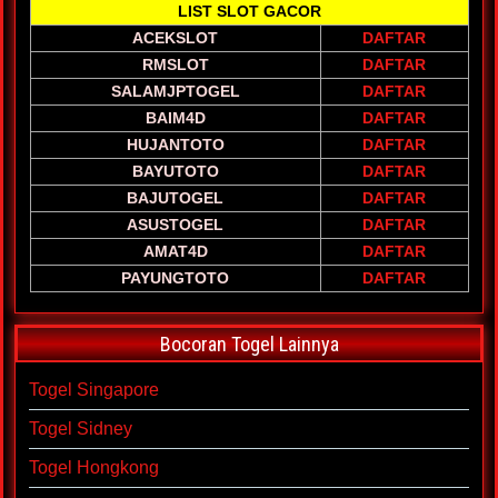
LIST SLOT GACOR
ACEKSLOT
DAFTAR
RMSLOT
DAFTAR
SALAMJPTOGEL
DAFTAR
BAIM4D
DAFTAR
HUJANTOTO
DAFTAR
BAYUTOTO
DAFTAR
BAJUTOGEL
DAFTAR
ASUSTOGEL
DAFTAR
AMAT4D
DAFTAR
PAYUNGTOTO
DAFTAR
Bocoran Togel Lainnya
Togel Singapore
Togel Sidney
Togel Hongkong