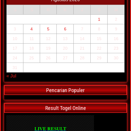
S
S
R
K
J
S
M
1
2
3
4
5
6
7
8
9
10
11
12
13
14
15
16
17
18
19
20
21
22
23
24
25
26
27
28
29
30
31
« Jul
Pencarian Populer
Result Togel Online