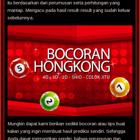
itu berdasarkan dari perumusan serta perhitungan yang
mantap. Mengacu pada hasil result-result yang sudah keluar
sebelumnya.
Mungkin dapat kami berikan sedikit bocoran atau tips buat
kalian yang ingin membuat hasil prediksi sendiri. Sehingga
Anda dapat memastikan sendiri, bahwa perumusan dan