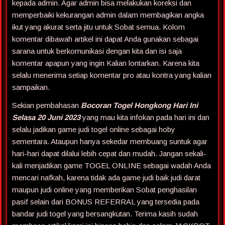
kepada admin. Agar admin bisa melakukan koreksi dan
memperbaiki kekurangan admin dalam membagikan angka
ikut yang akurat serta jitu untuk Sobat semua. Kolom
komentar dibawah artikel ini dapat Anda gunakan sebagai
sarana untuk berkomunikasi dengan kita dan isi saja
komentar apapun yang ingin Kalian lontarkan. Karena kita
selalu menerima setiap komentar pro atau kontra yang kalian
sampaikan.
Sekian pembahasan
Bocoran Togel Hongkong Hari Ini
Selasa 20 Juni 2023
yang mau kita infokan pada hari ini dan
selalu jadikan game judi togel online sebagai hoby
sementara. Ataupun hanya sekedar membuang suntuk agar
hari-hari dapat dilalui lebih cepat dan mudah. Jangan sekali-
kali menjadikan game TOGEL ONLINE sebagai wadah Anda
mencari nafkah, karena tidak ada game judi baik judi darat
maupun judi online yang memberikan Sobat penghasilan
pasif selain dari BONUS REFERRAL yang tersedia pada
bandar judi togel yang bersangkutan. Terima kasih sudah