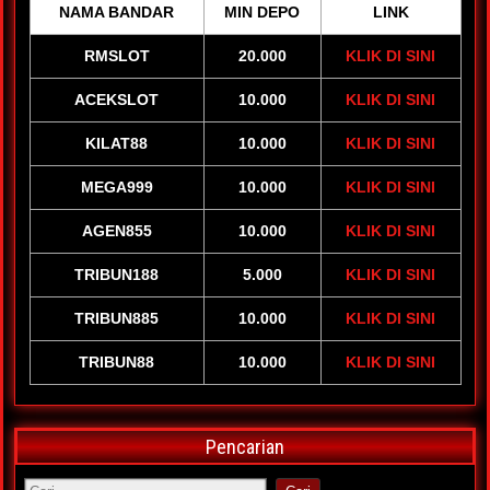
NAMA BANDAR
MIN DEPO
LINK
RMSLOT
20.000
KLIK DI SINI
ACEKSLOT
10.000
KLIK DI SINI
KILAT88
10.000
KLIK DI SINI
MEGA999
10.000
KLIK DI SINI
AGEN855
10.000
KLIK DI SINI
TRIBUN188
5.000
KLIK DI SINI
TRIBUN885
10.000
KLIK DI SINI
TRIBUN88
10.000
KLIK DI SINI
Pencarian