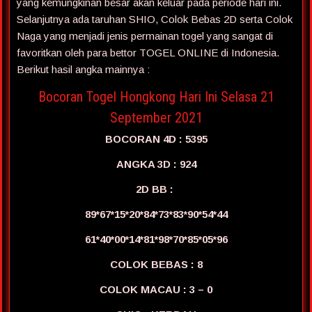
yang kemungkinan besar akan keluar pada periode hari ini.
Selanjutnya ada taruhan SHIO, Colok Bebas 2D serta Colok
Naga yang menjadi jenis permainan togel yang sangat di
favoritkan oleh para bettor TOGEL ONLINE di Indonesia.
Berikut hasil angka mainnya :
Bocoran Togel Hongkong Hari Ini Selasa 21
September 2021
BOCORAN 4D : 5395
ANGKA 3D : 924
2D BB :
89*67*15*20*84*73*83*90*54*44
61*40*00*14*81*98*70*85*05*96
COLOK BEBAS : 8
COLOK MACAU : 3 – 0