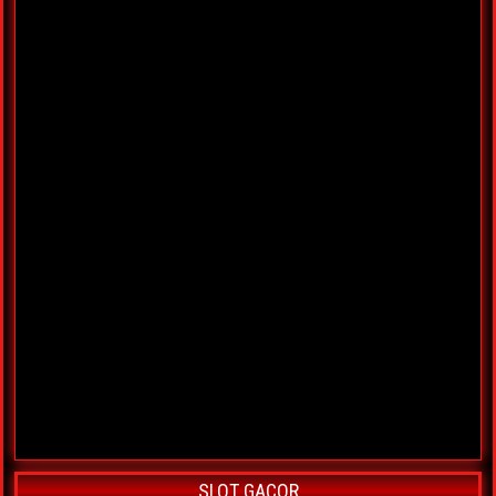
SLOT GACOR