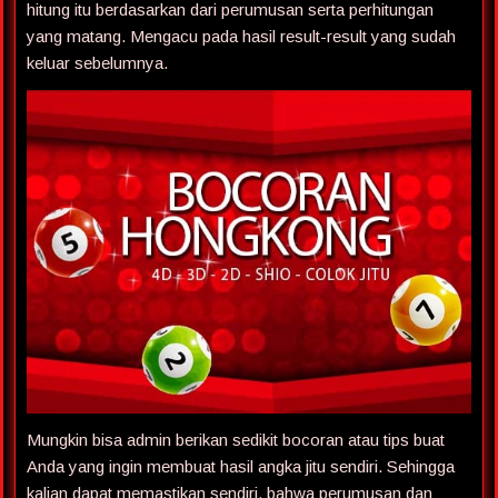
hitung itu berdasarkan dari perumusan serta perhitungan
yang matang. Mengacu pada hasil result-result yang sudah
keluar sebelumnya.
Mungkin bisa admin berikan sedikit bocoran atau tips buat
Anda yang ingin membuat hasil angka jitu sendiri. Sehingga
kalian dapat memastikan sendiri, bahwa perumusan dan