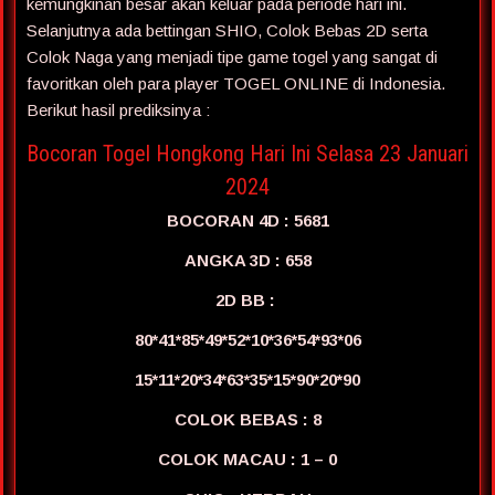
kemungkinan besar akan keluar pada periode hari ini.
Selanjutnya ada bettingan SHIO, Colok Bebas 2D serta
Colok Naga yang menjadi tipe game togel yang sangat di
favoritkan oleh para player TOGEL ONLINE di Indonesia.
Berikut hasil prediksinya :
Bocoran Togel Hongkong Hari Ini Selasa 23 Januari
2024
BOCORAN 4D : 5681
ANGKA 3D : 658
2D BB :
80*41*85*49*52*10*36*54*93*06
15*11*20*34*63*35*15*90*20*90
COLOK BEBAS : 8
COLOK MACAU : 1 – 0