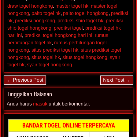
draw togel hongkong
,
master togel hk
,
master togel
hongkong
,
paito togel hk
,
paito togel hongkong
,
prediksi
hk
,
prediksi hongkong
,
prediksi shio togel hk
,
prediksi
shio togel hongkong
,
prediksi togel
,
prediksi togel hk
hari ini
,
prediksi togel hongkong hari ini
,
rumus
perhitungan togel hk
,
rumus perhitungan togel
hongkong
,
situs prediksi togel hk
,
situs prediksi togel
hongkong
,
situs togel hk
,
situs togel hongkong
,
syair
togel hk
,
syair togel hongkong
← Previous Post
Next Post →
Tinggalkan Balasan
Anda harus
masuk
untuk berkomentar.
BANDAR TOGEL ONLINE TERPERCAYA