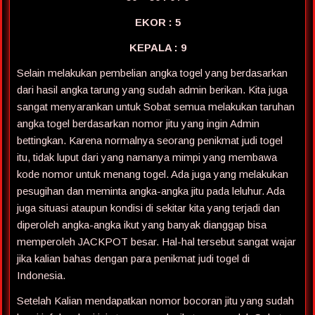
EKOR : 5
KEPALA : 9
Selain melakukan pembelian angka togel yang berdasarkan
dari hasil angka tarung yang sudah admin berikan. Kita juga
sangat menyarankan untuk Sobat semua melakukan taruhan
angka togel berdasarkan nomor jitu yang ingin Admin
bettingkan. Karena normalnya seorang penikmat judi togel
itu, tidak luput dari yang namanya mimpi yang membawa
kode nomor untuk menang togel. Ada juga yang melakukan
pesugihan dan meminta angka-angka jitu pada leluhur. Ada
juga situasi ataupun kondisi di sekitar kita yang terjadi dan
diperoleh angka-angka ikut yang banyak dianggap bisa
memperoleh JACKPOT besar. Hal-hal tersebut sangat wajar
jika kalian bahas dengan para penikmat judi togel di
Indonesia.
Setelah Kalian mendapatkan nomor bocoran jitu yang sudah