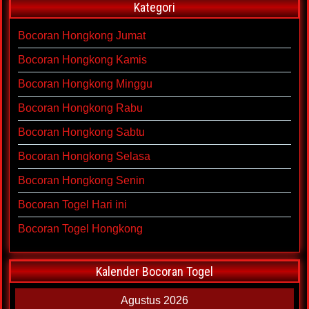
Kategori
Bocoran Hongkong Jumat
Bocoran Hongkong Kamis
Bocoran Hongkong Minggu
Bocoran Hongkong Rabu
Bocoran Hongkong Sabtu
Bocoran Hongkong Selasa
Bocoran Hongkong Senin
Bocoran Togel Hari ini
Bocoran Togel Hongkong
Kalender Bocoran Togel
Agustus 2026