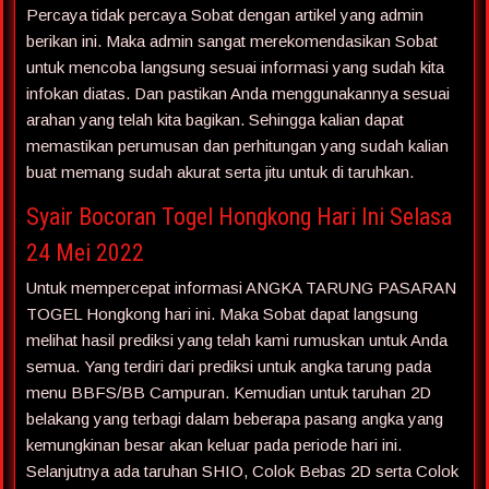
Percaya tidak percaya Sobat dengan artikel yang admin
berikan ini. Maka admin sangat merekomendasikan Sobat
untuk mencoba langsung sesuai informasi yang sudah kita
infokan diatas. Dan pastikan Anda menggunakannya sesuai
arahan yang telah kita bagikan. Sehingga kalian dapat
memastikan perumusan dan perhitungan yang sudah kalian
buat memang sudah akurat serta jitu untuk di taruhkan.
Syair Bocoran Togel Hongkong Hari Ini Selasa
24 Mei 2022
Untuk mempercepat informasi ANGKA TARUNG PASARAN
TOGEL Hongkong hari ini. Maka Sobat dapat langsung
melihat hasil prediksi yang telah kami rumuskan untuk Anda
semua. Yang terdiri dari prediksi untuk angka tarung pada
menu BBFS/BB Campuran. Kemudian untuk taruhan 2D
belakang yang terbagi dalam beberapa pasang angka yang
kemungkinan besar akan keluar pada periode hari ini.
Selanjutnya ada taruhan SHIO, Colok Bebas 2D serta Colok