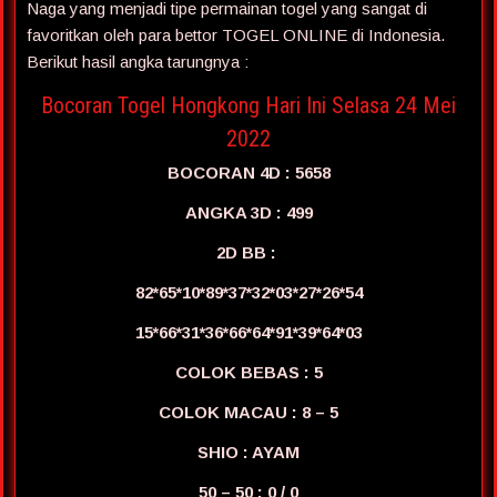
Naga yang menjadi tipe permainan togel yang sangat di
favoritkan oleh para bettor TOGEL ONLINE di Indonesia.
Berikut hasil angka tarungnya :
Bocoran Togel Hongkong Hari Ini Selasa 24 Mei
2022
BOCORAN 4D : 5658
ANGKA 3D : 499
2D BB :
82*65*10*89*37*32*03*27*26*54
15*66*31*36*66*64*91*39*64*03
COLOK BEBAS : 5
COLOK MACAU : 8 – 5
SHIO : AYAM
50 – 50 : 0 / 0