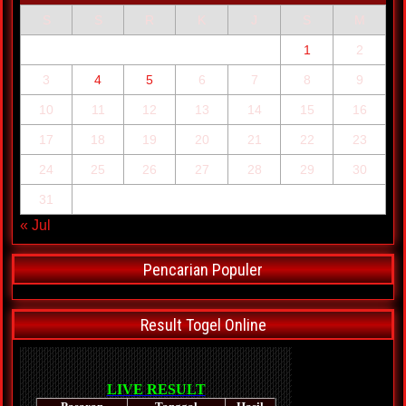
S
S
R
K
J
S
M
1
2
3
4
5
6
7
8
9
10
11
12
13
14
15
16
17
18
19
20
21
22
23
24
25
26
27
28
29
30
31
« Jul
Pencarian Populer
Result Togel Online