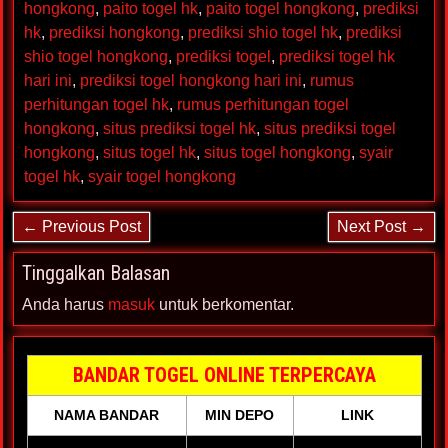
hongkong
,
paito togel hk
,
paito togel hongkong
,
prediksi
hk
,
prediksi hongkong
,
prediksi shio togel hk
,
prediksi
shio togel hongkong
,
prediksi togel
,
prediksi togel hk
hari ini
,
prediksi togel hongkong hari ini
,
rumus
perhitungan togel hk
,
rumus perhitungan togel
hongkong
,
situs prediksi togel hk
,
situs prediksi togel
hongkong
,
situs togel hk
,
situs togel hongkong
,
syair
togel hk
,
syair togel hongkong
← Previous Post
Next Post →
Tinggalkan Balasan
Anda harus
masuk
untuk berkomentar.
BANDAR TOGEL ONLINE TERPERCAYA
NAMA BANDAR
MIN DEPO
LINK