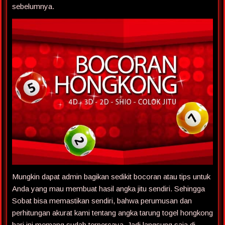
sebelumnya.
Mungkin dapat admin bagikan sedikit bocoran atau tips untuk
Anda yang mau membuat hasil angka jitu sendiri. Sehingga
Sobat bisa memastikan sendiri, bahwa perumusan dan
perhitungan akurat kami tentang angka tarung togel hongkong
hari ini memang sudah terpercaya. Jadi langsung saja di