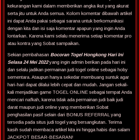
kekurangan kami dalam memberikan angka ikut yang akurat
serta jitu untuk Anda semua. Kolom komentar dibawah artikel
ini dapat Anda pakai sebagai sarana untuk berkomunikasi
dengan kita dan isi saja komentar apapun yang ingin Anda
lontarkan. Karena kami selalu menerima setiap komentar pro
atau kontra yang Sobat sampaikan.
Sekian pembahasan
Bocoran Togel Hongkong Hari Ini
Selasa 24 Mei 2022
yang ingin admin berikan pada hari ini
dan selalu jadikan permainan judi togel online sebagai hoby
sementara. Ataupun hanya sekedar membuang suntuk agar
hari-hari dapat dilalui lebih cepat dan mudah. Jangan sekali-
kali menjadikan game TOGEL ONLINE sebagai tempat Anda
mencari nafkah, karena tidak ada permainan judi baik judi
darat maupun judi online yang memberikan Sobat
penghasilan pasif selain dari BONUS REFERRAL yang
tersedia pada situs judi togel yang bersangkutan. Terima
kasih sudah membaca artikel kita ini hingga habis dan salam
JACKPOT BESAR-BESARAN!