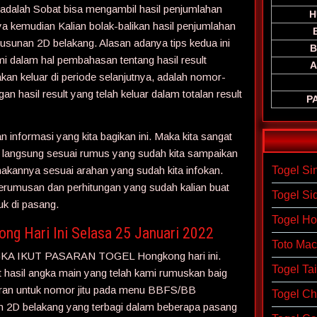
a adalah Sobat bisa mengambil hasil penjumlahan
H
a kemudian Kalian bolak-balikan hasil penjumlahan
susunan 2D belakang. Alasan adanya tips kedua ini
B
i dalam hal pembahasan tentang hasil result
A
kan keluar di periode selanjutnya, adalah nomor-
n hasil result yang telah keluar dalam totalan result
P
 informasi yang kita bagikan ini. Maka kita sangat
langsung sesuai rumus yang sudah kita sampaikan
akannya sesuai arahan yang sudah kita infokan.
Togel Si
erumusan dan perhitungan yang sudah kalian buat
Togel Si
uk di pasang.
Togel H
ng Hari Ini Selasa 25 Januari 2022
Toto Ma
GKA IKUT PASARAN TOGEL Hongkong hari ini.
Togel Ta
t hasil angka main yang telah kami rumuskan baig
coran untuk nomor jitu pada menu BBFS/BB
Togel Ch
 2D belakang yang terbagi dalam beberapa pasang