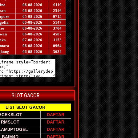
SLOT GACOR
LIST SLOT GACOR
ACEKSLOT
DAFTAR
RMSLOT
DAFTAR
LAMJPTOGEL
DAFTAR
BAIM4D
DAFTAR