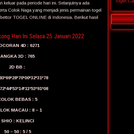
Togel C
keluar pada periode hari ini. Selanjutnya ada
rta Colok Naga yang menjadi jenis permainan togel
a bettor TOGEL ONLINE di Indonesia. Berikut hasil
ong Hari Ini Selasa 25 Januari 2022
OCORAN 4D : 6271
ANGKA 3D : 765
2D BB :
93*69*28*70*00*32*31*78
72*44*53*14*11*53*91*08
COLOK BEBAS : 5
LOK MACAU : 8 – 1
SHIO : KELINCI
50 – 50 : 5 / 5