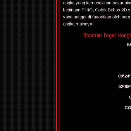
angka yang kemungkinan besar akan 
bettingan SHIO, Colok Bebas 2D se
yang sangat di favoritkan oleh par
angka mainnya :
Bocoran Togel Hongk
B
08*24*
52*88*
CO