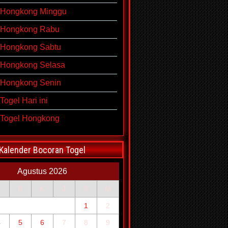
 Hongkong Minggu
 Hongkong Rabu
 Hongkong Sabtu
 Hongkong Selasa
 Hongkong Senin
Togel Hari ini
 Togel Hongkong
Kalender Bocoran Togel
Agustus 2026
S
R
K
J
S
M
1
2
4
5
6
7
8
9