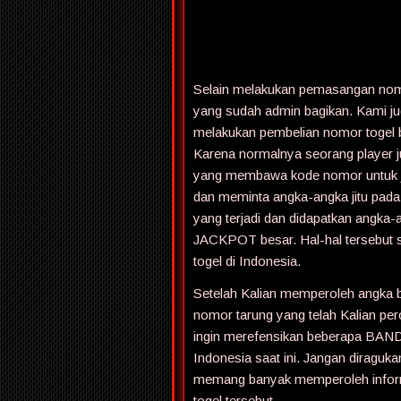
Selain melakukan pemasangan nomor
yang sudah admin bagikan. Kami 
melakukan pembelian nomor togel be
Karena normalnya seorang player jud
yang membawa kode nomor untuk ja
dan meminta angka-angka jitu pada le
yang terjadi dan didapatkan angka
JACKPOT besar. Hal-hal tersebut sa
togel di Indonesia.
Setelah Kalian memperoleh angka boc
nomor tarung yang telah Kalian per
ingin merefensikan beberapa
Indonesia saat ini. Jangan diragukan
memang banyak memperoleh informas
togel tersebut.