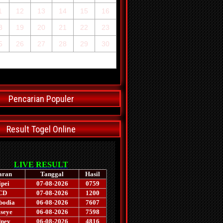
1
12
13
14
15
16
8
19
20
21
22
23
5
26
27
28
29
30
Pencarian Populer
Result Togel Online