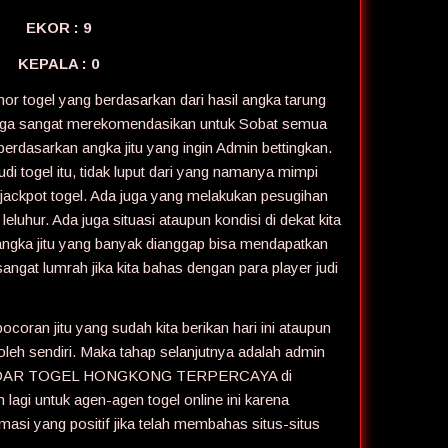
EKOR : 9
KEPALA : 0
 togel yang berdasarkan dari hasil angka tarung
juga sangat merekomendasikan untuk Sobat semua
rdasarkan angka jitu yang ingin Admin bettingkan.
i togel itu, tidak luput dari yang namanya mimpi
ckpot togel. Ada juga yang melakukan pesugihan
luhur. Ada juga situasi ataupun kondisi di dekat kita
-angka jitu yang banyak dianggap bisa mendapatkan
ngat lumrah jika kita bahas dengan para player judi
oran jitu yang sudah kita berikan hari ini ataupun
oleh sendiri. Maka tahap selanjutnya adalah admin
 BANDAR TOGEL HONGKONG TERPERCAYA di
 lagi untuk agen-agen togel online ini karena
i yang positif jika telah membahas situs-situs