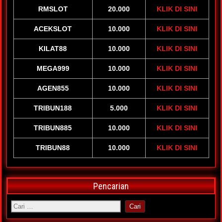
RMSLOT
20.000
KLIK DI SINI
ACEKSLOT
10.000
KLIK DI SINI
KILAT88
10.000
KLIK DI SINI
MEGA999
10.000
KLIK DI SINI
AGEN855
10.000
KLIK DI SINI
TRIBUN188
5.000
KLIK DI SINI
TRIBUN885
10.000
KLIK DI SINI
TRIBUN88
10.000
KLIK DI SINI
Pencarian