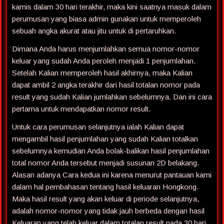
kamis dalam 30 hari terakhir, maka kini saatnya masuk dalam
perumusan yang biasa admin gunakan untuk memperoleh
sebuah angka akurat atau jitu untuk di pertaruhkan.
Dimana Anda harus menjumlahkan semua nomor-nomor
keluar yang sudah Anda peroleh menjadi 1 penjumlahan.
Setelah Kalian memperoleh hasil akhirnya, maka Kalian
dapat ambil 2 angka terakhir dari hasil totalan nomor pada
result yang sudah Kalian jumlahkan sebelumnya. Dan ini cara
pertama untuk mendapatkan nomor result.
Untuk cara perumusan selanjutnya ialah Kalian dapat
mengambil hasil penjumlahan yang sudah Kalian totalkan
sebelumnya kemudian Anda bolak-balikan hasil penjumlahan
total nomor Anda tersebut menjadi susunan 2D belakang.
Alasan adanya Cara kedua ini karena menurut pantauan kami
dalam hal pembahasan tentang hasil keluaran Hongkong.
Maka hasil result yang akan keluar di periode selanjutnya,
adalah nomor-nomor yang tidak jauh berbeda dengan hasil
Keluaran yang telah keluar dalam totalan result pada 30 hari