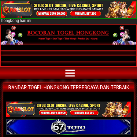
Bocoran Togel Hongkong AKURAT
Bocoran angka jitu togel hongkong paling akurat | prediksi situs agen
bandar togel hongkong terpercaya | nomor main hongkong | data keluaran
hongkong hari ini
BANDAR TOGEL HONGKONG TERPERCAYA DAN TERBAIK