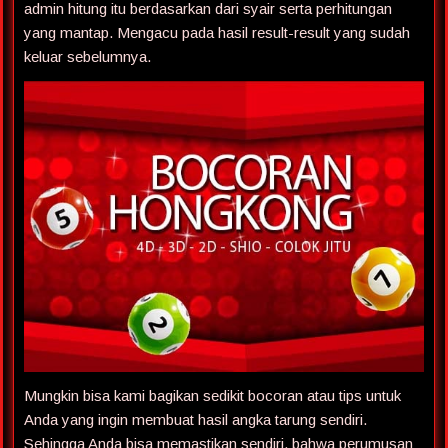
admin hitung itu berdasarkan dari syair serta perhitungan
yang mantap. Mengacu pada hasil result-result yang sudah
keluar sebelumnya.
Mungkin bisa kami bagikan sedikit bocoran atau tips untuk
Anda yang ingin membuat hasil angka tarung sendiri.
Sehingga Anda bisa memastikan sendiri, bahwa perumusan