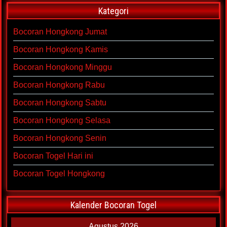
Kategori
Bocoran Hongkong Jumat
Bocoran Hongkong Kamis
Bocoran Hongkong Minggu
Bocoran Hongkong Rabu
Bocoran Hongkong Sabtu
Bocoran Hongkong Selasa
Bocoran Hongkong Senin
Bocoran Togel Hari ini
Bocoran Togel Hongkong
Kalender Bocoran Togel
Agustus 2026