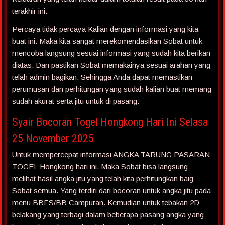
terakhir ini.
Percaya tidak percaya Kalian dengan informasi yang kita
buat ini. Maka kita sangat merekomendasikan Sobat untuk
mencoba langsung sesuai informasi yang sudah kita berikan
diatas. Dan pastikan Sobat memakainya sesuai arahan yang
telah admin bagikan. Sehingga Anda dapat memastikan
perumusan dan perhitungan yang sudah kalian buat memang
sudah akurat serta jitu untuk di pasang.
Syair Bocoran Togel Hongkong Hari Ini Selasa
25 November 2025
Untuk mempercepat informasi ANGKA TARUNG PASARAN
TOGEL Hongkong hari ini. Maka Sobat bisa langsung
melihat hasil angka jitu yang telah kita perhitungkan baig
Sobat semua. Yang terdiri dari bocoran untuk angka jitu pada
menu BBFS/BB Campuran. Kemudian untuk tebakan 2D
belakang yang terbagi dalam beberapa pasang angka yang