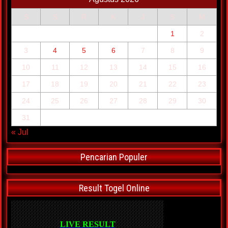
S
S
R
K
J
S
M
1
2
3
4
5
6
7
8
9
10
11
12
13
14
15
16
17
18
19
20
21
22
23
24
25
26
27
28
29
30
31
« Jul
Pencarian Populer
Result Togel Online