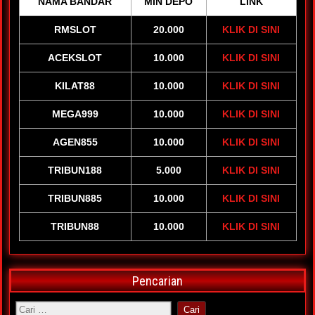
NAMA BANDAR
MIN DEPO
LINK
RMSLOT
20.000
KLIK DI SINI
ACEKSLOT
10.000
KLIK DI SINI
KILAT88
10.000
KLIK DI SINI
MEGA999
10.000
KLIK DI SINI
AGEN855
10.000
KLIK DI SINI
TRIBUN188
5.000
KLIK DI SINI
TRIBUN885
10.000
KLIK DI SINI
TRIBUN88
10.000
KLIK DI SINI
Pencarian