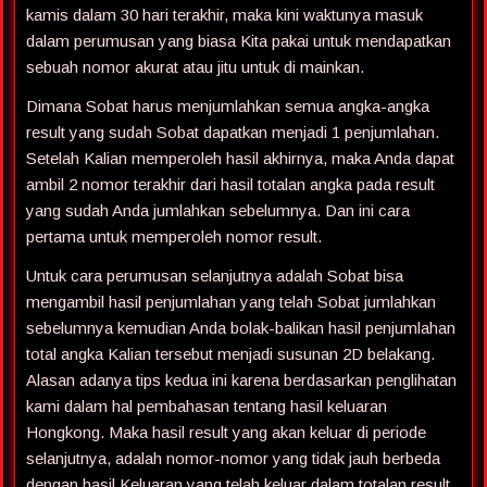
kamis dalam 30 hari terakhir, maka kini waktunya masuk
dalam perumusan yang biasa Kita pakai untuk mendapatkan
sebuah nomor akurat atau jitu untuk di mainkan.
Dimana Sobat harus menjumlahkan semua angka-angka
result yang sudah Sobat dapatkan menjadi 1 penjumlahan.
Setelah Kalian memperoleh hasil akhirnya, maka Anda dapat
ambil 2 nomor terakhir dari hasil totalan angka pada result
yang sudah Anda jumlahkan sebelumnya. Dan ini cara
pertama untuk memperoleh nomor result.
Untuk cara perumusan selanjutnya adalah Sobat bisa
mengambil hasil penjumlahan yang telah Sobat jumlahkan
sebelumnya kemudian Anda bolak-balikan hasil penjumlahan
total angka Kalian tersebut menjadi susunan 2D belakang.
Alasan adanya tips kedua ini karena berdasarkan penglihatan
kami dalam hal pembahasan tentang hasil keluaran
Hongkong. Maka hasil result yang akan keluar di periode
selanjutnya, adalah nomor-nomor yang tidak jauh berbeda
dengan hasil Keluaran yang telah keluar dalam totalan result