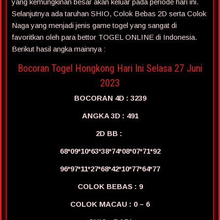
yang kemungkinan besar akan keluar pada periode hari ini.
Selanjutnya ada taruhan SHIO, Colok Bebas 2D serta Colok
Naga yang menjadi jenis game togel yang sangat di
favoritkan oleh para bettor TOGEL ONLINE di Indonesia.
Berikut hasil angka mainnya :
Bocoran Togel Hongkong Hari Ini Selasa 27 Juni
2023
BOCORAN 4D : 3239
ANGKA 3D : 491
2D BB :
68*09*10*63*38*74*08*07*71*92
96*97*11*27*68*42*10*77*64*77
COLOK BEBAS : 9
COLOK MACAU : 0 – 6