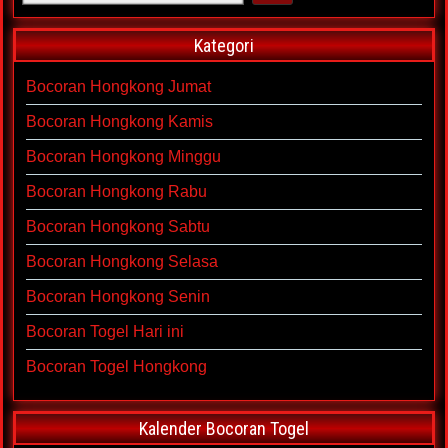
Kategori
Bocoran Hongkong Jumat
Bocoran Hongkong Kamis
Bocoran Hongkong Minggu
Bocoran Hongkong Rabu
Bocoran Hongkong Sabtu
Bocoran Hongkong Selasa
Bocoran Hongkong Senin
Bocoran Togel Hari ini
Bocoran Togel Hongkong
Kalender Bocoran Togel