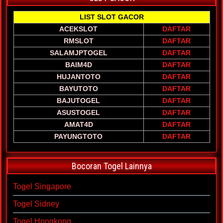
LIST SLOT GACOR
ACEKSLOT
DAFTAR
RMSLOT
DAFTAR
SALAMJPTOGEL
DAFTAR
BAIM4D
DAFTAR
HUJANTOTO
DAFTAR
BAYUTOTO
DAFTAR
BAJUTOGEL
DAFTAR
ASUSTOGEL
DAFTAR
AMAT4D
DAFTAR
PAYUNGTOTO
DAFTAR
Bocoran Togel Lainnya
Togel Singapore
Togel Sidney
Togel Hongkong