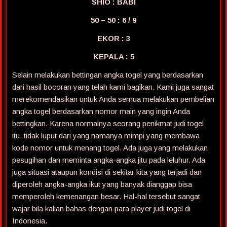
SHIO : BABI
50 – 50 : 6 / 9
EKOR : 3
KEPALA : 5
Selain melakukan bettingan angka togel yang berdasarkan
dari hasil bocoran yang telah kami bagikan. Kami juga sangat
merekomendasikan untuk Anda semua melakukan pembelian
angka togel berdasarkan nomor main yang ingin Anda
bettingkan. Karena normalnya seorang penikmat judi togel
itu, tidak luput dari yang namanya mimpi yang membawa
kode nomor untuk menang togel. Ada juga yang melakukan
pesugihan dan meminta angka-angka jitu pada leluhur. Ada
juga situasi ataupun kondisi di sekitar kita yang terjadi dan
diperoleh angka-angka ikut yang banyak dianggap bisa
memperoleh kemenangan besar. Hal-hal tersebut sangat
wajar bila kalian bahas dengan para player judi togel di
Indonesia.