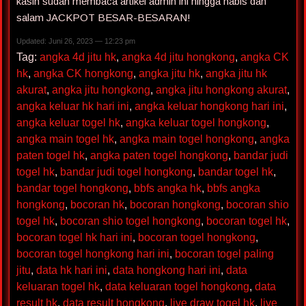
kasih sudah membaca artikel admin ini hingga habis dan
salam JACKPOT BESAR-BESARAN!
Updated: Juni 26, 2023 — 12:23 pm
Tag:
angka 4d jitu hk
,
angka 4d jitu hongkong
,
angka CK
hk
,
angka CK hongkong
,
angka jitu hk
,
angka jitu hk
akurat
,
angka jitu hongkong
,
angka jitu hongkong akurat
,
angka keluar hk hari ini
,
angka keluar hongkong hari ini
,
angka keluar togel hk
,
angka keluar togel hongkong
,
angka main togel hk
,
angka main togel hongkong
,
angka
paten togel hk
,
angka paten togel hongkong
,
bandar judi
togel hk
,
bandar judi togel hongkong
,
bandar togel hk
,
bandar togel hongkong
,
bbfs angka hk
,
bbfs angka
hongkong
,
bocoran hk
,
bocoran hongkong
,
bocoran shio
togel hk
,
bocoran shio togel hongkong
,
bocoran togel hk
,
bocoran togel hk hari ini
,
bocoran togel hongkong
,
bocoran togel hongkong hari ini
,
bocoran togel paling
jitu
,
data hk hari ini
,
data hongkong hari ini
,
data
keluaran togel hk
,
data keluaran togel hongkong
,
data
result hk
,
data result hongkong
,
live draw togel hk
,
live