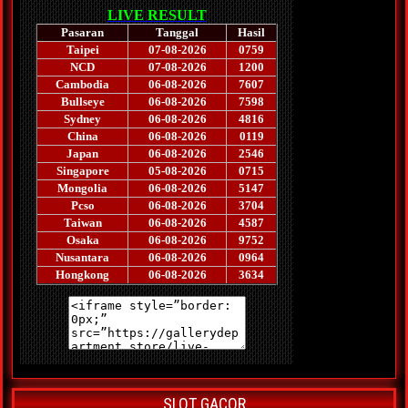
SLOT GACOR