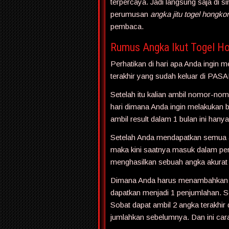
terpercaya. Jadi langsung saja di 
perumusan
angka jitu togel hongko
pembaca.
Rumus Angka Ikut Togel Hon
Perhatikan di hari apa Anda ingin me
terakhir yang sudah keluar di
Setelah itu kalian ambil nomor-nom
hari dimana Anda ingin melakukan be
ambil result dalam 1 bulan ini hany
Setelah Anda mendapatkan semua an
maka kini saatnya masuk dalam per
menghasilkan sebuah angka akurat at
Dimana Anda harus menambahkan s
dapatkan menjadi 1 penjumlahan. 
Sobat dapat ambil 2 angka terakhir 
jumlahkan sebelumnya. Dan ini car