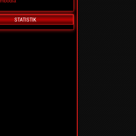
ambodia
STATISTIK