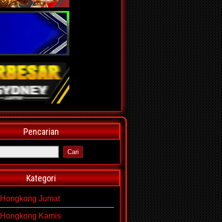
Pencarian
Kategori
 Hongkong Jumat
 Hongkong Kamis