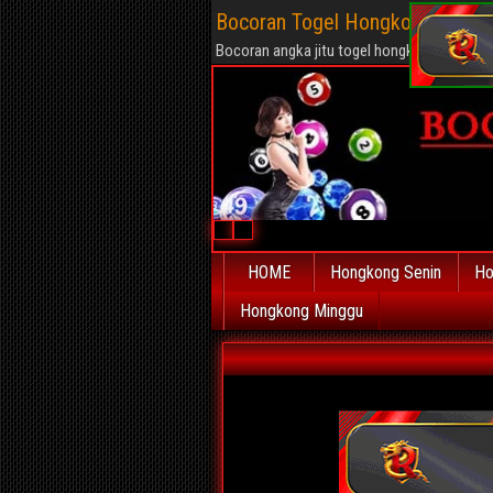
Bocoran Togel Hongkong AKUR
Bocoran angka jitu togel hongkong paling a
HOME
Hongkong Senin
Ho
Hongkong Minggu