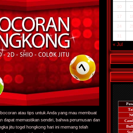
10
1
17
1
24
2
31
« Jul
t bocoran atau tips untuk Anda yang mau membuat
alian dapat memastikan sendiri, bahwa perumusan dan
gka jitu togel hongkong hari ini memang telah