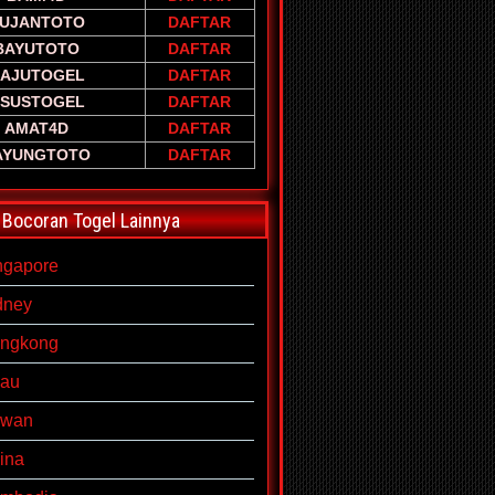
UJANTOTO
DAFTAR
BAYUTOTO
DAFTAR
AJUTOGEL
DAFTAR
SUSTOGEL
DAFTAR
AMAT4D
DAFTAR
AYUNGTOTO
DAFTAR
Bocoran Togel Lainnya
ngapore
dney
ongkong
cau
iwan
ina