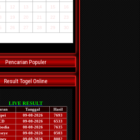
1
12
13
14
15
16
8
19
20
21
22
23
5
26
27
28
29
30
Pencarian Populer
Result Togel Online