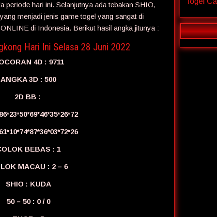
Togel C
 periode hari ini. Selanjutnya ada tebakan SHIO,
ang menjadi jenis game togel yang sangat di
ONLINE di Indonesia. Berikut hasil angka jitunya :
kong Hari Ini Selasa 28 Juni 2022
OCORAN 4D : 9711
ANGKA 3D : 500
2D BB :
86*23*50*69*46*35*26*72
61*10*74*87*36*03*72*26
COLOK BEBAS : 1
LOK MACAU : 2 – 6
SHIO : KUDA
50 – 50 : 0 / 0