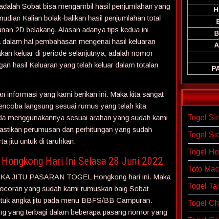
adalah Sobat bisa mengambil hasil penjumlahan yang
H
udian Kalian bolak-balikan hasil penjumlahan total
nan 2D belakang. Alasan adanya tips kedua ini
B
ta dalam hal pembahasan mengenai hasil keluaran
A
kan keluar di periode selanjutnya, adalah nomor-
an hasil Keluaran yang telah keluar dalam totalan
P
n informasi yang kami berikan ini. Maka kita sangat
ncoba langsung sesuai rumus yang telah kita
nda menggunakannya sesuai arahan yang sudah kami
Togel Si
astikan perumusan dan perhitungan yang sudah
Togel Si
a jitu untuk di taruhkan.
Togel H
 Hongkong Hari Ini Selasa 28 Juni 2022
Toto Ma
GKA JITU PASARAN TOGEL Hongkong hari ini. Maka
Togel Ta
l bocoran yang sudah kami rumuskan baig Sobat
 untuk angka jitu pada menu BBFS/BB Campuran.
Togel Ch
ng yang terbagi dalam beberapa pasang nomor yang