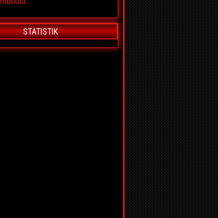
ambodia
STATISTIK