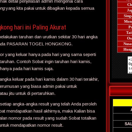
simak detail penjelasan admin mengenai cara
ong
yang kita pakai untuk dibagikan kepada semua
ong hari ini Paling Akurat
melakukan taruhan dan urutkan sekitar 30 hari angka
uar pada PASARAN TOGEL HONGKONG.
or yang keluar hanya pada hari yang sama seperti
taruhan. Contoh Sobat ingin taruhan hari kamis,
 hanya pada hari kamis saja.
gka keluar pada hari kamis dalam 30 hari terakhir,
erumusan yang biasa admin pakai untuk
au jitu untuk di pertaruhkan.
tiap angka-angka result yang telah Anda peroleh
bat mendapatkan hasil akhirnya, maka Kalian bisa
otalan nomor pada result yang sudah Sobat totalkan
SA
untuk mendapatkan nomor result.