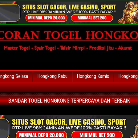
AT
kurat | prediksi situs agen bandar togel hongkong terpercaya | nomor main hon
ngkong Selasa
Hongkong Rabu
Hongkong Kamis
Hongkong
BANDAR TOGEL HONGKONG TERPERCAYA DAN TERBAIK