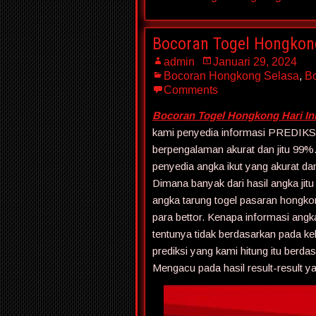
Bocoran Togel Hongkong
admin
Januari 29, 2024
Bocoran Hongkong Selasa
,
Bo
Comments
Bocoran Togel Hongkong Hari Ini
kami penyedia informasi PRED
berpengalaman akurat dan jitu 99%.
penyedia angka ikut yang akurat dan
Dimana banyak dari hasil angka jitu
angka tarung togel pasaran hong
para bettor. Kenapa informasi angka 
tentunya tidak berdasarkan pada 
prediksi yang kami hitung itu berda
Mengacu pada hasil result-result 