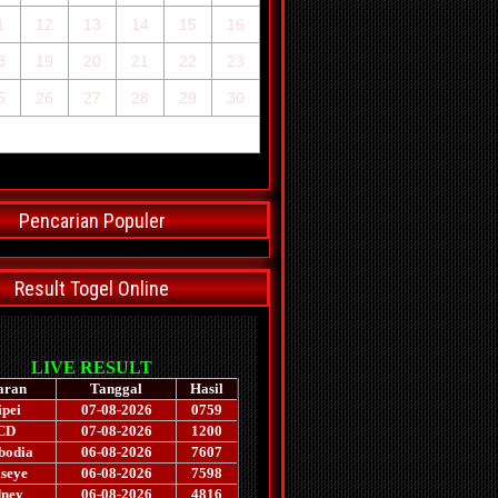
1
12
13
14
15
16
8
19
20
21
22
23
5
26
27
28
29
30
Pencarian Populer
Result Togel Online