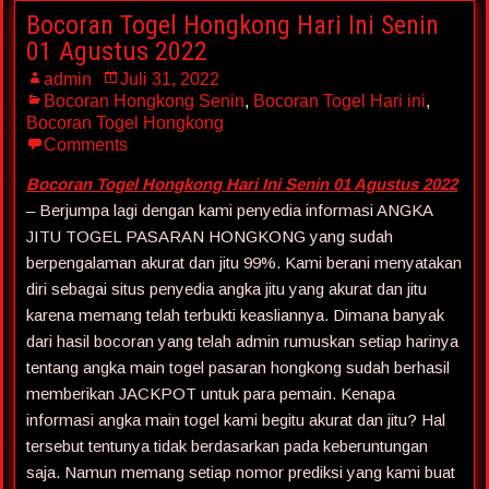
Bocoran Togel Hongkong Hari Ini Senin
01 Agustus 2022
admin
Juli 31, 2022
Bocoran Hongkong Senin
,
Bocoran Togel Hari ini
,
Bocoran Togel Hongkong
Comments
Bocoran Togel Hongkong Hari Ini Senin 01 Agustus 2022
– Berjumpa lagi dengan kami penyedia informasi ANGKA
JITU TOGEL PASARAN HONGKONG yang sudah
berpengalaman akurat dan jitu 99%. Kami berani menyatakan
diri sebagai situs penyedia angka jitu yang akurat dan jitu
karena memang telah terbukti keasliannya. Dimana banyak
dari hasil bocoran yang telah admin rumuskan setiap harinya
tentang angka main togel pasaran hongkong sudah berhasil
memberikan JACKPOT untuk para pemain. Kenapa
informasi angka main togel kami begitu akurat dan jitu? Hal
tersebut tentunya tidak berdasarkan pada keberuntungan
saja. Namun memang setiap nomor prediksi yang kami buat