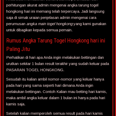
perhitungan akurat admin mengenai angka tarung togel
hongkong hari ini memang telah terpercaya. Jadi langsung
saja di simak uraian penjelasan admin mengenai cara
perumusan
angka main togel hongkong
yang kami gunakan
untuk dibagikan kepada semua pemain.
Rumus Angka Tarung Togel Hongkong hari ini
Paling Jitu
Perhatikan di hari apa Anda ingin melakukan bettingan dan
urutkan sekitar 1 bulan result terakhir yang sudah keluar pada
PASARAN TOGEL HONGKONG.
Sesudah itu kalian ambil nomor-nomor yang keluar hanya
pada hari yang sama seperti hari dimana Anda ingin
melakukan bettingan. Contoh Kalian mau betting hari kamis,
maka ambil angka keluar dalam 1 bulan ini hanya pada hari
kamis saja.
Setelah kalian memperoleh semua result pada hari kamis