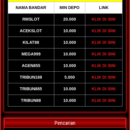
NAMA BANDAR
MIN DEPO
LINK
RMSLOT
20.000
KLIK DI SINI
ACEKSLOT
10.000
KLIK DI SINI
KILAT88
10.000
KLIK DI SINI
MEGA999
10.000
KLIK DI SINI
AGEN855
10.000
KLIK DI SINI
TRIBUN188
5.000
KLIK DI SINI
TRIBUN885
10.000
KLIK DI SINI
TRIBUN88
10.000
KLIK DI SINI
Pencarian