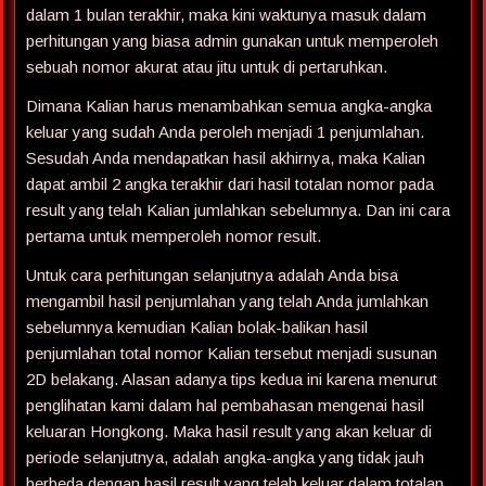
dalam 1 bulan terakhir, maka kini waktunya masuk dalam
perhitungan yang biasa admin gunakan untuk memperoleh
sebuah nomor akurat atau jitu untuk di pertaruhkan.
Dimana Kalian harus menambahkan semua angka-angka
keluar yang sudah Anda peroleh menjadi 1 penjumlahan.
Sesudah Anda mendapatkan hasil akhirnya, maka Kalian
dapat ambil 2 angka terakhir dari hasil totalan nomor pada
result yang telah Kalian jumlahkan sebelumnya. Dan ini cara
pertama untuk memperoleh nomor result.
Untuk cara perhitungan selanjutnya adalah Anda bisa
mengambil hasil penjumlahan yang telah Anda jumlahkan
sebelumnya kemudian Kalian bolak-balikan hasil
penjumlahan total nomor Kalian tersebut menjadi susunan
2D belakang. Alasan adanya tips kedua ini karena menurut
penglihatan kami dalam hal pembahasan mengenai hasil
keluaran Hongkong. Maka hasil result yang akan keluar di
periode selanjutnya, adalah angka-angka yang tidak jauh
berbeda dengan hasil result yang telah keluar dalam totalan