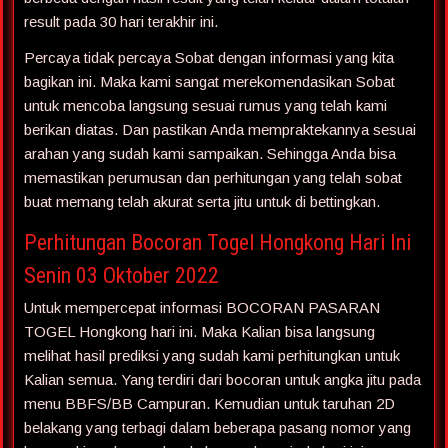
result pada 30 hari terakhir ini.
Percaya tidak percaya Sobat dengan informasi yang kita
bagikan ini. Maka kami sangat merekomendasikan Sobat
untuk mencoba langsung sesuai rumus yang telah kami
berikan diatas. Dan pastikan Anda mempraktekannya sesuai
arahan yang sudah kami sampaikan. Sehingga Anda bisa
memastikan perumusan dan perhitungan yang telah sobat
buat memang telah akurat serta jitu untuk di bettingkan.
Perhitungan Bocoran Togel Hongkong Hari Ini
Senin 03 Oktober 2022
Untuk mempercepat informasi BOCORAN PASARAN
TOGEL Hongkong hari ini. Maka Kalian bisa langsung
melihat hasil prediksi yang sudah kami perhitungkan untuk
Kalian semua. Yang terdiri dari bocoran untuk angka jitu pada
menu BBFS/BB Campuran. Kemudian untuk taruhan 2D
belakang yang terbagi dalam beberapa pasang nomor yang