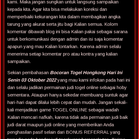
kami. Maka jangan sungkan untuk langsung sampaikan
kepada kita. Agar kita bisa melakukan koreksi dan
memperbaiki kekurangan kita dalam membagikan angka
tarung yang akurat serta jitu bagi Kalian semua. Kolom
komentar dibawah blog ini bisa Kalian pakai sebagai sarana
untuk berkomunikasi dengan admin dan isi saja komentar
apapun yang mau Kalian lontarkan. Karena admin selalu
menerima setiap komentar pro atau kontra yang kalian
sampaikan.
Sekian pembahasan
Bocoran Togel Hongkong Hari Ini
Senin 03 Oktober 2022
yang mau kami infokan pada hari ini
dan selalu jadikan permainan judi togel online sebagai hoby
sementara. Ataupun hanya sekedar membuang suntuk agar
hari-hari dapat dilalui lebih cepat dan mudah. Jangan sekali-
kali menjadikan game TOGEL ONLINE sebagai wadah
Kalian mencari nafkah, karena tidak ada permainan judi baik
judi darat maupun judi online yang memberikan Anda
penghasilan pasif selain dari BONUS REFERRAL yang