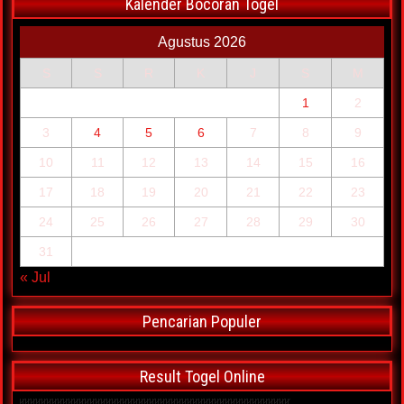
Kalender Bocoran Togel
Agustus 2026
S
S
R
K
J
S
M
1
2
3
4
5
6
7
8
9
10
11
12
13
14
15
16
17
18
19
20
21
22
23
24
25
26
27
28
29
30
31
« Jul
Pencarian Populer
Result Togel Online