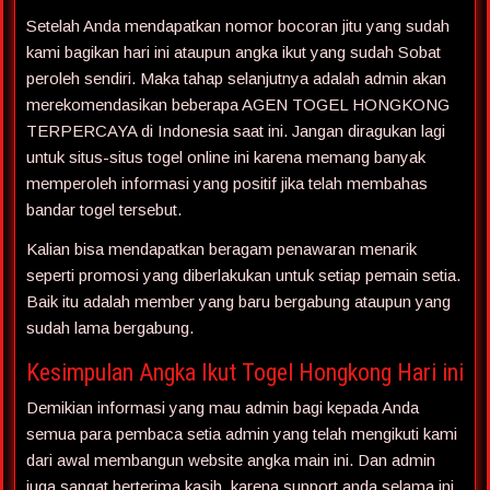
Setelah Anda mendapatkan nomor bocoran jitu yang sudah
kami bagikan hari ini ataupun angka ikut yang sudah Sobat
peroleh sendiri. Maka tahap selanjutnya adalah admin akan
merekomendasikan beberapa AGEN TOGEL HONGKONG
TERPERCAYA di Indonesia saat ini. Jangan diragukan lagi
untuk situs-situs togel online ini karena memang banyak
memperoleh informasi yang positif jika telah membahas
bandar togel tersebut.
Kalian bisa mendapatkan beragam penawaran menarik
seperti promosi yang diberlakukan untuk setiap pemain setia.
Baik itu adalah member yang baru bergabung ataupun yang
sudah lama bergabung.
Kesimpulan Angka Ikut Togel Hongkong Hari ini
Demikian informasi yang mau admin bagi kepada Anda
semua para pembaca setia admin yang telah mengikuti kami
dari awal membangun website angka main ini. Dan admin
juga sangat berterima kasih, karena support anda selama ini.