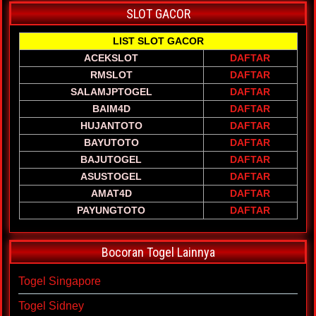
SLOT GACOR
LIST SLOT GACOR
ACEKSLOT
DAFTAR
RMSLOT
DAFTAR
SALAMJPTOGEL
DAFTAR
BAIM4D
DAFTAR
HUJANTOTO
DAFTAR
BAYUTOTO
DAFTAR
BAJUTOGEL
DAFTAR
ASUSTOGEL
DAFTAR
AMAT4D
DAFTAR
PAYUNGTOTO
DAFTAR
Bocoran Togel Lainnya
Togel Singapore
Togel Sidney