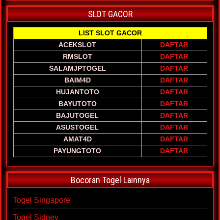
SLOT GACOR
LIST SLOT GACOR
ACEKSLOT
DAFTAR
RMSLOT
DAFTAR
SALAMJPTOGEL
DAFTAR
BAIM4D
DAFTAR
HUJANTOTO
DAFTAR
BAYUTOTO
DAFTAR
BAJUTOGEL
DAFTAR
ASUSTOGEL
DAFTAR
AMAT4D
DAFTAR
PAYUNGTOTO
DAFTAR
Bocoran Togel Lainnya
Togel Singapore
Togel Sidney