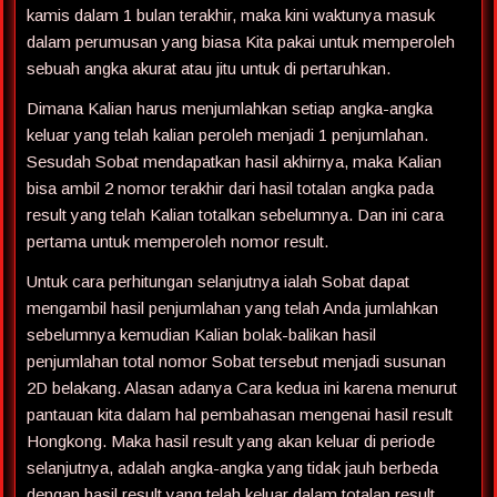
kamis dalam 1 bulan terakhir, maka kini waktunya masuk
dalam perumusan yang biasa Kita pakai untuk memperoleh
sebuah angka akurat atau jitu untuk di pertaruhkan.
Dimana Kalian harus menjumlahkan setiap angka-angka
keluar yang telah kalian peroleh menjadi 1 penjumlahan.
Sesudah Sobat mendapatkan hasil akhirnya, maka Kalian
bisa ambil 2 nomor terakhir dari hasil totalan angka pada
result yang telah Kalian totalkan sebelumnya. Dan ini cara
pertama untuk memperoleh nomor result.
Untuk cara perhitungan selanjutnya ialah Sobat dapat
mengambil hasil penjumlahan yang telah Anda jumlahkan
sebelumnya kemudian Kalian bolak-balikan hasil
penjumlahan total nomor Sobat tersebut menjadi susunan
2D belakang. Alasan adanya Cara kedua ini karena menurut
pantauan kita dalam hal pembahasan mengenai hasil result
Hongkong. Maka hasil result yang akan keluar di periode
selanjutnya, adalah angka-angka yang tidak jauh berbeda
dengan hasil result yang telah keluar dalam totalan result