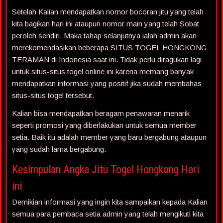
Setelah Kalian mendapatkan nomor bocoran jitu yang telah
kita bagikan hari ini ataupun nomor main yang telah Sobat
peroleh sendiri. Maka tahap selanjutnya ialah admin akan
merekomendasikan beberapa SITUS TOGEL HONGKONG
TERAMAN di Indonesia saat ini. Tidak perlu diragukan lagi
untuk situs-situs togel online ini karena memang banyak
mendapatkan informasi yang positif jika sudah membahas
situs-situs togel tersebut.
Kalian bisa mendapatkan beragam penawaran menarik
seperti promosi yang diberlakukan untuk semua member
setia. Baik itu adalah member yang baru bergabung ataupun
yang sudah lama bergabung.
Kesimpulan Angka Jitu Togel Hongkong Hari
ini
Demikian informasi yang ingin kita sampaikan kepada Kalian
semua para pembaca setia admin yang telah mengikuti kita