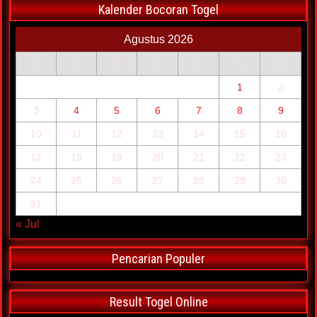
Kalender Bocoran Togel
Agustus 2026
S
S
R
K
J
S
M
1
2
3
4
5
6
7
8
9
10
11
12
13
14
15
16
17
18
19
20
21
22
23
24
25
26
27
28
29
30
31
« Jul
Pencarian Populer
Result Togel Online