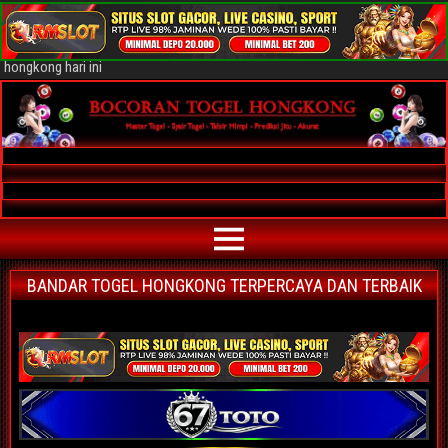
Bocoran Togel Hongkong AKURAT
Bocoran angka jitu togel hongkong paling akurat | prediksi situs agen
bandar togel hongkong terpercaya | nomor main hongkong | data keluaran
hongkong hari ini
BANDAR TOGEL HONGKONG TERPERCAYA DAN TERBAIK