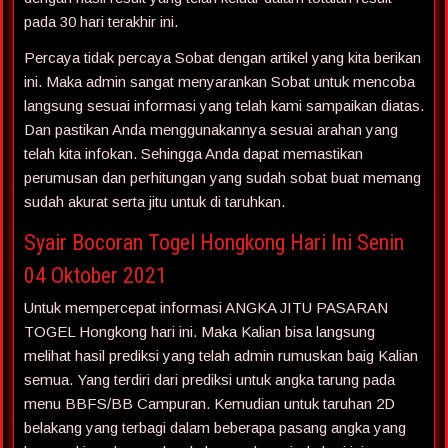
pada 30 hari terakhir ini.
Percaya tidak percaya Sobat dengan artikel yang kita berikan
ini. Maka admin sangat menyarankan Sobat untuk mencoba
langsung sesuai informasi yang telah kami sampaikan diatas.
Dan pastikan Anda menggunakannya sesuai arahan yang
telah kita infokan. Sehingga Anda dapat memastikan
perumusan dan perhitungan yang sudah sobat buat memang
sudah akurat serta jitu untuk di taruhkan.
Syair Bocoran Togel Hongkong Hari Ini Senin
04 Oktober 2021
Untuk mempercepat informasi ANGKA JITU PASARAN
TOGEL Hongkong hari ini. Maka Kalian bisa langsung
melihat hasil prediksi yang telah admin rumuskan baig Kalian
semua. Yang terdiri dari prediksi untuk angka tarung pada
menu BBFS/BB Campuran. Kemudian untuk taruhan 2D
belakang yang terbagi dalam beberapa pasang angka yang