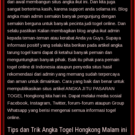
dari awal membangun situs angka ikut ini. Dan kita juga
sangat berterima kasih, karena support anda selama ini. Blog
angka main admin semakin banyak pengunjung dengan
semakin berguna untuk banyak pecinta judi togel online. Dan
selalu pastikan Kalian membagikan blog angka ikut admin
kepada teman-teman atau kerabat Anda ya Guys. Supaya
informasi positif yang selalu kita berikan pada artikel angka
tarung togel kami dapat di ketahui banyak pemain dan
menguntungkan banyak pihak. Baik itu pihak para pemain
togel online di Indonesia ataupun penyedia situs hasil
rekomendasi dari admin yang memang sudah terpercaya
dan aman untuk dimainkan. Cara yang baik dan benar untuk
mempublikasikan situs artikel ANGKA JITU PASARAN
TOGEL Hongkong kita hari ini. Dapat melalui media sosial
Facebook, Instagram, Twitter, forum-forum ataupun Group
Whatsapp yang berisi mengenai semua informasi togel
online.
Tips dan Trik Angka Togel Hongkong Malam ini