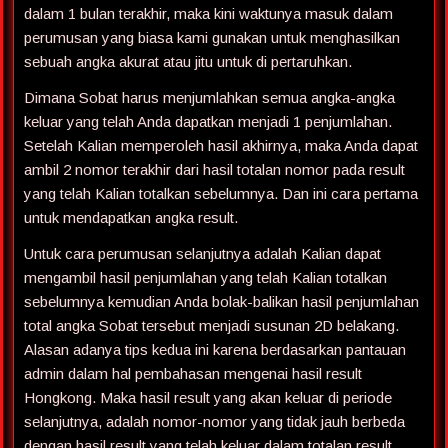
dalam 1 bulan terakhir, maka kini waktunya masuk dalam
perumusan yang biasa kami gunakan untuk menghasilkan
sebuah angka akurat atau jitu untuk di pertaruhkan.
Dimana Sobat harus menjumlahkan semua angka-angka
keluar yang telah Anda dapatkan menjadi 1 penjumlahan.
Setelah Kalian memperoleh hasil akhirnya, maka Anda dapat
ambil 2 nomor terakhir dari hasil totalan nomor pada result
yang telah Kalian totalkan sebelumnya. Dan ini cara pertama
untuk mendapatkan angka result.
Untuk cara perumusan selanjutnya adalah Kalian dapat
mengambil hasil penjumlahan yang telah Kalian totalkan
sebelumnya kemudian Anda bolak-balikan hasil penjumlahan
total angka Sobat tersebut menjadi susunan 2D belakang.
Alasan adanya tips kedua ini karena berdasarkan pantauan
admin dalam hal pembahasan mengenai hasil result
Hongkong. Maka hasil result yang akan keluar di periode
selanjutnya, adalah nomor-nomor yang tidak jauh berbeda
dengan hasil result yang telah keluar dalam totalan result