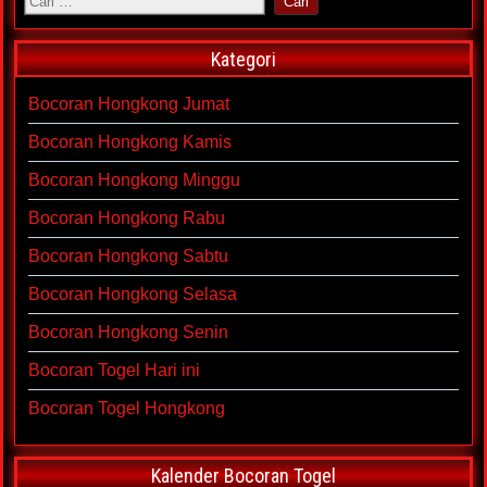
Kategori
Bocoran Hongkong Jumat
Bocoran Hongkong Kamis
Bocoran Hongkong Minggu
Bocoran Hongkong Rabu
Bocoran Hongkong Sabtu
Bocoran Hongkong Selasa
Bocoran Hongkong Senin
Bocoran Togel Hari ini
Bocoran Togel Hongkong
Kalender Bocoran Togel