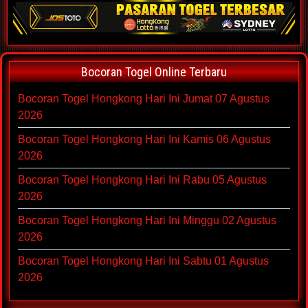
Bocoran Togel Online Terbaru
Bocoran Togel Hongkong Hari Ini Jumat 07 Agustus
2026
Bocoran Togel Hongkong Hari Ini Kamis 06 Agustus
2026
Bocoran Togel Hongkong Hari Ini Rabu 05 Agustus
2026
Bocoran Togel Hongkong Hari Ini Minggu 02 Agustus
2026
Bocoran Togel Hongkong Hari Ini Sabtu 01 Agustus
2026