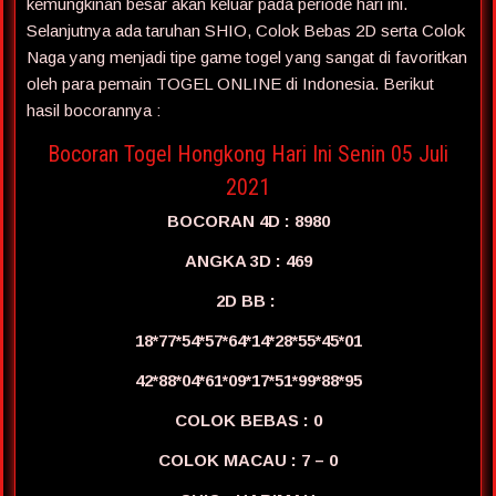
kemungkinan besar akan keluar pada periode hari ini.
Selanjutnya ada taruhan SHIO, Colok Bebas 2D serta Colok
Naga yang menjadi tipe game togel yang sangat di favoritkan
oleh para pemain TOGEL ONLINE di Indonesia. Berikut
hasil bocorannya :
Bocoran Togel Hongkong Hari Ini Senin 05 Juli
2021
BOCORAN 4D : 8980
ANGKA 3D : 469
2D BB :
18*77*54*57*64*14*28*55*45*01
42*88*04*61*09*17*51*99*88*95
COLOK BEBAS : 0
COLOK MACAU : 7 – 0