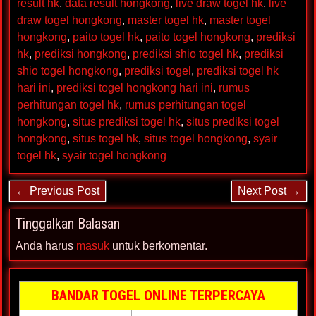
result hk
,
data result hongkong
,
live draw togel hk
,
live
draw togel hongkong
,
master togel hk
,
master togel
hongkong
,
paito togel hk
,
paito togel hongkong
,
prediksi
hk
,
prediksi hongkong
,
prediksi shio togel hk
,
prediksi
shio togel hongkong
,
prediksi togel
,
prediksi togel hk
hari ini
,
prediksi togel hongkong hari ini
,
rumus
perhitungan togel hk
,
rumus perhitungan togel
hongkong
,
situs prediksi togel hk
,
situs prediksi togel
hongkong
,
situs togel hk
,
situs togel hongkong
,
syair
togel hk
,
syair togel hongkong
← Previous Post
Next Post →
Tinggalkan Balasan
Anda harus
masuk
untuk berkomentar.
BANDAR TOGEL ONLINE TERPERCAYA