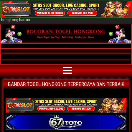
Bocoran Togel Hongkong AKURAT
Bocoran angka jitu togel hongkong paling akurat | prediksi situs agen
bandar togel hongkong terpercaya | nomor main hongkong | data keluaran
hongkong hari ini
BANDAR TOGEL HONGKONG TERPERCAYA DAN TERBAIK