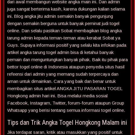
dari awal membangun website angka main ini. Dan admin
juga sangat berterima kasih, karena dukungan kalian selama
ini. Blog angka jitu admin semakin banyak pengunjung
dengan semakin berguna untuk banyak peminat judi togel
online. Dan selalu pastikan Sobat membagikan blog angka
tarung admin kepada teman-teman atau kerabat Sobat ya
Guys. Supaya informasi positif yang selalu kita infokan pada
artikel angka tarung togel admin bisa di ketahui banyak
pemain dan menguntungkan banyak pihak. Baik itu pihak para
bettor togel online di Indonesia ataupun penyedia situs hasil
refeensi dari admin yang memang sudah terpercaya dan
aman untuk dimainkan. Cara yang baik dan benar untuk
membagikan situs artikel ANGKA JITU PASARAN TOGEL
Hongkong admin hari ini. Bisa melalui media sosial
Facebook, Instagram, Twitter, forum-forum ataupun Group
Whatsapp yang berisi tentang semua informasi togel online.
Tips dan Trik Angka Togel Hongkong Malam ini
Jika terdapat saran, kritik atau masukkan yang positif untuk