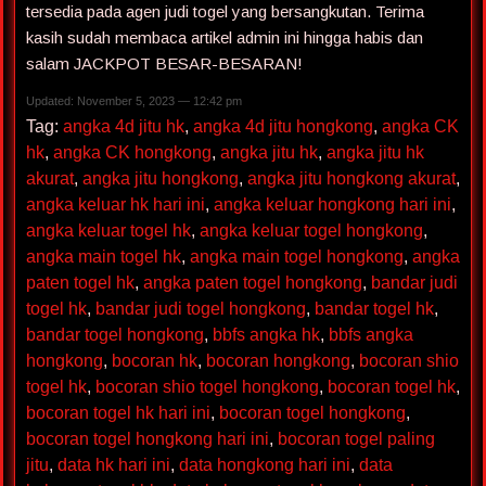
tersedia pada agen judi togel yang bersangkutan. Terima
kasih sudah membaca artikel admin ini hingga habis dan
salam JACKPOT BESAR-BESARAN!
Updated: November 5, 2023 — 12:42 pm
Tag:
angka 4d jitu hk
,
angka 4d jitu hongkong
,
angka CK
hk
,
angka CK hongkong
,
angka jitu hk
,
angka jitu hk
akurat
,
angka jitu hongkong
,
angka jitu hongkong akurat
,
angka keluar hk hari ini
,
angka keluar hongkong hari ini
,
angka keluar togel hk
,
angka keluar togel hongkong
,
angka main togel hk
,
angka main togel hongkong
,
angka
paten togel hk
,
angka paten togel hongkong
,
bandar judi
togel hk
,
bandar judi togel hongkong
,
bandar togel hk
,
bandar togel hongkong
,
bbfs angka hk
,
bbfs angka
hongkong
,
bocoran hk
,
bocoran hongkong
,
bocoran shio
togel hk
,
bocoran shio togel hongkong
,
bocoran togel hk
,
bocoran togel hk hari ini
,
bocoran togel hongkong
,
bocoran togel hongkong hari ini
,
bocoran togel paling
jitu
,
data hk hari ini
,
data hongkong hari ini
,
data