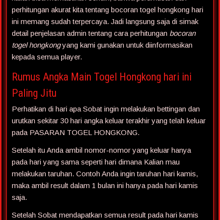
perhitungan akurat kita tentang bocoran togel hongkong hari
ini memang sudah terpercaya. Jadi langsung saja di simak
detail penjelasan admin tentang cara perhitungan
bocoran
togel hongkong
yang kami gunakan untuk diinformasikan
kepada semua player.
Rumus Angka Main Togel Hongkong hari ini
Paling Jitu
Perhatikan di hari apa Sobat ingin melakukan bettingan dan
urutkan sekitar 30 hari angka keluar terakhir yang telah keluar
pada PASARAN TOGEL HONGKONG.
Setelah itu Anda ambil nomor-nomor yang keluar hanya
pada hari yang sama seperti hari dimana Kalian mau
melakukan taruhan. Contoh Anda ingin taruhan hari kamis,
maka ambil result dalam 1 bulan ini hanya pada hari kamis
saja.
Setelah Sobat mendapatkan semua result pada hari kamis