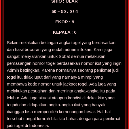
SHIO : ULAR
50 – 50 : 0 / 4
EKOR : 9
KEPALA : 0
Selain melakukan bettingan angka togel yang berdasarkan
dari hasil bocoran yang sudah admin infokan. Kami juga
sangat menyarankan untuk Sobat semua melakukan
pemasangan nomor togel berdasarkan nomor ikut yang ingin
Admin bettingkan. Karena normalnya seorang penikmat judi
togel itu, tidak luput dari yang namanya mimpi yang
membawa kode nomor untuk jackpot togel. Ada juga yang
melakukan pesugihan dan meminta angka-angka jitu pada
leluhur. Ada juga situasi ataupun kondisi di dekat kita yang
terjadi dan didapatkan angka-angka ikut yang banyak
dianggap bisa memperoleh kemenangan besar. Hal-hal
tersebut sangat lumrah bila kita bahas dengan para penikmat
judi togel di Indonesia.