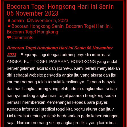
Bocoran Togel Hongkong Hari Ini Senin
06 November 2023
admin
November 5, 2023
Bocoran Hongkong Senin
,
Bocoran Togel Hari ini
,
Bocoran Togel Hongkong
Comments
Bocoran Togel Hongkong Hari Ini Senin 06 November
2023
– Berjumpa lagi dengan admin penyedia informasi
ANGKA IKUT TOGEL PASARAN HONGKONG yang sudah
berpengalaman akurat dan jitu 99%. Kami berani menyatakan
diri sebagai website penyedia angka jitu yang akurat dan jitu
karena memang telah terbukti keasliannya. Dimana banyak
dari hasil angka tarung yang telah admin rangkumkan setiap
harinya tentang angka main togel pasaran hongkong sudah
berhasil memberikan Kemenangan kepada para player.
Kenapa informasi prediksi togel kita begitu akurat dan jitu?
Hal tersebut tentunya tidak berdasarkan pada keberuntungan
saja. Namun memang setiap angka prediksi yang kami buat