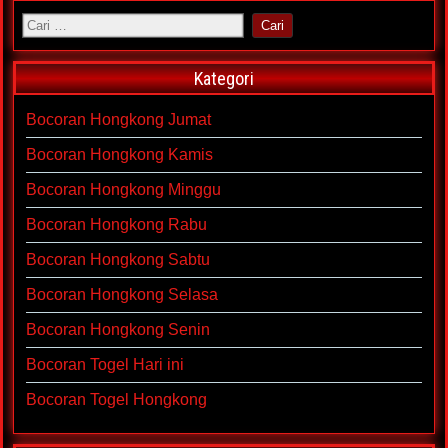
Kategori
Bocoran Hongkong Jumat
Bocoran Hongkong Kamis
Bocoran Hongkong Minggu
Bocoran Hongkong Rabu
Bocoran Hongkong Sabtu
Bocoran Hongkong Selasa
Bocoran Hongkong Senin
Bocoran Togel Hari ini
Bocoran Togel Hongkong