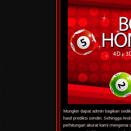
Mungkin dapat admin bagikan sediki
hasil prediksi sendiri. Sehingga A
perhitungan akurat kami mengenai a