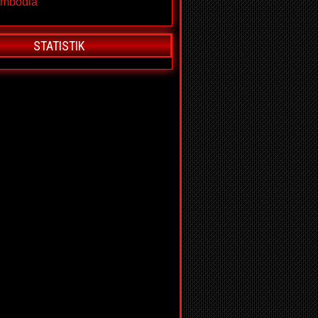
ambodia
STATISTIK