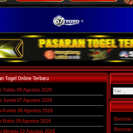
n Togel Online Terbaru
i Sabtu 08 Agustus 2026
i Jumat 07 Agustus 2026
ni Kamis 06 Agustus 2026
Bocoran
ni Rabu 05 Agustus 2026
Bocoran
ni Minggu 02 Agustus 2026