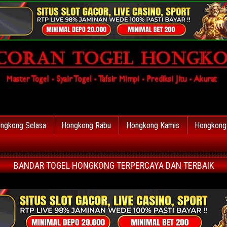
AT
kurat | prediksi situs agen bandar togel hongkong terpercaya | nomor main hon
ngkong Selasa
Hongkong Rabu
Hongkong Kamis
Hongkong
BANDAR TOGEL HONGKONG TERPERCAYA DAN TERBAIK