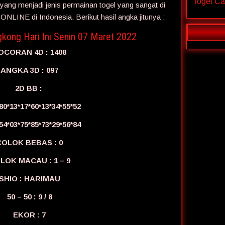
Togel C
ang menjadi jenis permainan togel yang sangat di
ONLINE di Indonesia. Berikut hasil angka jitunya :
kong Hari Ini Senin 07 Maret 2022
OCORAN 4D : 1408
ANGKA 3D : 097
2D BB :
80*13*17*60*13*34*55*52
54*03*75*85*73*29*56*84
COLOK BEBAS : 0
LOK MACAU : 1 – 9
SHIO : HARIMAU
50 – 50 : 9 / 8
EKOR : 7