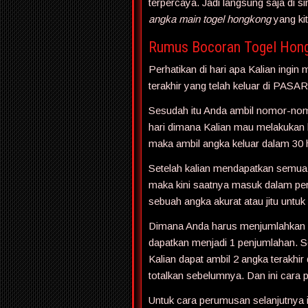
terpercaya. Jadi langsung saja di s
angka main togel hongkong
yang ki
Rumus Bocoran Togel Hongko
Perhatikan di hari apa Kalian ingin 
terakhir yang telah keluar di 
Sesudah itu Anda ambil nomor-nom
hari dimana Kalian mau melakukan b
maka ambil angka keluar dalam 30 ha
Setelah kalian mendapatkan semua a
maka kini saatnya masuk dalam pe
sebuah angka akurat atau jitu untuk 
Dimana Anda harus menjumlahkan 
dapatkan menjadi 1 penjumlahan. S
Kalian dapat ambil 2 angka terakhir
totalkan sebelumnya. Dan ini cara
Untuk cara perumusan selanjutnya 