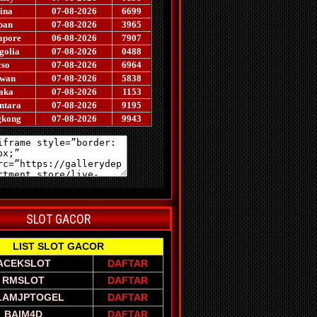
SLOT GACOR
LIST SLOT GACOR
ACEKSLOT
DAFTAR
RMSLOT
DAFTAR
LAMJPTOGEL
DAFTAR
BAIM4D
DAFTAR