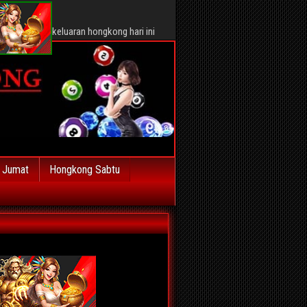
gkong | data keluaran hongkong hari ini
 Jumat
Hongkong Sabtu