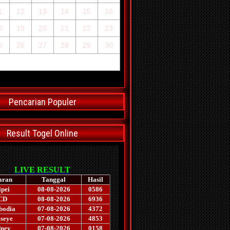
1
12
13
14
15
16
8
19
20
21
22
23
5
26
27
28
29
30
Pencarian Populer
Result Togel Online