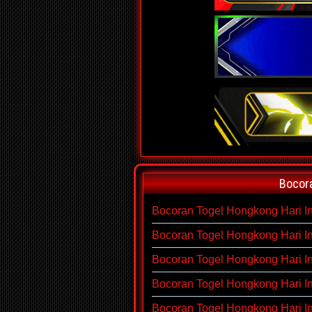
Bocora
Bocoran Togel Hongkong Hari In
Bocoran Togel Hongkong Hari In
Bocoran Togel Hongkong Hari I
Bocoran Togel Hongkong Hari I
Bocoran Togel Hongkong Hari I