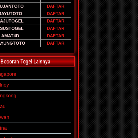
UJANTOTO
DAFTAR
BAYUTOTO
DAFTAR
AJUTOGEL
DAFTAR
SUSTOGEL
DAFTAR
AMAT4D
DAFTAR
AYUNGTOTO
DAFTAR
Bocoran Togel Lainnya
ngapore
dney
ongkong
cau
iwan
ina