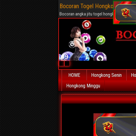
Bocoran Togel Hongkong AKUR
Bocoran angka jitu togel hongkong paling a
HOME
Hongkong Senin
Ho
Hongkong Minggu