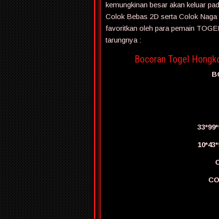
kemungkinan besar akan keluar pada
Colok Bebas 2D serta Colok Naga y
favoritkan oleh para pemain TOGEL
tarungnya :
Bocoran Togel Hongko
B
33*99*
10*43*
CO