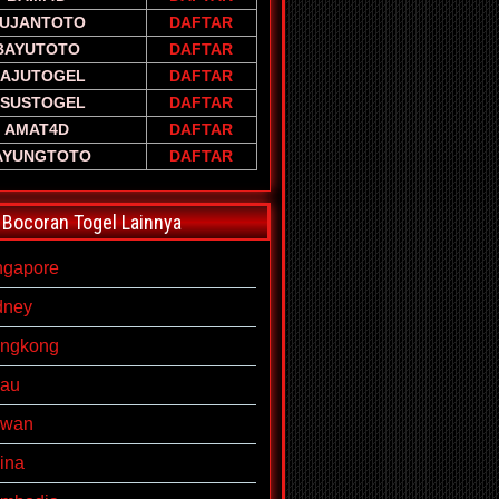
UJANTOTO
DAFTAR
BAYUTOTO
DAFTAR
AJUTOGEL
DAFTAR
SUSTOGEL
DAFTAR
AMAT4D
DAFTAR
AYUNGTOTO
DAFTAR
Bocoran Togel Lainnya
ngapore
dney
ongkong
cau
iwan
ina