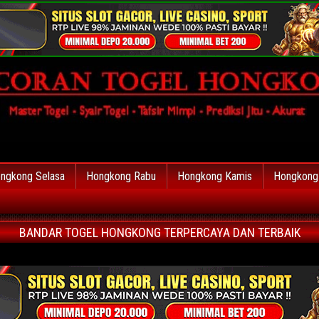
AT
kurat | prediksi situs agen bandar togel hongkong terpercaya | nomor main hon
ngkong Selasa
Hongkong Rabu
Hongkong Kamis
Hongkong
BANDAR TOGEL HONGKONG TERPERCAYA DAN TERBAIK