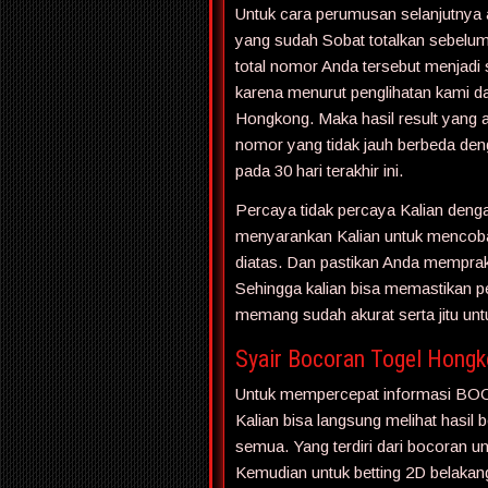
Untuk cara perumusan selanjutnya 
yang sudah Sobat totalkan sebelum
total nomor Anda tersebut menjadi
karena menurut penglihatan kami d
Hongkong. Maka hasil result yang a
nomor yang tidak jauh berbeda denga
pada 30 hari terakhir ini.
Percaya tidak percaya Kalian dengan
menyarankan Kalian untuk mencoba
diatas. Dan pastikan Anda mempra
Sehingga kalian bisa memastikan p
memang sudah akurat serta jitu unt
Syair Bocoran Togel Hongk
Untuk mempercepat informasi B
Kalian bisa langsung melihat hasil
semua. Yang terdiri dari bocoran
Kemudian untuk betting 2D belakan