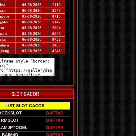
SLOT GACOR
LIST SLOT GACOR
ACEKSLOT
DAFTAR
RMSLOT
DAFTAR
LAMJPTOGEL
DAFTAR
BAIM4D
DAFTAR