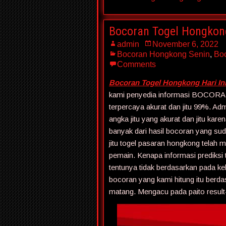
Bocoran Togel Hongkong
admin
November 6, 2022
Bocoran Hongkong Senin
,
Boc
Comments
Bocoran Togel Hongkong Hari In
kami penyedia informasi BOCO
terpercaya akurat dan jitu 99%. Ad
angka jitu yang akurat dan jitu ka
banyak dari hasil bocoran yang su
jitu togel pasaran hongkong tela
pemain. Kenapa informasi prediksi t
tentunya tidak berdasarkan pada 
bocoran yang kami hitung itu berda
matang. Mengacu pada paito result-