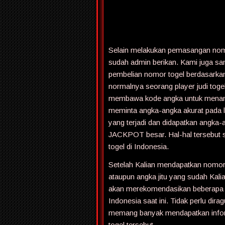
Selain melakukan pemasangan nomor
sudah admin berikan. Kami juga s
pembelian nomor togel berdasarkan 
normalnya seorang player judi togel
membawa kode angka untuk menang
meminta angka-angka akurat pada lel
yang terjadi dan didapatkan angka
JACKPOT besar. Hal-hal tersebut sa
togel di Indonesia.
Setelah Kalian mendapatkan nomor p
ataupun angka jitu yang sudah Kalia
akan merekomendasikan beber
Indonesia saat ini. Tidak perlu dirag
memang banyak mendapatkan informa
togel tersebut.