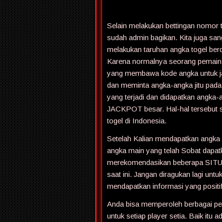
Selain melakukan bettingan nomor t
sudah admin bagikan. Kita juga s
melakukan taruhan angka togel berd
Karena normalnya seorang pemain ju
yang membawa kode angka untuk ja
dan meminta angka-angka jitu pada le
yang terjadi dan didapatkan angka
JACKPOT besar. Hal-hal tersebut sa
togel di Indonesia.
Setelah Kalian mendapatkan angka b
angka main yang telah Sobat dapatka
merekomendasikan beberapa SI
saat ini. Jangan diragukan lagi un
mendapatkan informasi yang positi
Anda bisa memperoleh berbagai pe
untuk setiap player setia. Baik it