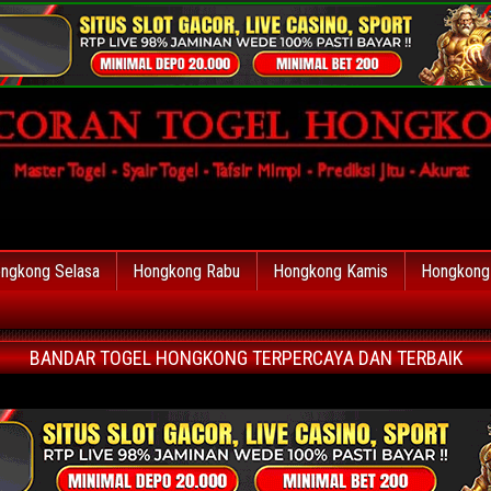
AT
kurat | prediksi situs agen bandar togel hongkong terpercaya | nomor main hon
ngkong Selasa
Hongkong Rabu
Hongkong Kamis
Hongkong
BANDAR TOGEL HONGKONG TERPERCAYA DAN TERBAIK