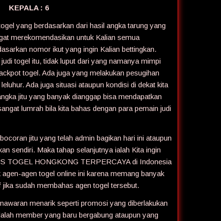
KEPALA : 6
ogel yang berdasarkan dari hasil angka tarung yang
angat merekomendasikan untuk Kalian semua
asarkan nomor ikut yang ingin Kalian bettingkan.
di togel itu, tidak luput dari yang namanya mimpi
ckpot togel. Ada juga yang melakukan pesugihan
luhur. Ada juga situasi ataupun kondisi di dekat kita
-angka jitu yang banyak dianggap bisa mendapatkan
ngat lumrah bila kita bahas dengan para pemain judi
ocoran jitu yang telah admin bagikan hari ini ataupun
n sendiri. Maka tahap selanjutnya ialah Kita ingin
TUS TOGEL HONGKONG TERPERCAYA di Indonesia
tuk agen-agen togel online ini karena memang banyak
f jika sudah membahas agen togel tersebut.
nawaran menarik seperti promosi yang diberlakukan
u adalah member yang baru bergabung ataupun yang