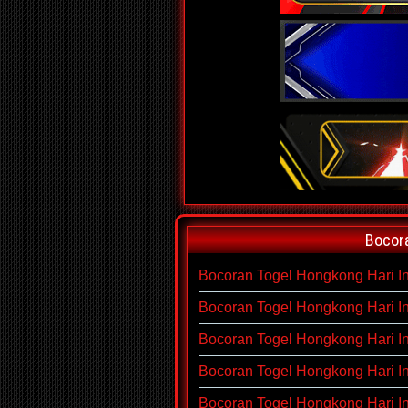
Bocora
Bocoran Togel Hongkong Hari In
Bocoran Togel Hongkong Hari In
Bocoran Togel Hongkong Hari I
Bocoran Togel Hongkong Hari I
Bocoran Togel Hongkong Hari I