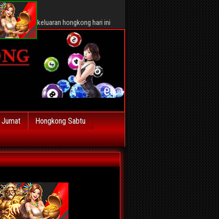
gkong | data keluaran hongkong hari ini
 Jumat
Hongkong Sabtu