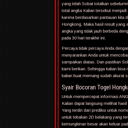
yang telah Sobat totalkan sebelum
total angka Kalian tersebut menjad
karena berdasarkan pantauan kita 
Hongkong. Maka hasil result yang a
angka yang tidak jauh berbeda denga
pada 30 hari terakhir ini.
Percaya tidak percaya Anda dengan
menyarankan Anda untuk mencoba l
sampaikan diatas. Dan pastikan S
kami berikan. Sehingga kalian bis
kalian buat memang sudah akurat sert
Syair Bocoran Togel Hongk
Untuk mempercepat informasi AN
Kalian dapat langsung melihat hasi
Yang terdiri dari prediksi untuk 
untuk tebakan 2D belakang yang te
kemungkinan besar akan keluar pada