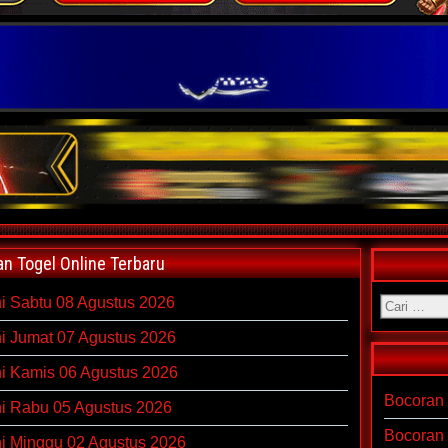
n Togel Online Terbaru
i Sabtu 08 Agustus 2026
i Jumat 07 Agustus 2026
ni Kamis 06 Agustus 2026
Bocoran
ni Rabu 05 Agustus 2026
Bocoran
ni Minggu 02 Agustus 2026