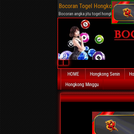
Bocoran Togel Hongkong AKUR
Bocoran angka jitu togel hongkong paling a
HOME
Hongkong Senin
Ho
Hongkong Minggu