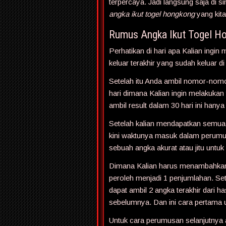
terpercaya. Jadi langsung saja di 
angka ikut togel hongkong
yang kit
Rumus Angka Ikut Togel Hon
Perhatikan di hari apa Kalian ingin
keluar terakhir yang sudah kel
Setelah itu Anda ambil nomor-nomo
hari dimana Kalian ingin melakukan
ambil result dalam 30 hari ini hanya
Setelah kalian mendapatkan semua r
kini waktunya masuk dalam perumu
sebuah angka akurat atau jitu untuk
Dimana Kalian harus menambahkan 
peroleh menjadi 1 penjumlahan. Se
dapat ambil 2 angka terakhir dari ha
sebelumnya. Dan ini cara pertama u
Untuk cara perumusan selanjutnya 