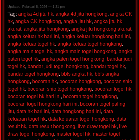
Updated: Februari 8, 2026 — 1:31 pm
Tag:
angka 4d jitu hk
,
angka 4d jitu hongkong
,
angka CK
hk
,
angka CK hongkong
,
angka jitu hk
,
angka jitu hk
akurat
,
angka jitu hongkong
,
angka jitu hongkong akurat
,
angka keluar hk hari ini
,
angka keluar hongkong hari ini
,
angka keluar togel hk
,
angka keluar togel hongkong
,
angka main togel hk
,
angka main togel hongkong
,
angka
paten togel hk
,
angka paten togel hongkong
,
bandar judi
togel hk
,
bandar judi togel hongkong
,
bandar togel hk
,
bandar togel hongkong
,
bbfs angka hk
,
bbfs angka
hongkong
,
bocoran hk
,
bocoran hongkong
,
bocoran shio
togel hk
,
bocoran shio togel hongkong
,
bocoran togel hk
,
bocoran togel hk hari ini
,
bocoran togel hongkong
,
bocoran togel hongkong hari ini
,
bocoran togel paling
jitu
,
data hk hari ini
,
data hongkong hari ini
,
data
keluaran togel hk
,
data keluaran togel hongkong
,
data
result hk
,
data result hongkong
,
live draw togel hk
,
live
draw togel hongkong
,
master togel hk
,
master togel