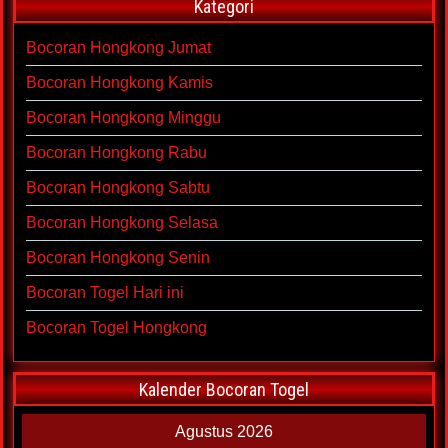
Kategori
Bocoran Hongkong Jumat
Bocoran Hongkong Kamis
Bocoran Hongkong Minggu
Bocoran Hongkong Rabu
Bocoran Hongkong Sabtu
Bocoran Hongkong Selasa
Bocoran Hongkong Senin
Bocoran Togel Hari ini
Bocoran Togel Hongkong
Kalender Bocoran Togel
Agustus 2026