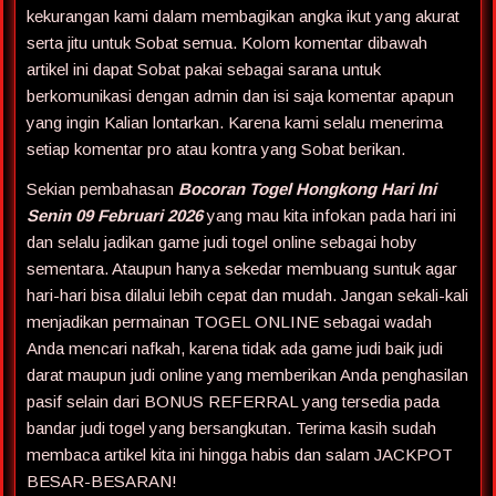
kekurangan kami dalam membagikan angka ikut yang akurat
serta jitu untuk Sobat semua. Kolom komentar dibawah
artikel ini dapat Sobat pakai sebagai sarana untuk
berkomunikasi dengan admin dan isi saja komentar apapun
yang ingin Kalian lontarkan. Karena kami selalu menerima
setiap komentar pro atau kontra yang Sobat berikan.
Sekian pembahasan
Bocoran Togel Hongkong Hari Ini
Senin 09 Februari 2026
yang mau kita infokan pada hari ini
dan selalu jadikan game judi togel online sebagai hoby
sementara. Ataupun hanya sekedar membuang suntuk agar
hari-hari bisa dilalui lebih cepat dan mudah. Jangan sekali-kali
menjadikan permainan TOGEL ONLINE sebagai wadah
Anda mencari nafkah, karena tidak ada game judi baik judi
darat maupun judi online yang memberikan Anda penghasilan
pasif selain dari BONUS REFERRAL yang tersedia pada
bandar judi togel yang bersangkutan. Terima kasih sudah
membaca artikel kita ini hingga habis dan salam JACKPOT
BESAR-BESARAN!