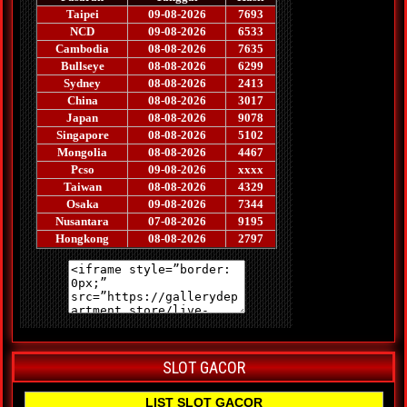
SLOT GACOR
LIST SLOT GACOR