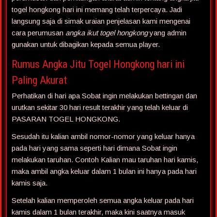
togel hongkong hari ini memang telah terpercaya. Jadi
langsung saja di simak uraian penjelasan kami mengenai
cara perumusan
angka ikut togel hongkong
yang admin
gunakan untuk dibagikan kepada semua player.
Rumus Angka Jitu Togel Hongkong hari ini
Paling Akurat
Perhatikan di hari apa Sobat ingin melakukan bettingan dan
urutkan sekitar 30 hari result terakhir yang telah keluar di
PASARAN TOGEL HONGKONG.
Sesudah itu kalian ambil nomor-nomor yang keluar hanya
pada hari yang sama seperti hari dimana Sobat ingin
melakukan taruhan. Contoh Kalian mau taruhan hari kamis,
maka ambil angka keluar dalam 1 bulan ini hanya pada hari
kamis saja.
Setelah kalian memperoleh semua angka keluar pada hari
kamis dalam 1 bulan terakhir, maka kini saatnya masuk