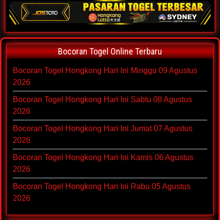
Bocoran Togel Online Terbaru
Bocoran Togel Hongkong Hari Ini Minggu 09 Agustus
2026
Bocoran Togel Hongkong Hari Ini Sabtu 08 Agustus
2026
Bocoran Togel Hongkong Hari Ini Jumat 07 Agustus
2026
Bocoran Togel Hongkong Hari Ini Kamis 06 Agustus
2026
Bocoran Togel Hongkong Hari Ini Rabu 05 Agustus
2026