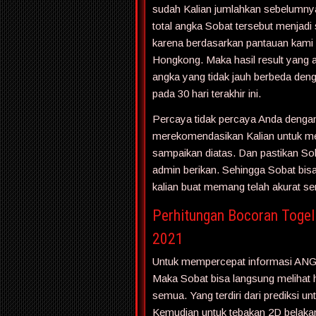
sudah Kalian jumlahkan sebelumnya
total angka Sobat tersebut menjadi
karena berdasarkan pantauan kami 
Hongkong. Maka hasil result yang a
angka yang tidak jauh berbeda denga
pada 30 hari terakhir ini.
Percaya tidak percaya Anda dengan 
merekomendasikan Kalian untuk me
sampaikan diatas. Dan pastikan S
admin berikan. Sehingga Sobat bis
kalian buat memang telah akurat sert
Perhitungan Bocoran Togel
2021
Untuk mempercepat informasi AN
Maka Sobat bisa langsung melihat 
semua. Yang terdiri dari prediks
Kemudian untuk tebakan 2D belaka