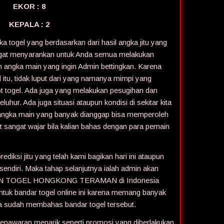
EKOR : 8
KEPALA : 2
togel yang berdasarkan dari hasil angka jitu yang
angat menyarankan untuk Anda semua melakukan
 angka main yang ingin Admin bettingkan. Karena
 itu, tidak luput dari yang namanya mimpi yang
 togel. Ada juga yang melakukan pesugihan dan
uhur. Ada juga situasi ataupun kondisi di sekitar kita
-angka main yang banyak dianggap bisa memperoleh
 sangat wajar bila kalian bahas dengan para pemain
iksi jitu yang telah kami bagikan hari ini ataupun
sendiri. Maka tahap selanjutnya ialah admin akan
GEN TOGEL HONGKONG TERAMAN di Indonesia
i untuk bandar togel online ini karena memang banyak
ka sudah membahas bandar togel tersebut.
enawaran menarik seperti promosi yang diberlakukan