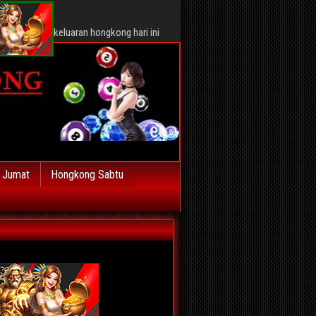
gkong | data keluaran hongkong hari ini
 Jumat
Hongkong Sabtu