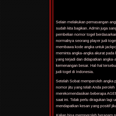
Selain melakukan pemasangan angka 
sudah kita bagikan. Admin juga s
pembelian nomor togel berdasarkan
normalnya seorang player judi togel
membawa kode angka untuk jackpot
meminta angka-angka akurat pada lel
yang terjadi dan didapatkan angka
kemenangan besar. Hal-hal tersebut
judi togel di Indonesia.
Setelah Sobat memperoleh angka pred
nomor jitu yang telah Anda peroleh 
merekomendasikan beberapa A
saat ini. Tidak perlu diragukan lag
mendapatkan kesan yang positif ji
Kalian bisa memperoleh beragam p