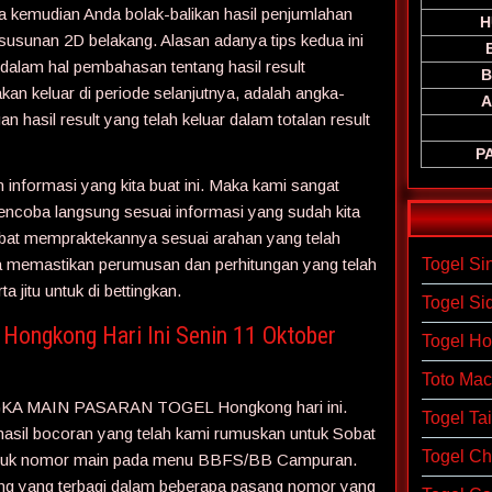
 kemudian Anda bolak-balikan hasil penjumlahan
H
 susunan 2D belakang. Alasan adanya tips kedua ini
dalam hal pembahasan tentang hasil result
B
kan keluar di periode selanjutnya, adalah angka-
A
n hasil result yang telah keluar dalam totalan result
P
informasi yang kita buat ini. Maka kami sangat
ncoba langsung sesuai informasi yang sudah kita
obat mempraktekannya sesuai arahan yang telah
a memastikan perumusan dan perhitungan yang telah
Togel Si
a jitu untuk di bettingkan.
Togel Si
 Hongkong Hari Ini Senin 11 Oktober
Togel H
Toto Ma
GKA MAIN PASARAN TOGEL Hongkong hari ini.
Togel Ta
hasil bocoran yang telah kami rumuskan untuk Sobat
Togel Ch
i untuk nomor main pada menu BBFS/BB Campuran.
ng yang terbagi dalam beberapa pasang nomor yang