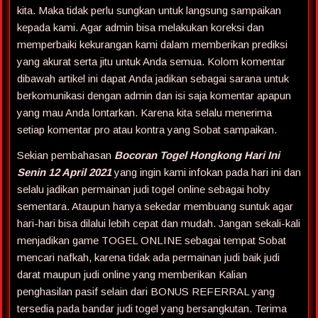
kita. Maka tidak perlu sungkan untuk langsung sampaikan
kepada kami. Agar admin bisa melakukan koreksi dan
memperbaiki kekurangan kami dalam memberikan prediksi
yang akurat serta jitu untuk Anda semua. Kolom komentar
dibawah artikel ini dapat Anda jadikan sebagai sarana untuk
berkomunikasi dengan admin dan isi saja komentar apapun
yang mau Anda lontarkan. Karena kita selalu menerima
setiap komentar pro atau kontra yang Sobat sampaikan.
Sekian pembahasan
Bocoran Togel Hongkong Hari Ini
Senin 12 April 2021
yang ingin kami infokan pada hari ini dan
selalu jadikan permainan judi togel online sebagai hoby
sementara. Ataupun hanya sekedar membuang suntuk agar
hari-hari bisa dilalui lebih cepat dan mudah. Jangan sekali-kali
menjadikan game TOGEL ONLINE sebagai tempat Sobat
mencari nafkah, karena tidak ada permainan judi baik judi
darat maupun judi online yang memberikan Kalian
penghasilan pasif selain dari BONUS REFERRAL yang
tersedia pada bandar judi togel yang bersangkutan. Terima