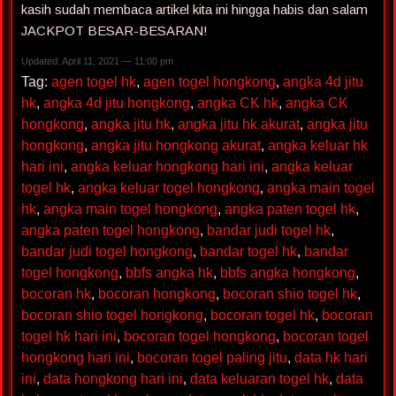
kasih sudah membaca artikel kita ini hingga habis dan salam
JACKPOT BESAR-BESARAN!
Updated: April 11, 2021 — 11:00 pm
Tag:
agen togel hk
,
agen togel hongkong
,
angka 4d jitu
hk
,
angka 4d jitu hongkong
,
angka CK hk
,
angka CK
hongkong
,
angka jitu hk
,
angka jitu hk akurat
,
angka jitu
hongkong
,
angka jitu hongkong akurat
,
angka keluar hk
hari ini
,
angka keluar hongkong hari ini
,
angka keluar
togel hk
,
angka keluar togel hongkong
,
angka main togel
hk
,
angka main togel hongkong
,
angka paten togel hk
,
angka paten togel hongkong
,
bandar judi togel hk
,
bandar judi togel hongkong
,
bandar togel hk
,
bandar
togel hongkong
,
bbfs angka hk
,
bbfs angka hongkong
,
bocoran hk
,
bocoran hongkong
,
bocoran shio togel hk
,
bocoran shio togel hongkong
,
bocoran togel hk
,
bocoran
togel hk hari ini
,
bocoran togel hongkong
,
bocoran togel
hongkong hari ini
,
bocoran togel paling jitu
,
data hk hari
ini
,
data hongkong hari ini
,
data keluaran togel hk
,
data