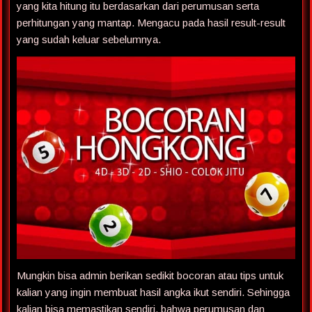
yang kita hitung itu berdasarkan dari perumusan serta
perhitungan yang mantap. Mengacu pada hasil result-result
yang sudah keluar sebelumnya.
Mungkin bisa admin berikan sedikit bocoran atau tips untuk
kalian yang ingin membuat hasil angka ikut sendiri. Sehingga
kalian bisa memastikan sendiri, bahwa perumusan dan