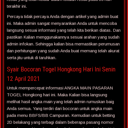
terakhir ini.
Percaya tidak percaya Anda dengan artikel yang admin buat
ini. Maka admin sangat menyarankan Anda untuk mencoba
langsung sesuai informasi yang telah kita berikan diatas. Dan
pastikan Kalian menggunakannya sesuai arahan yang sudah
admin infokan. Sehingga kalian bisa memastikan perumusan
dan perhitungan yang sudah Anda buat memang telah akurat
serta jitu untuk di taruhkan.
Syair Bocoran Togel Hongkong Hari Ini Senin
12 April 2021
Untuk mempercepat informasi ANGKA MAIN PASARAN
TOGEL Hongkong hari ini. Maka Kalian bisa langsung
melihat hasil angka main yang telah admin rumuskan baig
Anda semua. Yang terdiri dari bocoran untuk angka main
pada menu BBFS/BB Campuran. Kemudian untuk betting
2D belakang yang terbagi dalam beberapa pasang nomor