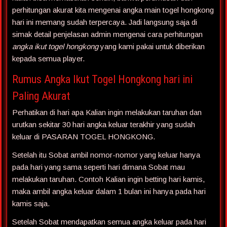
perhitungan akurat kita mengenai angka main togel hongkong
hari ini memang sudah terpercaya. Jadi langsung saja di
simak detail penjelasan admin mengenai cara perhitungan
angka ikut togel hongkong
yang kami pakai untuk diberikan
kepada semua player.
Rumus Angka Ikut Togel Hongkong hari ini
Paling Akurat
Perhatikan di hari apa Kalian ingin melakukan taruhan dan
urutkan sekitar 30 hari angka keluar terakhir yang sudah
keluar di PASARAN TOGEL HONGKONG.
Setelah itu Sobat ambil nomor-nomor yang keluar hanya
pada hari yang sama seperti hari dimana Sobat mau
melakukan taruhan. Contoh Kalian ingin betting hari kamis,
maka ambil angka keluar dalam 1 bulan ini hanya pada hari
kamis saja.
Setelah Sobat mendapatkan semua angka keluar pada hari