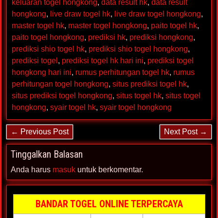
keluaran togel hongkong
,
data result hk
,
data result
hongkong
,
live draw togel hk
,
live draw togel hongkong
,
master togel hk
,
master togel hongkong
,
paito togel hk
,
paito togel hongkong
,
prediksi hk
,
prediksi hongkong
,
prediksi shio togel hk
,
prediksi shio togel hongkong
,
prediksi togel
,
prediksi togel hk hari ini
,
prediksi togel
hongkong hari ini
,
rumus perhitungan togel hk
,
rumus
perhitungan togel hongkong
,
situs prediksi togel hk
,
situs prediksi togel hongkong
,
situs togel hk
,
situs togel
hongkong
,
syair togel hk
,
syair togel hongkong
← Previous Post
Next Post →
Tinggalkan Balasan
Anda harus
masuk
untuk berkomentar.
BANDAR TOGEL ONLINE TERPERCAYA